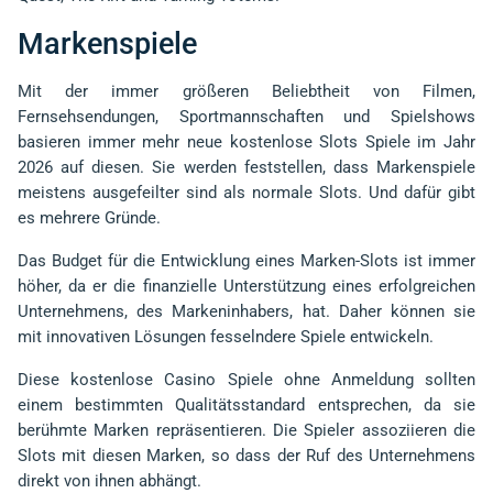
Markenspiele
Mit der immer größeren Beliebtheit von Filmen,
Fernsehsendungen, Sportmannschaften und Spielshows
basieren immer mehr neue kostenlose Slots Spiele im Jahr
2026 auf diesen. Sie werden feststellen, dass Markenspiele
meistens ausgefeilter sind als normale Slots. Und dafür gibt
es mehrere Gründe.
Das Budget für die Entwicklung eines Marken-Slots ist immer
höher, da er die finanzielle Unterstützung eines erfolgreichen
Unternehmens, des Markeninhabers, hat. Daher können sie
mit innovativen Lösungen fesselndere Spiele entwickeln.
Diese kostenlose Casino Spiele ohne Anmeldung sollten
einem bestimmten Qualitätsstandard entsprechen, da sie
berühmte Marken repräsentieren. Die Spieler assoziieren die
Slots mit diesen Marken, so dass der Ruf des Unternehmens
direkt von ihnen abhängt.