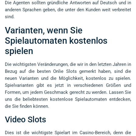
Die Agenten sollten gründliche Antworten auf Deutsch und in
anderen Sprachen geben, die unter den Kunden weit verbreitet
sind.
Varianten, wenn Sie
Spielautomaten kostenlos
spielen
Die wichtigsten Veränderungen, die wir in den letzten Jahren in
Bezug auf die besten Onlie Slots gemerkt haben, sind die
neuen Varianten und die Möglichkeit, kostenlos zu spielen.
Spielvarianten gibt es jetzt in verschiedenen Größen und
Formen, um jedem Geschmack gerecht zu werden. Lassen Sie
uns die beliebtesten kostenlose Spielautomaten entdecken,
die Sie finden können.
Video Slots
Dies ist die wichtigste Spielart im Casino-Bereich, denn die