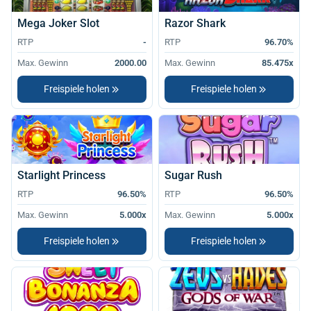
Mega Joker Slot
Razor Shark
RTP
-
RTP
96.70%
Max. Gewinn
2000.00
Max. Gewinn
85.475x
Freispiele holen
Freispiele holen
Starlight Princess
Sugar Rush
RTP
96.50%
RTP
96.50%
Max. Gewinn
5.000x
Max. Gewinn
5.000x
Freispiele holen
Freispiele holen