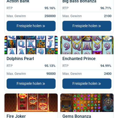
Action Bank
Big Bass Bonanza
RTP
95.16%
RTP
96.71%
Max. Gewinn
250000
Max. Gewinn
2100
Freispiele holen
Freispiele holen
Dolphins Pearl
Enchanted Prince
RTP
95.13%
RTP
94.99%
Max. Gewinn
90000
Max. Gewinn
2400
Freispiele holen
Freispiele holen
Fire Joker
Gems Bonanza