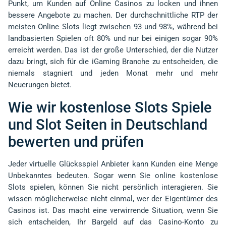
Punkt, um Kunden auf Online Casinos zu locken und ihnen
bessere Angebote zu machen. Der durchschnittliche RTP der
meisten Online Slots liegt zwischen 93 und 98%, während bei
landbasierten Spielen oft 80% und nur bei einigen sogar 90%
erreicht werden. Das ist der große Unterschied, der die Nutzer
dazu bringt, sich für die iGaming Branche zu entscheiden, die
niemals stagniert und jeden Monat mehr und mehr
Neuerungen bietet.
Wie wir kostenlose Slots Spiele
und Slot Seiten in Deutschland
bewerten und prüfen
Jeder virtuelle Glücksspiel Anbieter kann Kunden eine Menge
Unbekanntes bedeuten. Sogar wenn Sie online kostenlose
Slots spielen, können Sie nicht persönlich interagieren. Sie
wissen möglicherweise nicht einmal, wer der Eigentümer des
Casinos ist. Das macht eine verwirrende Situation, wenn Sie
sich entscheiden, Ihr Bargeld auf das Casino-Konto zu