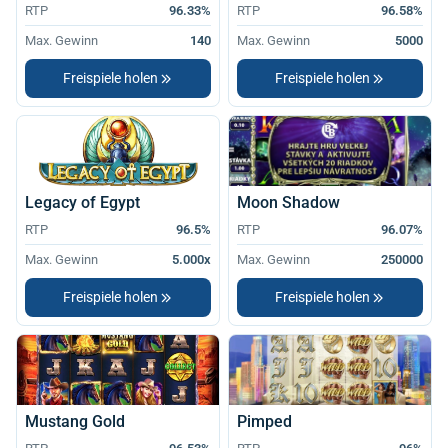
RTP
96.33%
RTP
96.58%
Max. Gewinn
140
Max. Gewinn
5000
Freispiele holen
Freispiele holen
Legacy of Egypt
Moon Shadow
RTP
96.5%
RTP
96.07%
Max. Gewinn
5.000x
Max. Gewinn
250000
Freispiele holen
Freispiele holen
Mustang Gold
Pimped