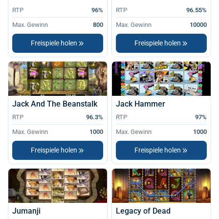
RTP
96%
RTP
96.55%
Max. Gewinn
800
Max. Gewinn
10000
Freispiele holen
Freispiele holen
Jack And The Beanstalk
Jack Hammer
RTP
96.3%
RTP
97%
Max. Gewinn
1000
Max. Gewinn
1000
Freispiele holen
Freispiele holen
Jumanji
Legacy of Dead