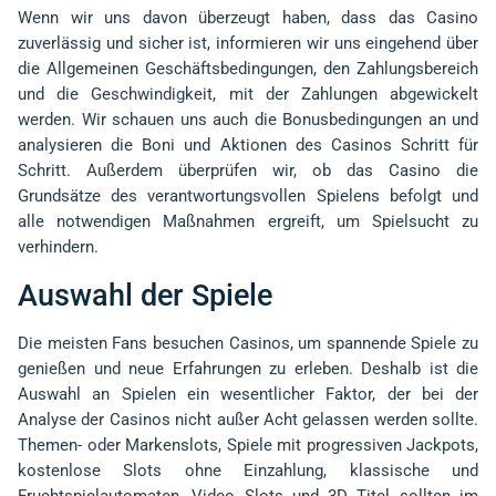
Wenn wir uns davon überzeugt haben, dass das Casino
zuverlässig und sicher ist, informieren wir uns eingehend über
die Allgemeinen Geschäftsbedingungen, den Zahlungsbereich
und die Geschwindigkeit, mit der Zahlungen abgewickelt
werden. Wir schauen uns auch die Bonusbedingungen an und
analysieren die Boni und Aktionen des Casinos Schritt für
Schritt. Außerdem überprüfen wir, ob das Casino die
Grundsätze des verantwortungsvollen Spielens befolgt und
alle notwendigen Maßnahmen ergreift, um Spielsucht zu
verhindern.
Auswahl der Spiele
Die meisten Fans besuchen Casinos, um spannende Spiele zu
genießen und neue Erfahrungen zu erleben. Deshalb ist die
Auswahl an Spielen ein wesentlicher Faktor, der bei der
Analyse der Casinos nicht außer Acht gelassen werden sollte.
Themen- oder Markenslots, Spiele mit progressiven Jackpots,
kostenlose Slots ohne Einzahlung, klassische und