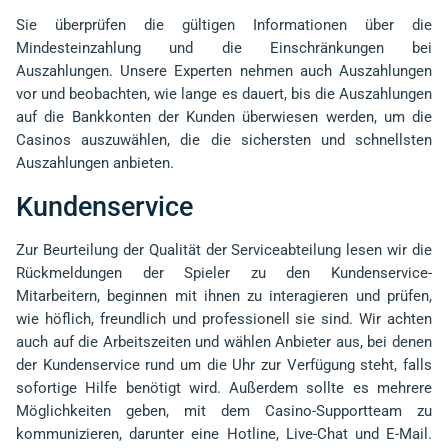
Sie überprüfen die gültigen Informationen über die
Mindesteinzahlung und die Einschränkungen bei
Auszahlungen. Unsere Experten nehmen auch Auszahlungen
vor und beobachten, wie lange es dauert, bis die Auszahlungen
auf die Bankkonten der Kunden überwiesen werden, um die
Casinos auszuwählen, die die sichersten und schnellsten
Auszahlungen anbieten.
Kundenservice
Zur Beurteilung der Qualität der Serviceabteilung lesen wir die
Rückmeldungen der Spieler zu den Kundenservice-
Mitarbeitern, beginnen mit ihnen zu interagieren und prüfen,
wie höflich, freundlich und professionell sie sind. Wir achten
auch auf die Arbeitszeiten und wählen Anbieter aus, bei denen
der Kundenservice rund um die Uhr zur Verfügung steht, falls
sofortige Hilfe benötigt wird. Außerdem sollte es mehrere
Möglichkeiten geben, mit dem Casino-Supportteam zu
kommunizieren, darunter eine Hotline, Live-Chat und E-Mail.