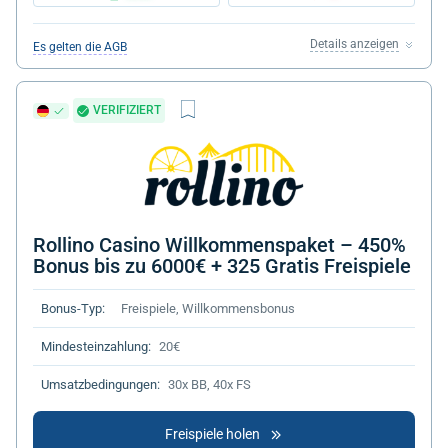
Details anzeigen
Es gelten die AGB
VERIFIZIERT
Rollino Casino Willkommenspaket – 450%
Bonus bis zu 6000€ + 325 Gratis Freispiele
Bonus-Typ:
Freispiele, Willkommensbonus
Mindesteinzahlung:
20€
Umsatzbedingungen:
30x BB, 40x FS
Freispiele holen