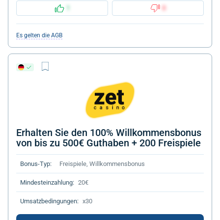
1
0
Es gelten die AGB
Erhalten Sie den 100% Willkommensbonus
von bis zu 500€ Guthaben + 200 Freispiele
Bonus-Typ:
Freispiele, Willkommensbonus
Mindesteinzahlung:
20€
Umsatzbedingungen:
x30