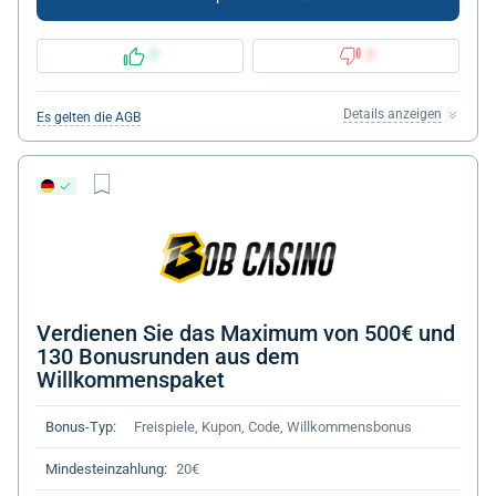
7
7
Details anzeigen
Es gelten die AGB
Verdienen Sie das Maximum von 500€ und
130 Bonusrunden aus dem
Willkommenspaket
Bonus-Typ:
Freispiele, Kupon, Code, Willkommensbonus
Mindesteinzahlung:
20€