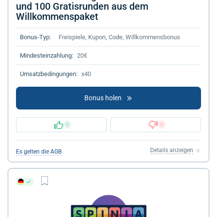
und 100 Gratisrunden aus dem
Willkommenspaket
Bonus-Typ:
Freispiele, Kupon, Code, Willkommensbonus
Mindesteinzahlung:
20€
Umsatzbedingungen:
x40
Bonus holen
0
0
Details anzeigen
Es gelten die AGB