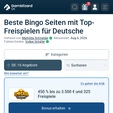
7
Beste Bingo Seiten mit Top-
Freispielen für Deutsche
Verfasst von
Mathilda Schneider
Aktualisiert:
Aug 6, 2026
Faktenchecker:
Volker Schäfer
Kategorien
Sortieren
DE:
10 Angebote
Wie bewerten wir?
Es gelten die AGB
450 % bis zu 3.500 € und 325
Freispiele
Bonus erhalten