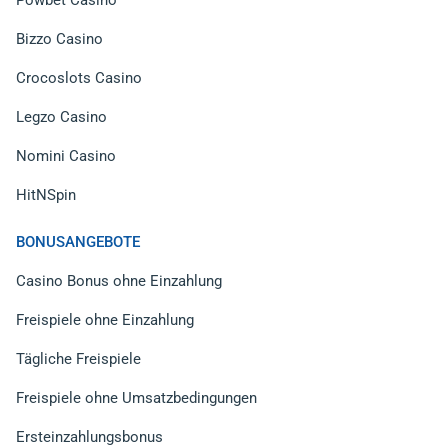
Powbet Casino
Bizzo Casino
Crocoslots Casino
Legzo Casino
Nomini Casino
HitNSpin
BONUSANGEBOTE
Casino Bonus ohne Einzahlung
Freispiele ohne Einzahlung
Tägliche Freispiele
Freispiele ohne Umsatzbedingungen
Ersteinzahlungsbonus