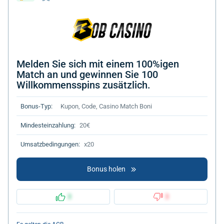
Melden Sie sich mit einem 100%igen
Match an und gewinnen Sie 100
Willkommensspins zusätzlich.
Bonus-Typ:
Kupon, Code, Casino Match Boni
Mindesteinzahlung:
20€
Umsatzbedingungen:
x20
Bonus holen
3
3