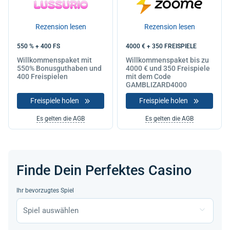
Rezension lesen
Rezension lesen
550 % + 400 FS
4000 € + 350 FREISPIELE
Willkommenspaket mit
Willkommenspaket bis zu
550% Bonusguthaben und
4000 € und 350 Freispiele
400 Freispielen
mit dem Code
GAMBLIZARD4000
Freispiele holen
Freispiele holen
Es gelten die AGB
Es gelten die AGB
Finde Dein Perfektes Casino
Ihr bevorzugtes Spiel
Spiel auswählen