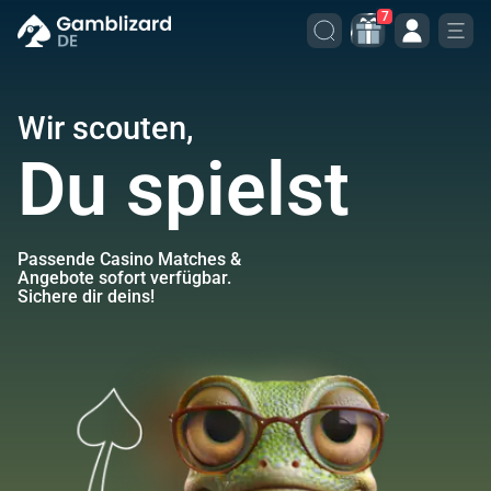
7
Wir scouten,
Du spielst
Passende Casino Matches &
Angebote sofort verfügbar.
Sichere dir deins!