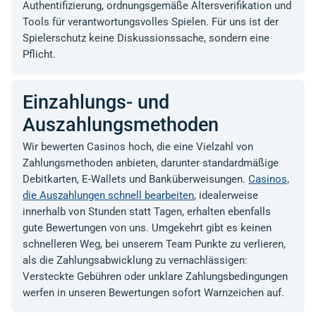
Authentifizierung, ordnungsgemäße Altersverifikation und
Tools für verantwortungsvolles Spielen. Für uns ist der
Spielerschutz keine Diskussionssache, sondern eine
Pflicht.
Einzahlungs- und
Auszahlungsmethoden
Wir bewerten Casinos hoch, die eine Vielzahl von
Zahlungsmethoden anbieten, darunter standardmäßige
Debitkarten, E-Wallets und Banküberweisungen.
Casinos,
die Auszahlungen schnell bearbeiten
, idealerweise
innerhalb von Stunden statt Tagen, erhalten ebenfalls
gute Bewertungen von uns. Umgekehrt gibt es keinen
schnelleren Weg, bei unserem Team Punkte zu verlieren,
als die Zahlungsabwicklung zu vernachlässigen:
Versteckte Gebühren oder unklare Zahlungsbedingungen
werfen in unseren Bewertungen sofort Warnzeichen auf.