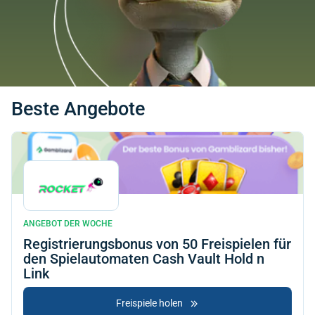
Beste Angebote
ANGEBOT DER WOCHE
Registrierungsbonus von 50 Freispielen für
den Spielautomaten Cash Vault Hold n
Link
Freispiele holen