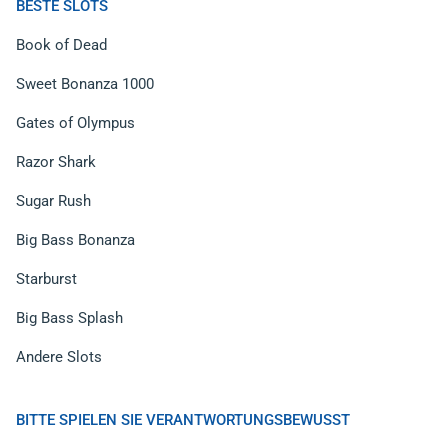
BESTE SLOTS
Book of Dead
Sweet Bonanza 1000
Gates of Olympus
Razor Shark
Sugar Rush
Big Bass Bonanza
Starburst
Big Bass Splash
Andere Slots
BITTE SPIELEN SIE VERANTWORTUNGSBEWUSST