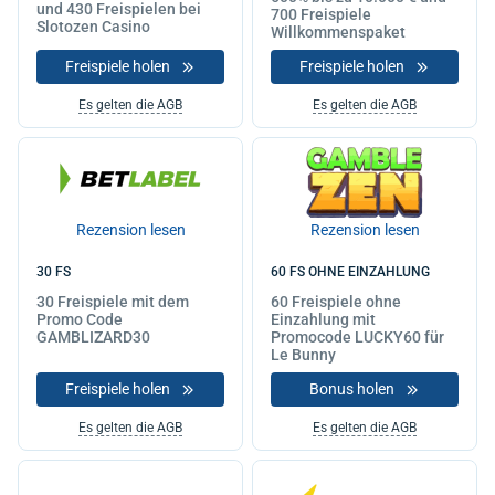
und 430 Freispielen bei
700 Freispiele
Slotozen Casino
Willkommenspaket
Freispiele holen
Freispiele holen
Es gelten die AGB
Es gelten die AGB
Rezension lesen
Rezension lesen
30 FS
60 FS OHNE EINZAHLUNG
30 Freispiele mit dem
60 Freispiele ohne
Promo Code
Einzahlung mit
GAMBLIZARD30
Promocode LUCKY60 für
Le Bunny
Freispiele holen
Bonus holen
Es gelten die AGB
Es gelten die AGB