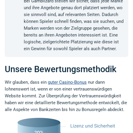
Bei Gamblizard stellen wir sicher, dass jede Marke
und ihre Angebote genau dort platziert werden, wo
sie sinnvoll sind, auf relevanten Seiten. Dadurch
können Spieler schnell finden, was sie suchen, und
Marken werden von der Zielgruppe gesehen, die
bereits an ihren Angeboten interessiert ist. Eine
logische, zielgerichtete Platzierung wie diese ist
ein Gewinn für sowohl Spieler als auch Partner.
Unsere Bewertungsmethodik
Wir glauben, dass ein
guter Casino-Bonus
nur dann
lohnenswert ist, wenn er von einer vertrauenswürdigen
Website kommt. Zur Überprüfung der Vertrauenswürdigkeit
haben wir eine detaillierte Bewertungsmethode entwickelt, die
alle Aspekte von Bankzeiten bis hin zu Bonusregeln abdeckt.