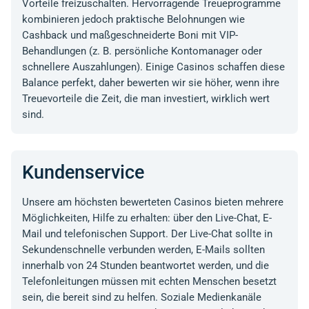
Vorteile freizuschalten. Hervorragende Treueprogramme
kombinieren jedoch praktische Belohnungen wie
Cashback und maßgeschneiderte Boni mit VIP-
Behandlungen (z. B. persönliche Kontomanager oder
schnellere Auszahlungen). Einige Casinos schaffen diese
Balance perfekt, daher bewerten wir sie höher, wenn ihre
Treuevorteile die Zeit, die man investiert, wirklich wert
sind.
Kundenservice
Unsere am höchsten bewerteten Casinos bieten mehrere
Möglichkeiten, Hilfe zu erhalten: über den Live-Chat, E-
Mail und telefonischen Support. Der Live-Chat sollte in
Sekundenschnelle verbunden werden, E-Mails sollten
innerhalb von 24 Stunden beantwortet werden, und die
Telefonleitungen müssen mit echten Menschen besetzt
sein, die bereit sind zu helfen. Soziale Medienkanäle