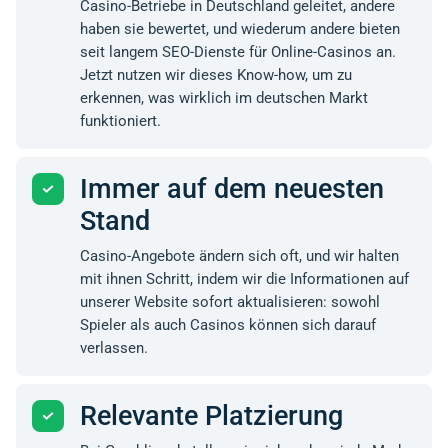
Casino-Betriebe in Deutschland geleitet, andere
Davor, Affiliate Manager,
Slotozen
haben sie bewertet, und wiederum andere bieten
seit langem SEO-Dienste für Online-Casinos an.
Jetzt nutzen wir dieses Know-how, um zu
erkennen, was wirklich im deutschen Markt
funktioniert.
Immer auf dem neuesten
Stand
Casino-Angebote ändern sich oft, und wir halten
mit ihnen Schritt, indem wir die Informationen auf
unserer Website sofort aktualisieren: sowohl
Spieler als auch Casinos können sich darauf
verlassen.
Relevante Platzierung