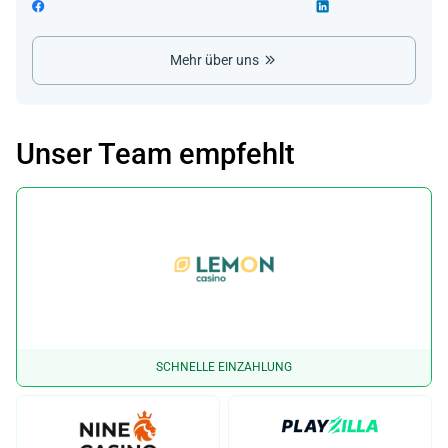
sind stets zuverlässig und
aktuell. Wir freuen uns auf eine
weiterhin erfolgreiche
Mehr über uns
Partnerschaft!”
Lena, Affiliate Manager, iWild
Casino
Unser Team empfehlt
WAS UNSERE PARTNER SAGEN
“Gamblizard Deutschland ist
eine ausgezeichnete Quelle für
deutsche Spieler, die nach den
besten Casino-Boni suchen. Mit
Dolly Casino auf ihrer Plattform
erleben Spieler eine
reibungslose Reise zu
SCHNELLE EINZAHLUNG
erstklassigen Spielen und tollen
Belohnungen.”