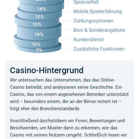
Casino-Hintergrund
Wir untersuchen das Unternehmen, das das Online-
Casino betreibt, und analysieren seine Geschichte. Ein
Casino, das von einem angesehenen Betreiber unterstützt
wird – besonders einem, der an der Börse notiert ist –
folgt eher den Branchenstandards.
Anschließend durchstöbern wir Foren, Bewertungen und
Beschwerden, um Muster darin zu erkennen, wie das
Casino mit seinen Nutzern umgeht. Schließlich lesen wir