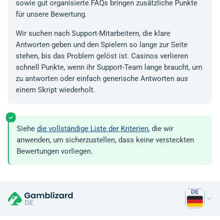
sowie gut organisierte FAQs bringen zusätzliche Punkte
für unsere Bewertung.
Wir suchen nach Support-Mitarbeitern, die klare
Antworten geben und den Spielern so lange zur Seite
stehen, bis das Problem gelöst ist. Casinos verlieren
schnell Punkte, wenn ihr Support-Team lange braucht, um
zu antworten oder einfach generische Antworten aus
einem Skript wiederholt.
Siehe
die vollständige Liste der Kriterien
, die wir
anwenden, um sicherzustellen, dass keine versteckten
Bewertungen vorliegen.