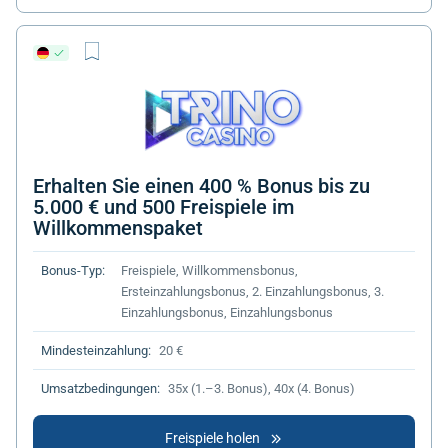
Erhalten Sie einen 400 % Bonus bis zu
5.000 € und 500 Freispiele im
Willkommenspaket
Bonus-Typ:
Freispiele, Willkommensbonus,
Ersteinzahlungsbonus, 2. Einzahlungsbonus, 3.
Einzahlungsbonus, Einzahlungsbonus
Mindesteinzahlung:
20 €
Umsatzbedingungen:
35x (1.–3. Bonus), 40x (4. Bonus)
Freispiele holen