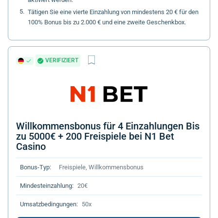
Tätigen Sie eine vierte Einzahlung von mindestens 20 € für den
100% Bonus bis zu 2.000 € und eine zweite Geschenkbox.
VERIFIZIERT
Willkommensbonus für 4 Einzahlungen Bis
zu 5000€ + 200 Freispiele bei N1 Bet
Casino
Bonus-Typ:
Freispiele, Willkommensbonus
Mindesteinzahlung:
20€
Umsatzbedingungen:
50x