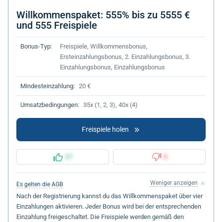
Willkommenspaket: 555% bis zu 5555 €
und 555 Freispiele
Bonus-Typ:
Freispiele, Willkommensbonus,
Ersteinzahlungsbonus, 2. Einzahlungsbonus, 3.
Einzahlungsbonus, Einzahlungsbonus
Mindesteinzahlung:
20 €
Umsatzbedingungen:
35x (1, 2, 3), 40x (4)
Freispiele holen
27
0
Weniger anzeigen
Es gelten die AGB
Nach der Registrierung kannst du das Willkommenspaket über vier
Einzahlungen aktivieren. Jeder Bonus wird bei der entsprechenden
Einzahlung freigeschaltet. Die Freispiele werden gemäß den