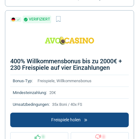
VERIFIZIERT
400% Willkommensbonus bis zu 2000€ +
230 Freispiele auf vier Einzahlungen
Bonus-Typ:
Freispiele, Willkommensbonus
Mindesteinzahlung:
20€
Umsatzbedingungen:
35x Boni / 40x FS
Freispiele holen
9
0