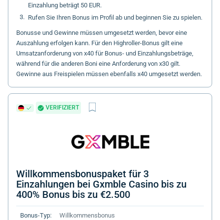
Einzahlung beträgt 50 EUR.
Rufen Sie Ihren Bonus im Profil ab und beginnen Sie zu spielen.
Bonusse und Gewinne müssen umgesetzt werden, bevor eine
Auszahlung erfolgen kann. Für den Highroller-Bonus gilt eine
Umsatzanforderung von x40 für Bonus- und Einzahlungsbeträge,
während für die anderen Boni eine Anforderung von x30 gilt.
Gewinne aus Freispielen müssen ebenfalls x40 umgesetzt werden.
VERIFIZIERT
Willkommensbonuspaket für 3
Einzahlungen bei Gxmble Casino bis zu
400% Bonus bis zu €2.500
Bonus-Typ:
Willkommensbonus