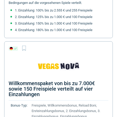
Bedingungen auf die vorgesehenen Spiele verteilt.
1. Einzahlung: 100% bis zu 2.555 € und 255 Freispiele
2. Einzahlung: 125% bis zu 1.000 € und 100 Freispiele
3. Einzahlung: 150% bis zu 1.000 € und 100 Freispiele
4. Einzahlung: 180% bis zu 1.000 € und 100 Freispiele
Willkommenspaket von bis zu 7.000€
sowie 150 Freispiele verteilt auf vier
Einzahlungen
Bonus-Typ:
Freispiele, Willkommensbonus, Reload Boni,
Ersteinzahlungsbonus, 2. Einzahlungsbonus, 3.
Einzahlungsbonus, Einzahlungsbonus