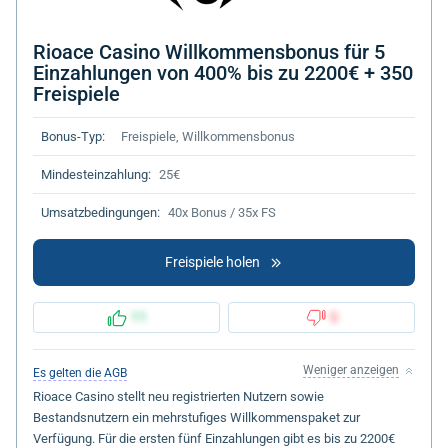
Rioace Casino Willkommensbonus für 5
Einzahlungen von 400% bis zu 2200€ + 350
Freispiele
Bonus-Typ:
Freispiele, Willkommensbonus
Mindesteinzahlung:
25€
Umsatzbedingungen:
40x Bonus / 35x FS
Freispiele holen
11
0
Weniger anzeigen
Es gelten die AGB
Rioace Casino stellt neu registrierten Nutzern sowie
Bestandsnutzern ein mehrstufiges Willkommenspaket zur
Verfügung. Für die ersten fünf Einzahlungen gibt es bis zu 2200€