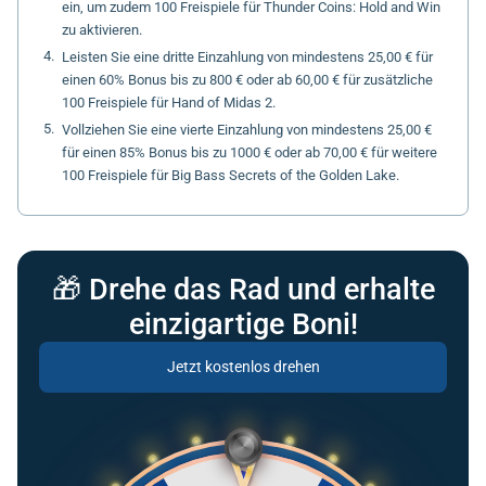
ein, um zudem 100 Freispiele für Thunder Coins: Hold and Win
zu aktivieren.
Leisten Sie eine dritte Einzahlung von mindestens 25,00 € für
einen 60% Bonus bis zu 800 € oder ab 60,00 € für zusätzliche
100 Freispiele für Hand of Midas 2.
Vollziehen Sie eine vierte Einzahlung von mindestens 25,00 €
für einen 85% Bonus bis zu 1000 € oder ab 70,00 € für weitere
100 Freispiele für Big Bass Secrets of the Golden Lake.
🎁 Drehe das Rad und erhalte
einzigartige Boni!
Jetzt kostenlos drehen