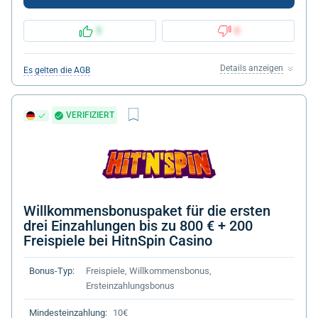
5
0
Details anzeigen
Es gelten die AGB
VERIFIZIERT
Willkommensbonuspaket für die ersten
drei Einzahlungen bis zu 800 € + 200
Freispiele bei HitnSpin Casino
Bonus-Typ:
Freispiele, Willkommensbonus,
Ersteinzahlungsbonus
Mindesteinzahlung:
10€