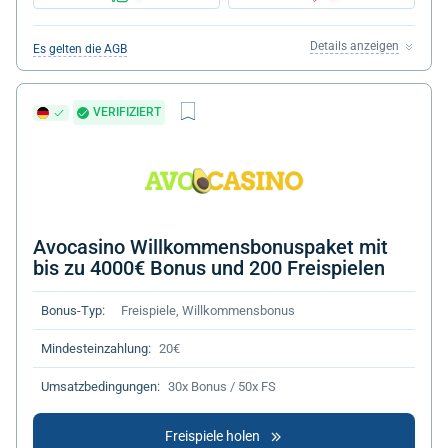
Details anzeigen
Es gelten die AGB
VERIFIZIERT
Avocasino Willkommensbonuspaket mit
bis zu 4000€ Bonus und 200 Freispielen
Bonus-Typ:
Freispiele, Willkommensbonus
Mindesteinzahlung:
20€
Umsatzbedingungen:
30x Bonus / 50x FS
Freispiele holen