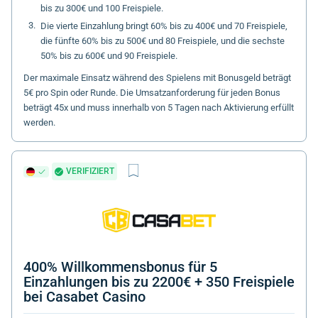
bis zu 300€ und 100 Freispiele.
Die vierte Einzahlung bringt 60% bis zu 400€ und 70 Freispiele,
die fünfte 60% bis zu 500€ und 80 Freispiele, und die sechste
50% bis zu 600€ und 90 Freispiele.
Der maximale Einsatz während des Spielens mit Bonusgeld beträgt
5€ pro Spin oder Runde. Die Umsatzanforderung für jeden Bonus
beträgt 45x und muss innerhalb von 5 Tagen nach Aktivierung erfüllt
werden.
VERIFIZIERT
400% Willkommensbonus für 5
Einzahlungen bis zu 2200€ + 350 Freispiele
bei Casabet Casino