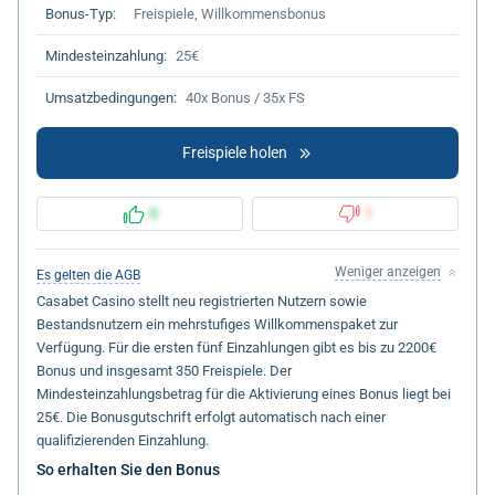
Bonus-Typ:
Freispiele, Willkommensbonus
Mindesteinzahlung:
25€
Umsatzbedingungen:
40x Bonus / 35x FS
Freispiele holen
8
1
Weniger anzeigen
Es gelten die AGB
Casabet Casino stellt neu registrierten Nutzern sowie
Bestandsnutzern ein mehrstufiges Willkommenspaket zur
Verfügung. Für die ersten fünf Einzahlungen gibt es bis zu 2200€
Bonus und insgesamt 350 Freispiele. Der
Mindesteinzahlungsbetrag für die Aktivierung eines Bonus liegt bei
25€. Die Bonusgutschrift erfolgt automatisch nach einer
qualifizierenden Einzahlung.
So erhalten Sie den Bonus