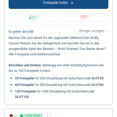
Freispiele holen
0
0
Weniger anzeigen
Es gelten die AGB
Machen Sie sich bereit für die Jagd jeden Mittwoch bei Wolfy
Casino! Nutzen Sie die Gelegenheit und tauchen Sie ein in das
ausgewählte Spiel des Monats – Wish Granted. Das Beste daran?
Alle Freispiele sind wetteinsatzfrei!
Einzahlen und Drehen
: Abhängig von Ihrer Einzahlung können Sie
bis zu 120 Freispiele sichern.
25 Freispiele
für 20€ Einzahlung mit Gutscheincode
SLOT25
.
60 Freispiele
für 50€ Einzahlung mit Gutscheincode
SLOT60
.
120 Freispiele
für 100€ Einzahlung mit Gutscheincode
SLOT120
.
VERIFIZIERT