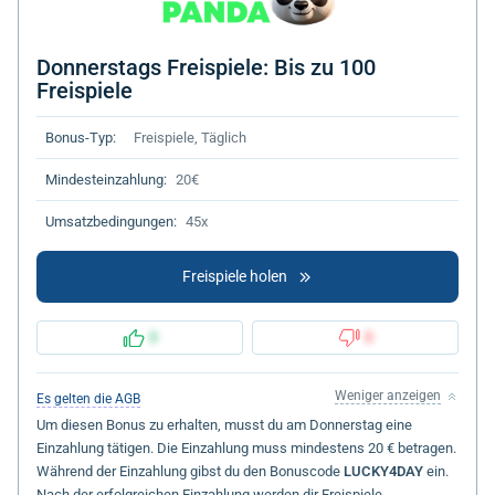
Donnerstags Freispiele: Bis zu 100
Freispiele
Bonus-Typ:
Freispiele, Täglich
Mindesteinzahlung:
20€
Umsatzbedingungen:
45x
Freispiele holen
0
0
Weniger anzeigen
Es gelten die AGB
Um diesen Bonus zu erhalten, musst du am Donnerstag eine
Einzahlung tätigen. Die Einzahlung muss mindestens 20 € betragen.
Während der Einzahlung gibst du den Bonuscode
LUCKY4DAY
ein.
Nach der erfolgreichen Einzahlung werden dir Freispiele