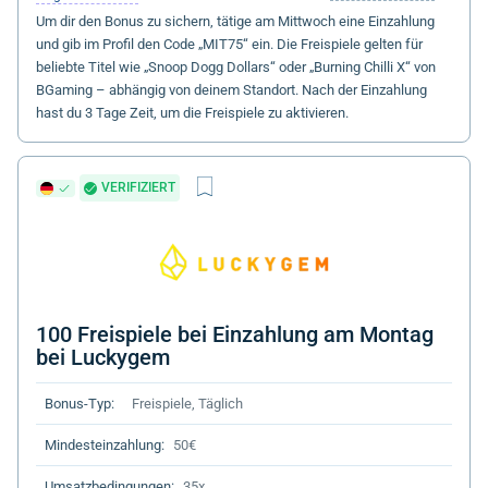
Um dir den Bonus zu sichern, tätige am Mittwoch eine Einzahlung
und gib im Profil den Code „MIT75“ ein. Die Freispiele gelten für
beliebte Titel wie „Snoop Dogg Dollars“ oder „Burning Chilli X“ von
BGaming – abhängig von deinem Standort. Nach der Einzahlung
hast du 3 Tage Zeit, um die Freispiele zu aktivieren.
VERIFIZIERT
100 Freispiele bei Einzahlung am Montag
bei Luckygem
Bonus-Typ:
Freispiele, Täglich
Mindesteinzahlung:
50€
Umsatzbedingungen:
35x