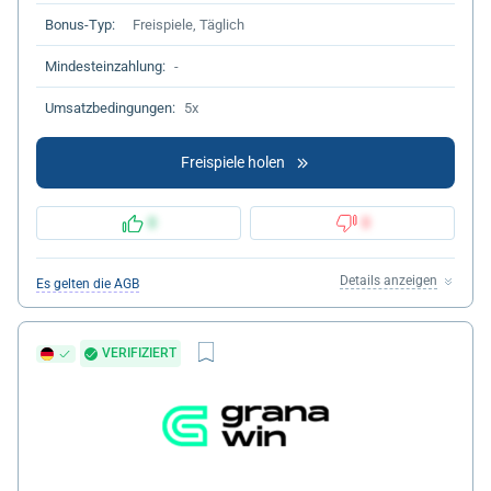
Bonus-Typ:
Freispiele, Täglich
Mindesteinzahlung:
-
Umsatzbedingungen:
5x
Freispiele holen
0
0
Details anzeigen
Es gelten die AGB
VERIFIZIERT