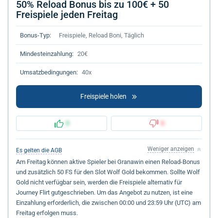
50% Reload Bonus bis zu 100€ + 50
Freispiele jeden Freitag
Bonus-Typ:
Freispiele, Reload Boni, Täglich
Mindesteinzahlung:
20€
Umsatzbedingungen:
40x
Freispiele holen
0
0
Weniger anzeigen
Es gelten die AGB
Am Freitag können aktive Spieler bei Granawin einen Reload-Bonus
und zusätzlich 50 FS für den Slot Wolf Gold bekommen. Sollte Wolf
Gold nicht verfügbar sein, werden die Freispiele alternativ für
Journey Flirt gutgeschrieben. Um das Angebot zu nutzen, ist eine
Einzahlung erforderlich, die zwischen 00:00 und 23:59 Uhr (UTC) am
Freitag erfolgen muss.