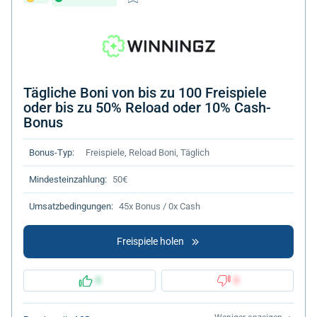
Tägliche Boni von bis zu 100 Freispiele
oder bis zu 50% Reload oder 10% Cash-
Bonus
Bonus-Typ:
Freispiele, Reload Boni, Täglich
Mindesteinzahlung:
50€
Umsatzbedingungen:
45x Bonus / 0x Cash
Freispiele holen
0
0