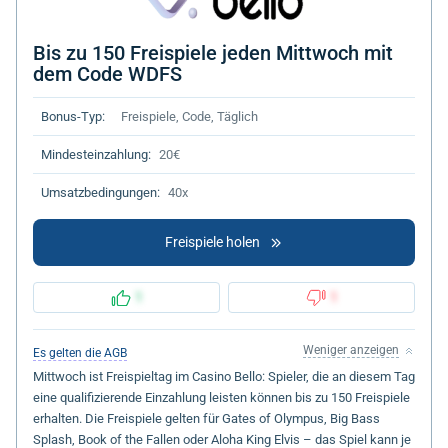
Bis zu 150 Freispiele jeden Mittwoch mit
dem Code WDFS
Bonus-Typ:
Freispiele, Code, Täglich
Mindesteinzahlung:
20€
Umsatzbedingungen:
40x
Freispiele holen
1
1
Weniger anzeigen
Es gelten die AGB
Mittwoch ist Freispieltag im Casino Bello: Spieler, die an diesem Tag
eine qualifizierende Einzahlung leisten können bis zu 150 Freispiele
erhalten. Die Freispiele gelten für Gates of Olympus, Big Bass
Splash, Book of the Fallen oder Aloha King Elvis – das Spiel kann je