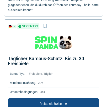
gutgeschrieben, die du durch das Öffnen der Thursday-Thrills-Karte
aufdecken kannst.
VERIFIZIERT
Täglicher Bambus-Schatz: Bis zu 30
Freispiele
Bonus-Typ:
Freispiele, Täglich
Mindesteinzahlung:
20€
Umsatzbedingungen:
45x
Freispiele holen