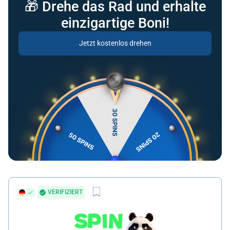
🎁 Drehe das Rad und erhalte
einzigartige Boni!
Jetzt kostenlos drehen
VERIFIZIERT