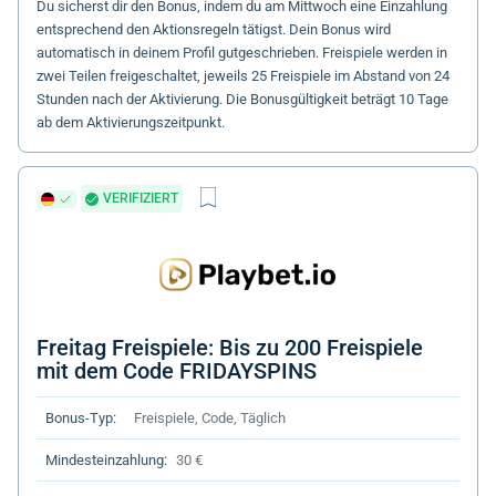
Du sicherst dir den Bonus, indem du am Mittwoch eine Einzahlung
entsprechend den Aktionsregeln tätigst. Dein Bonus wird
automatisch in deinem Profil gutgeschrieben. Freispiele werden in
zwei Teilen freigeschaltet, jeweils 25 Freispiele im Abstand von 24
Stunden nach der Aktivierung. Die Bonusgültigkeit beträgt 10 Tage
ab dem Aktivierungszeitpunkt.
VERIFIZIERT
Freitag Freispiele: Bis zu 200 Freispiele
mit dem Code FRIDAYSPINS
Bonus-Typ:
Freispiele, Code, Täglich
Mindesteinzahlung:
30 €