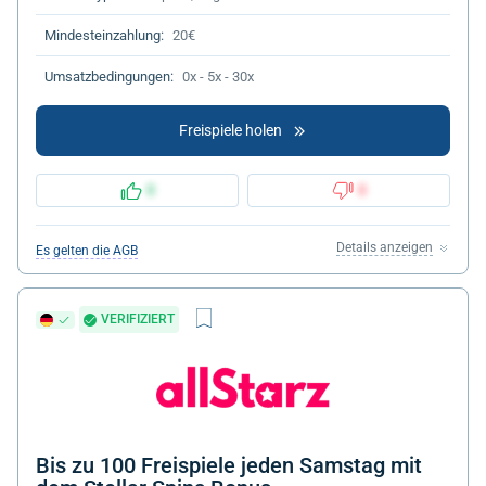
Mindesteinzahlung:
20€
Umsatzbedingungen:
0x - 5x - 30x
Freispiele holen
0
0
Details anzeigen
Es gelten die AGB
VERIFIZIERT
Bis zu 100 Freispiele jeden Samstag mit