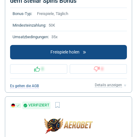
dem Stellar Spins Bonus
Bonus-Typ:
Freispiele, Täglich
Mindesteinzahlung:
50€
Umsatzbedingungen:
35x
Freispiele holen
0
0
Details anzeigen
Es gelten die AGB
VERIFIZIERT