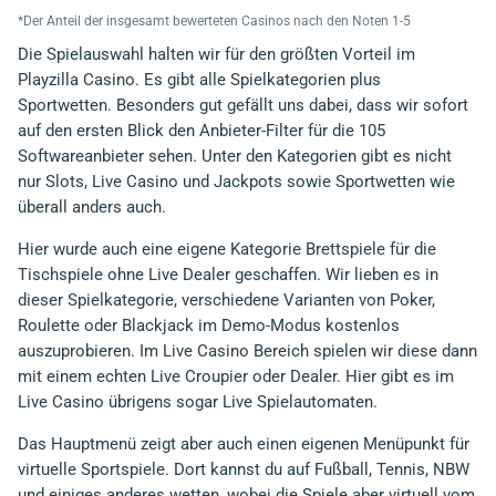
*Der Anteil der insgesamt bewerteten Casinos nach den Noten 1-5
Die Spielauswahl halten wir für den größten Vorteil im
Playzilla Casino. Es gibt alle Spielkategorien plus
Sportwetten. Besonders gut gefällt uns dabei, dass wir sofort
auf den ersten Blick den Anbieter-Filter für die 105
Softwareanbieter sehen. Unter den Kategorien gibt es nicht
nur Slots, Live Casino und Jackpots sowie Sportwetten wie
überall anders auch.
Hier wurde auch eine eigene Kategorie Brettspiele für die
Tischspiele ohne Live Dealer geschaffen. Wir lieben es in
dieser Spielkategorie, verschiedene Varianten von Poker,
Roulette oder Blackjack im Demo-Modus kostenlos
auszuprobieren. Im Live Casino Bereich spielen wir diese dann
mit einem echten Live Croupier oder Dealer. Hier gibt es im
Live Casino übrigens sogar Live Spielautomaten.
Das Hauptmenü zeigt aber auch einen eigenen Menüpunkt für
virtuelle Sportspiele. Dort kannst du auf Fußball, Tennis, NBW
und einiges anderes wetten, wobei die Spiele aber virtuell vom