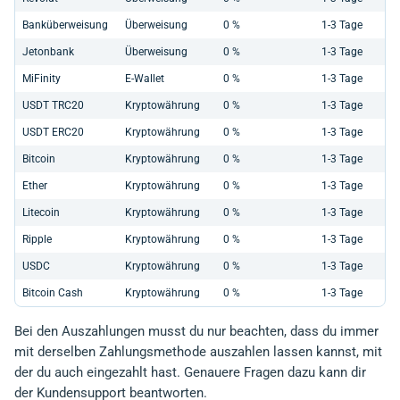
Banküberweisung
Überweisung
0 %
1-3 Tage
Jetonbank
Überweisung
0 %
1-3 Tage
MiFinity
E-Wallet
0 %
1-3 Tage
USDT TRC20
Kryptowährung
0 %
1-3 Tage
USDT ERC20
Kryptowährung
0 %
1-3 Tage
Bitcoin
Kryptowährung
0 %
1-3 Tage
Ether
Kryptowährung
0 %
1-3 Tage
Litecoin
Kryptowährung
0 %
1-3 Tage
Ripple
Kryptowährung
0 %
1-3 Tage
USDC
Kryptowährung
0 %
1-3 Tage
Bitcoin Cash
Kryptowährung
0 %
1-3 Tage
Bei den Auszahlungen musst du nur beachten, dass du immer
mit derselben Zahlungsmethode auszahlen lassen kannst, mit
der du auch eingezahlt hast. Genauere Fragen dazu kann dir
der Kundensupport beantworten.