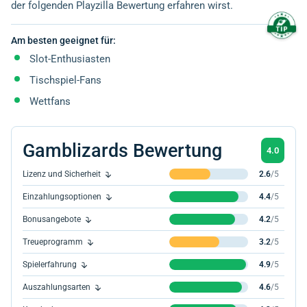
der folgenden Playzilla Bewertung erfahren wirst.
Am besten geeignet für:
Slot-Enthusiasten
Tischspiel-Fans
Wettfans
Gamblizards Bewertung
4.0
Lizenz und Sicherheit
2.6
/5
Einzahlungsoptionen
4.4
/5
Bonusangebote
4.2
/5
Treueprogramm
3.2
/5
Spielerfahrung
4.9
/5
Auszahlungsarten
4.6
/5