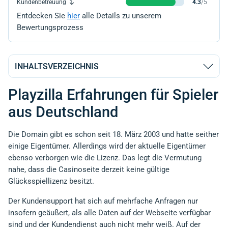
Kundenbetreuung
4.3
/5
Entdecken Sie
hier
alle Details zu unserem
Bewertungsprozess
INHALTSVERZEICHNIS
Playzilla Erfahrungen für Spieler
aus Deutschland
Die Domain gibt es schon seit 18. März 2003 und hatte seither
einige Eigentümer. Allerdings wird der aktuelle Eigentümer
ebenso verborgen wie die Lizenz. Das legt die Vermutung
nahe, dass die Casinoseite derzeit keine gültige
Glücksspiellizenz besitzt.
Der Kundensupport hat sich auf mehrfache Anfragen nur
insofern geäußert, als alle Daten auf der Webseite verfügbar
sind und der Kundendienst auch nicht mehr weiß. Auf der