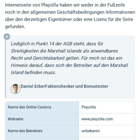
Internetseite von Playzilla haben wir weder in der Fußzeile
noch in den allgemeinen Geschäftsbedingungen Informationen
über den derzeitigen Eigentümer oder eine Lizenz für die Seite
gefunden.
Lediglich in Punkt 14 der AGB steht, dass für
Streitigkeiten die Marshall Islands als anwendbares
Recht und Gerichtsbarkeit gelten. Für mich ist das ein
Hinweis darauf, dass sich der Betreiber auf den Marshall
Island befinden muss.
Daniel ErberFaktenchecker und Bonustester
Name des Online Casinos
Playzilla
Webseite
www.playzilla.com
Name des Betreibers
unbekannt