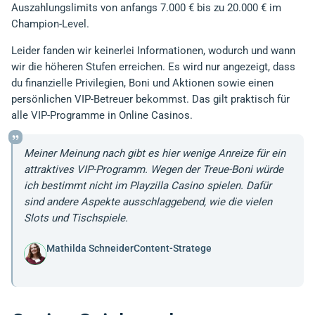
Auszahlungslimits von anfangs 7.000 € bis zu 20.000 € im
Champion-Level.
Leider fanden wir keinerlei Informationen, wodurch und wann
wir die höheren Stufen erreichen. Es wird nur angezeigt, dass
du finanzielle Privilegien, Boni und Aktionen sowie einen
persönlichen VIP-Betreuer bekommst. Das gilt praktisch für
alle VIP-Programme in Online Casinos.
Meiner Meinung nach gibt es hier wenige Anreize für ein
attraktives VIP-Programm. Wegen der Treue-Boni würde
ich bestimmt nicht im Playzilla Casino spielen. Dafür
sind andere Aspekte ausschlaggebend, wie die vielen
Slots und Tischspiele.
Mathilda SchneiderContent-Stratege