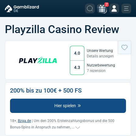
7
Playzilla Casino Review
Unsere Wertung
4.0
Details anzeigen
Nutzerbewertung
4.3
7 rezension
200% bis zu 100€ + 500 FS
Hier spielen
18+,
Bzga.de
| Um den 200% Ersteinzahlungsbonus und die 500
Bonus-Spins in Anspruch zu nehmen,
...