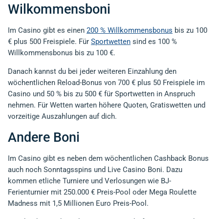
Wilkommensboni
Im Casino gibt es einen
200 % Willkommensbonus
bis zu 100
€ plus 500 Freispiele. Für
Sportwetten
sind es 100 %
Willkommensbonus bis zu 100 €.
Danach kannst du bei jeder weiteren Einzahlung den
wöchentlichen Reload-Bonus von 700 € plus 50 Freispiele im
Casino und 50 % bis zu 500 € für Sportwetten in Anspruch
nehmen. Für Wetten warten höhere Quoten, Gratiswetten und
vorzeitige Auszahlungen auf dich.
Andere Boni
Im Casino gibt es neben dem wöchentlichen Cashback Bonus
auch noch Sonntagsspins und Live Casino Boni. Dazu
kommen etliche Turniere und Verlosungen wie BJ-
Ferienturnier mit 250.000 € Preis-Pool oder Mega Roulette
Madness mit 1,5 Millionen Euro Preis-Pool.