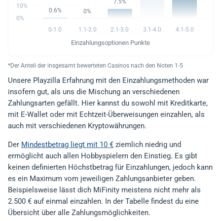
7.5%
10%
0.6%
0%
0%
0-1.0
1.1-2.0
2.1-3.0
3.1-4.0
4.1-5.0
Einzahlungsoptionen Punkte
*Der Anteil der insgesamt bewerteten Casinos nach den Noten 1-5
Unsere Playzilla Erfahrung mit den Einzahlungsmethoden war
insofern gut, als uns die Mischung an verschiedenen
Zahlungsarten gefällt. Hier kannst du sowohl mit Kreditkarte,
mit E-Wallet oder mit Echtzeit-Überweisungen einzahlen, als
auch mit verschiedenen Kryptowährungen.
Der
Mindestbetrag liegt mit 10 €
ziemlich niedrig und
ermöglicht auch allen Hobbyspielern den Einstieg. Es gibt
keinen definierten Höchstbetrag für Einzahlungen, jedoch kann
es ein Maximum vom jeweiligen Zahlungsanbieter geben.
Beispielsweise lässt dich MiFinity meistens nicht mehr als
2.500 € auf einmal einzahlen. In der Tabelle findest du eine
Übersicht über alle Zahlungsmöglichkeiten.