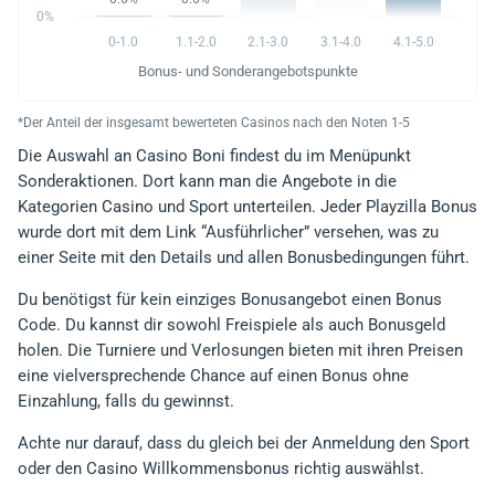
0%
0-1.0
1.1-2.0
2.1-3.0
3.1-4.0
4.1-5.0
Bonus- und Sonderangebotspunkte
*Der Anteil der insgesamt bewerteten Casinos nach den Noten 1-5
Die Auswahl an Casino Boni findest du im Menüpunkt
Sonderaktionen. Dort kann man die Angebote in die
Kategorien Casino und Sport unterteilen. Jeder Playzilla Bonus
wurde dort mit dem Link “Ausführlicher” versehen, was zu
einer Seite mit den Details und allen Bonusbedingungen führt.
Du benötigst für kein einziges Bonusangebot einen Bonus
Code. Du kannst dir sowohl Freispiele als auch Bonusgeld
holen. Die Turniere und Verlosungen bieten mit ihren Preisen
eine vielversprechende Chance auf einen Bonus ohne
Einzahlung, falls du gewinnst.
Achte nur darauf, dass du gleich bei der Anmeldung den Sport
oder den Casino Willkommensbonus richtig auswählst.