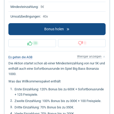
Mindesteinzahlung:
5€
Umsatzbedingungen:
40x
Bonus holen
26
1
Weniger anzeigen
Es gelten die AGB
Die Aktion startet schon ab einer Mindesteinzahlung von nur 5€ und
enthält auch eine Sofortbonusrunde im Spiel Big Bass Bonanza
1000.
Was das Willkommenspaket enthält
Erste Einzahlung: 120% Bonus bis zu 600€ + Sofortbonusrunde
+ 125 Freispiele.
Zweite Einzahlung: 100% Bonus bis zu 300€ + 100 Freispiele.
Dritte Einzahlung: 70% Bonus bis zu 350€.
Vierte Einzahlung: 70% Bonus bis zu 200€.