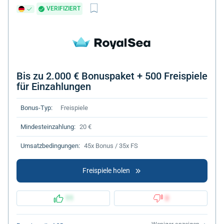
VERIFIZIERT
Bis zu 2.000 € Bonuspaket + 500 Freispiele
für Einzahlungen
Bonus-Typ:
Freispiele
Mindesteinzahlung:
20 €
Umsatzbedingungen:
45x Bonus / 35x FS
Freispiele holen
11
0