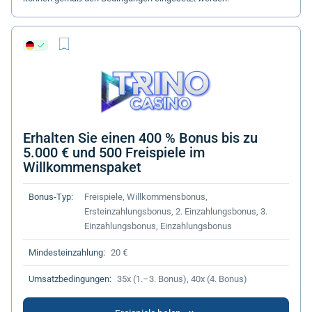
Erhalten Sie einen 400 % Bonus bis zu
5.000 € und 500 Freispiele im
Willkommenspaket
Bonus-Typ:
Freispiele, Willkommensbonus,
Ersteinzahlungsbonus, 2. Einzahlungsbonus, 3.
Einzahlungsbonus, Einzahlungsbonus
Mindesteinzahlung:
20 €
Umsatzbedingungen:
35x (1.–3. Bonus), 40x (4. Bonus)