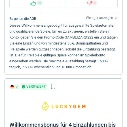
16
0
Weniger anzeigen
Es gelten die AGB
Dieses Willkommensangebot gilt für ausgewählte Spielautomaten
und qualifizierende Spiele. Um es zu aktivieren, erstellen Sie ein
Konto, geben Sie den Promo-Code GAMBLIZARD222 ein und tätigen
Sie eine Einzahlung von mindestens 35 €. Bonusguthaben und
Freispiele werden gutgeschrieben, sobald die Einzahlung bestätigt
ist. Die für Freispiele gültigen Spiele können im Spielerkonto
eingesehen werden. Die maximale Auszahlung beträgt 1.500 €
täglich, 7.500 € wöchentlich und 15.000 € monatlich.
VERIFIZIERT
Willkommensbonus für 4 Einzahlungen bis