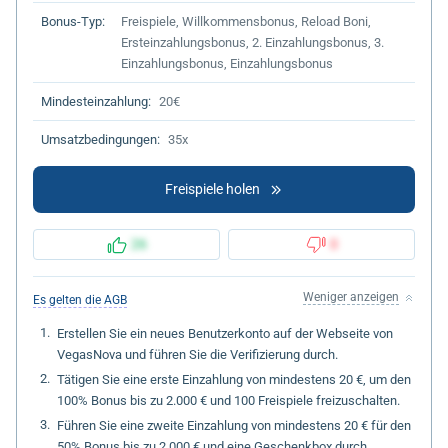
Bonus-Typ:
Freispiele, Willkommensbonus, Reload Boni,
Ersteinzahlungsbonus, 2. Einzahlungsbonus, 3.
Einzahlungsbonus, Einzahlungsbonus
Mindesteinzahlung:
20€
Umsatzbedingungen:
35x
Freispiele holen
26
0
Weniger anzeigen
Es gelten die AGB
Erstellen Sie ein neues Benutzerkonto auf der Webseite von
VegasNova und führen Sie die Verifizierung durch.
Tätigen Sie eine erste Einzahlung von mindestens 20 €, um den
100% Bonus bis zu 2.000 € und 100 Freispiele freizuschalten.
Führen Sie eine zweite Einzahlung von mindestens 20 € für den
50% Bonus bis zu 2.000 € und eine Geschenkbox durch.