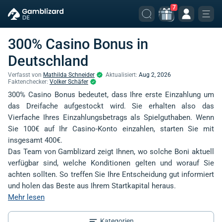
7
300% Casino Bonus in
Deutschland
Verfasst von
Mathilda Schneider
Aktualisiert:
Aug 2, 2026
Faktenchecker:
Volker Schäfer
300% Casino Bonus bedeutet, dass Ihre erste Einzahlung um
das Dreifache aufgestockt wird. Sie erhalten also das
Vierfache Ihres Einzahlungsbetrags als Spielguthaben. Wenn
Sie 100€ auf Ihr Casino-Konto einzahlen, starten Sie mit
insgesamt 400€.
Das Team von Gamblizard zeigt Ihnen, wo solche Boni aktuell
verfügbar sind, welche Konditionen gelten und worauf Sie
achten sollten. So treffen Sie Ihre Entscheidung gut informiert
und holen das Beste aus Ihrem Startkapital heraus.
Mehr lesen
Kategorien