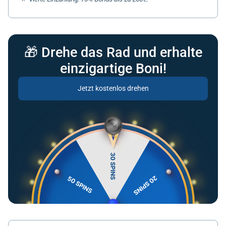
🎁 Drehe das Rad und erhalte
einzigartige Boni!
Jetzt kostenlos drehen