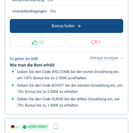
Umsatzbedingungen:
35x
Bonus holen
22
0
Weniger anzeigen
Es gelten die AGB
Wie man die Boni erhält
Geben Sie den Code WELCOME bei der ersten Einzahlung ein,
um 150% Bonus bis zu 2.500€ zu erhalten.
Geben Sie den Code BOOST bei der zweiten Einzahlung ein, um
75% Bonus bis zu 2.000€ zu erhalten.
Geben Sie den Code SURGE bei der dritten Einzahlung ein, um
75% Bonus bis zu 1.000€ zu erhalten.
VERIFIZIERT