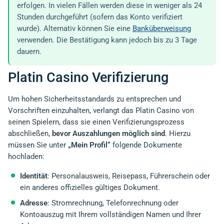
erfolgen. In vielen Fällen werden diese in weniger als 24
Stunden durchgeführt (sofern das Konto verifiziert
wurde). Alternativ können Sie eine
Banküberweisung
verwenden. Die Bestätigung kann jedoch bis zu 3 Tage
dauern.
Platin Casino Verifizierung
Um hohen Sicherheitsstandards zu entsprechen und
Vorschriften einzuhalten, verlangt das Platin Casino von
seinen Spielern, dass sie einen Verifizierungsprozess
abschließen,
bevor Auszahlungen möglich sind
. Hierzu
müssen Sie unter
„Mein Profil“
folgende Dokumente
hochladen:
Identität
: Personalausweis, Reisepass, Führerschein oder
ein anderes offizielles gültiges Dokument.
Adresse
: Stromrechnung, Telefonrechnung oder
Kontoauszug mit Ihrem vollständigen Namen und Ihrer