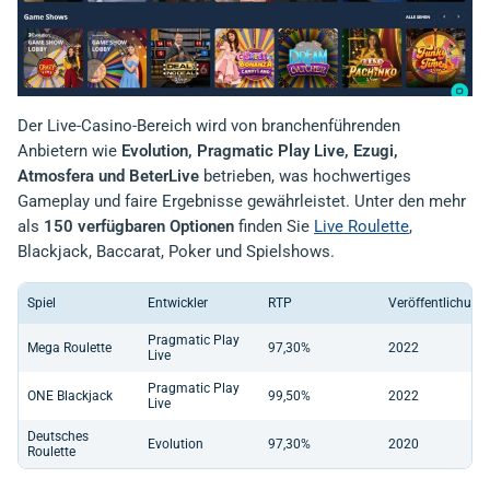
Der Live-Casino-Bereich wird von branchenführenden
Anbietern wie
Evolution, Pragmatic Play Live, Ezugi,
Atmosfera und BeterLive
betrieben, was hochwertiges
Gameplay und faire Ergebnisse gewährleistet. Unter den mehr
als
150 verfügbaren Optionen
finden Sie
Live Roulette
,
Blackjack, Baccarat, Poker und Spielshows.
Spiel
Entwickler
RTP
Veröffentlichun
Pragmatic Play
Mega Roulette
97,30%
2022
Live
Pragmatic Play
ONE Blackjack
99,50%
2022
Live
Deutsches
Evolution
97,30%
2020
Roulette