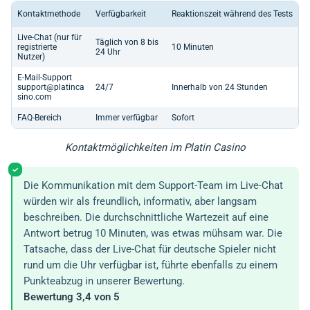
Kontaktmethode
Verfügbarkeit
Reaktionszeit während des Tests
Live-Chat (nur für
Täglich von 8 bis
registrierte
10 Minuten
24 Uhr
Nutzer)
E-Mail-Support
support@platinca
24/7
Innerhalb von 24 Stunden
sino.com
FAQ-Bereich
Immer verfügbar
Sofort
Kontaktmöglichkeiten im Platin Casino
Die Kommunikation mit dem Support-Team im Live-Chat
würden wir als freundlich, informativ, aber langsam
beschreiben. Die durchschnittliche Wartezeit auf eine
Antwort betrug 10 Minuten, was etwas mühsam war. Die
Tatsache, dass der Live-Chat für deutsche Spieler nicht
rund um die Uhr verfügbar ist, führte ebenfalls zu einem
Punkteabzug in unserer Bewertung.
Bewertung 3,4 von 5