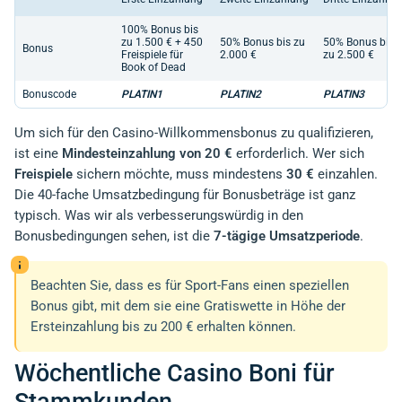
100% Bonus bis
zu 1.500 € + 450
50% Bonus bis zu
50% Bonus bis
Bonus
Freispiele für
2.000 €
zu 2.500 €
Book of Dead
Bonuscode
PLATIN1
PLATIN2
PLATIN3
Um sich für den Casino-Willkommensbonus zu qualifizieren,
ist eine
Mindesteinzahlung von 20 €
erforderlich. Wer sich
Freispiele
sichern möchte, muss mindestens
30 €
einzahlen.
Die 40-fache Umsatzbedingung für Bonusbeträge ist ganz
typisch. Was wir als verbesserungswürdig in den
Bonusbedingungen sehen, ist die
7-tägige Umsatzperiode
.
Beachten Sie, dass es für Sport-Fans einen speziellen
Bonus gibt, mit dem sie eine Gratiswette in Höhe der
Ersteinzahlung bis zu 200 € erhalten können.
Wöchentliche Casino Boni für