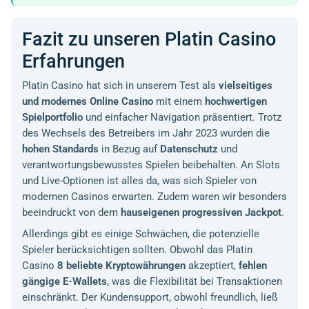
Fazit zu unseren Platin Casino
Erfahrungen
Platin Casino hat sich in unserem Test als
vielseitiges
und modernes Online Casino
mit einem
hochwertigen
Spielportfolio
und einfacher Navigation präsentiert. Trotz
des Wechsels des Betreibers im Jahr 2023 wurden die
hohen Standards
in Bezug auf
Datenschutz
und
verantwortungsbewusstes Spielen beibehalten. An Slots
und Live-Optionen ist alles da, was sich Spieler von
modernen Casinos erwarten. Zudem waren wir besonders
beeindruckt von dem
hauseigenen progressiven Jackpot
.
Allerdings gibt es einige Schwächen, die potenzielle
Spieler berücksichtigen sollten. Obwohl das Platin
Casino
8 beliebte Kryptowährungen
akzeptiert,
fehlen
gängige E-Wallets
, was die Flexibilität bei Transaktionen
einschränkt. Der Kundensupport, obwohl freundlich, ließ