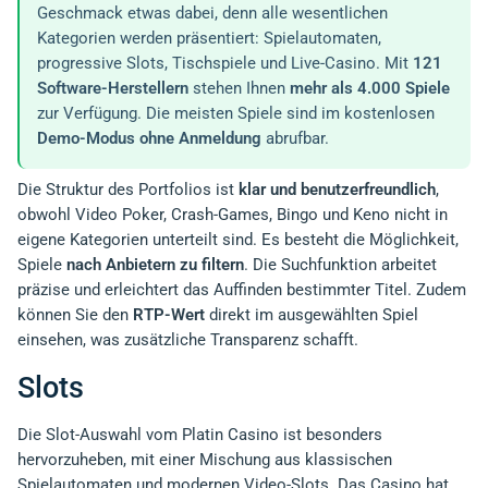
Geschmack etwas dabei, denn alle wesentlichen
Kategorien werden präsentiert: Spielautomaten,
progressive Slots, Tischspiele und Live-Casino. Mit
121
Software-Herstellern
stehen Ihnen
mehr als 4.000 Spiele
zur Verfügung. Die meisten Spiele sind im kostenlosen
Demo-Modus ohne Anmeldung
abrufbar.
Die Struktur des Portfolios ist
klar und benutzerfreundlich
,
obwohl Video Poker, Crash-Games, Bingo und Keno nicht in
eigene Kategorien unterteilt sind. Es besteht die Möglichkeit,
Spiele
nach Anbietern zu filtern
. Die Suchfunktion arbeitet
präzise und erleichtert das Auffinden bestimmter Titel. Zudem
können Sie den
RTP-Wert
direkt im ausgewählten Spiel
einsehen, was zusätzliche Transparenz schafft.
Slots
Die Slot-Auswahl vom Platin Casino ist besonders
hervorzuheben, mit einer Mischung aus klassischen
Spielautomaten und modernen Video-Slots. Das Casino hat