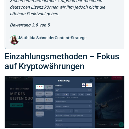
Sicherheitsmaßnahmen. Aufgrund der fehlenden
deutschen Lizenz können wir ihm jedoch nicht die
höchste Punktzahl geben.
Bewertung 3,9 von 5
Mathilda SchneiderContent-Stratege
Einzahlungsmethoden – Fokus
auf Kryptowährungen