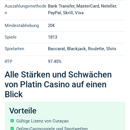
Auszahlungsmethode
Bank Transfer, MasterCard, Neteller,
n
PayPal, Skrill, Visa
Mindestabhebung
20€
Spiele
1813
Spielarten
Baccarat, Blackjack, Roulette, Slots
RTP
97.45%
Alle Stärken und Schwächen
von Platin Casino auf einen
Blick
Vorteile
Gültige Lizenz von Curaçao
Online-Casinospiele und Sportwetten