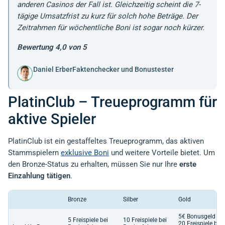
anderen Casinos der Fall ist. Gleichzeitig scheint die 7-
tägige Umsatzfrist zu kurz für solch hohe Beträge. Der
Zeitrahmen für wöchentliche Boni ist sogar noch kürzer.
Bewertung 4,0 von 5
Daniel ErberFaktenchecker und Bonustester
PlatinClub – Treueprogramm für
aktive Spieler
PlatinClub ist ein gestaffeltes Treueprogramm, das aktiven
Stammspielern
exklusive Boni
und weitere Vorteile bietet. Um
den Bronze-Status zu erhalten, müssen Sie nur Ihre
erste
Einzahlung tätigen
.
Bronze
Silber
Gold
5€ Bonusgeld +
5 Freispiele bei
10 Freispiele bei
20 Freispiele bei