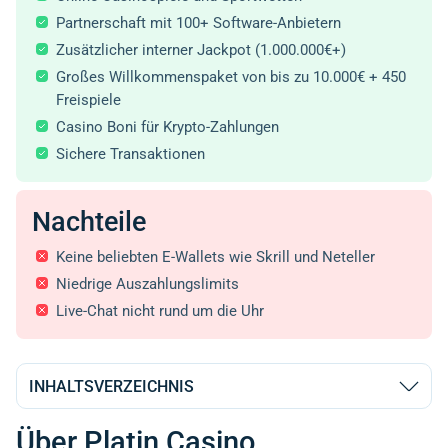
Partnerschaft mit 100+ Software-Anbietern
Zusätzlicher interner Jackpot (1.000.000€+)
Großes Willkommenspaket von bis zu 10.000€ + 450
Freispiele
Casino Boni für Krypto-Zahlungen
Sichere Transaktionen
Nachteile
Keine beliebten E-Wallets wie Skrill und Neteller
Niedrige Auszahlungslimits
Live-Chat nicht rund um die Uhr
INHALTSVERZEICHNIS
Über Platin Casino