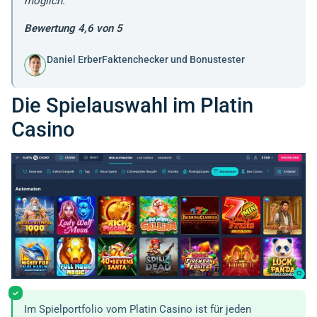
möglich.
Bewertung 4,6 von 5
Daniel ErberFaktenchecker und Bonustester
Die Spielauswahl im Platin
Casino
Im Spielportfolio vom Platin Casino ist für jeden