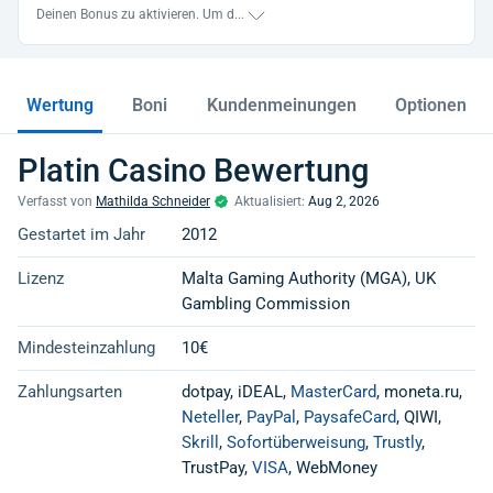
Deinen Bonus zu aktivieren. Um d
...
Wertung
Boni
Kundenmeinungen
Optionen
Platin Casino Bewertung
Verfasst von
Mathilda Schneider
Aktualisiert:
Aug 2, 2026
Gestartet im Jahr
2012
Lizenz
Malta Gaming Authority (MGA), UK
Gambling Commission
Mindesteinzahlung
10€
Zahlungsarten
dotpay, iDEAL,
MasterCard
, moneta.ru,
Neteller
,
PayPal
,
PaysafeCard
, QIWI,
Skrill
,
Sofortüberweisung
,
Trustly
,
TrustPay,
VISA
, WebMoney