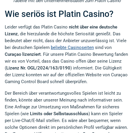
Tabelle mit den Unternehmensdaten zum Platin Casino
Wie seriös ist Platin Casino?
Leider verfügt das Platin Casino
nicht über eine deutsche
Lizenz
, die hierzulande die höchste Seriosität genießt. Das
bedeutet aber nicht, dass der Anbieter unzuverlässig ist. Viele
bei deutschen Spielern
beliebte Casinoseiten
sind von
Curaçao lizenziert
. Für unsere Platin Casino Bewertung fanden
wir es von Vorteil, dass das Casino offen über seine Lizenz
(
Lizenz Nr. OGL/2024/163/0190
) informiert. Die Gültigkeit
der Lizenz konnten wir auf der offiziellen Website von Curaçao
Gaming Control Board schnell überprüfen.
Der Bereich über verantwortungsvolles Spielen ist leicht zu
finden, könnte aber unserer Meinung nach informativer sein.
Eine Anfrage zur Umsetzung von Maßnahmen für sicheres
Spielen (wie
Limits oder Selbstausschluss
) kann ein Spieler
per Live-Chat/E-Mail stellen. Es wäre aber bequemer, wenn
solche Optionen direkt im persönlichen Profil verfügbar wären.