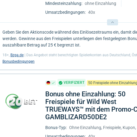
Mindesteinzahlung:
ohne Einzahlung
Umsatzbedingungen:
40x
Geben Sie den Aktionscode während des Einlösezeitraums ein, damit die
werden. Gewinne aus den Freispielen unterliegen den festgelegten Bo
auszahlbare Betrag auf 25 € begrenzt ist.
18+,
Bzga.de
| Das Angebot steht berechtigten Spielerkonten aus Deutschland, Ös
Bonusbedingungen
VERIFIZIERT
50 Freispiele ohne Einzahlun
Bonus ohne Einzahlung: 50
Freispiele für Wild West
TRUEWAYS™ mit dem Promo-
GAMBLIZARD50DE2
Bonus-Typ:
Ohne Einzahlung, Freispiele, Kupon
Umsatzbedingungen:
40х