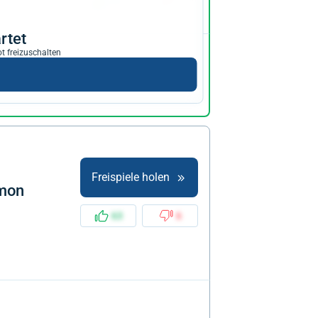
17
1
rtet
t freizuschalten
Freispiele holen
mon
63
6