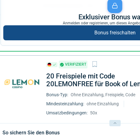
Umsatzbedingungen:
40x
Exklusiver Bonus wa
Anmelden oder registrieren, um dieses Angebo
Es gelten die AGB
Details anzeigen
Bonus freischalten
18+,
Bzga.de
| Die Wettperiode beträgt 7 Tage.
Bonusbedingungen
VERIFIZIERT
20 Freispiele mit Code
20LEMONFREE für Book of Le
Bonus-Typ:
Ohne Einzahlung, Freispiele, Code
Mindesteinzahlung:
ohne Einzahlung
Umsatzbedingungen:
50x
So sichern Sie den Bonus