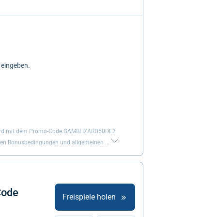
eingeben.
 wird mit dem Promo-Code GAMBLIZARD50DE2
iziellen Bonusbedingungen und allgemeinen
...
Code
Freispiele holen