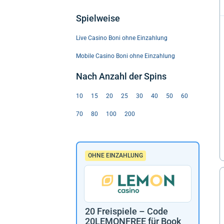
Spielweise
Live Casino Boni ohne Einzahlung
Mobile Casino Boni ohne Einzahlung
Nach Anzahl der Spins
10
15
20
25
30
40
50
60
70
80
100
200
OHNE EINZAHLUNG
20 Freispiele – Code
20LEMONFREE für Book