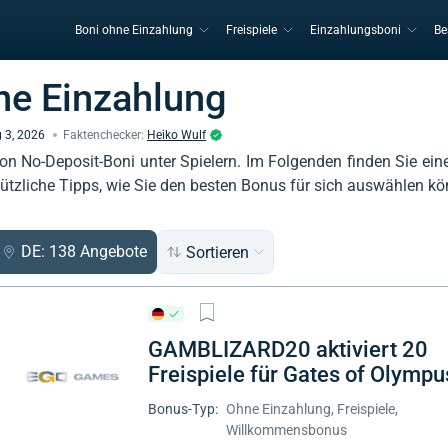
Boni ohne Einzahlung
Freispiele
Einzahlungsboni
Be
ne Einzahlung
 3, 2026
Faktenchecker:
Heiko Wulf
on No-Deposit-Boni unter Spielern. Im Folgenden finden Sie e
nützliche Tipps, wie Sie den besten Bonus für sich auswählen k
DE:
138 Angebote
Sortieren
GAMBLIZARD20 aktiviert 20
Freispiele für Gates of Olympu
Bonus-Typ:
Ohne Einzahlung, Freispiele,
Willkommensbonus