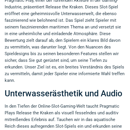
Pragmatic Play, einer der führenden Akteure in der Gaming-
Industrie, präsentiert Release the Kraken. Dieses Slot-Spiel
eröffnet eine geheimnisvolle Unterwasserwelt, die ebenso
faszinierend wie belohnend ist. Das Spiel zieht Spieler mit
seinem faszinierenden maritimen Thema an und versetzt sie
in eine unheimliche und einladende Atmosphäre. Diese
Bewertung zielt darauf ab, den Spielern ein klares Bild davon
zu vermitteln, was darunter liegt. Von den Nuancen des
Spieldesigns bis zu seinen besonderen Features stellen wir
sicher, dass Sie gut gerüstet sind, um seine Tiefen zu
erkunden. Unser Ziel ist es, ein breites Verständnis des Spiels
zu vermitteln, damit jeder Spieler eine informierte Wahl treffen
kann.
Unterwasserästhetik und Audio
In den Tiefen der Online-Slot-Gaming-Welt taucht Pragmatic
Plays Release the Kraken als visuell fesselndes und auditiv
mitreißendes Erlebnis auf. Tauchen wir in das aquatische
Reich dieses aufregenden Slot-Spiels ein und erkunden seine