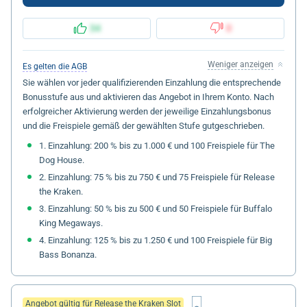
34
0
Weniger anzeigen
Es gelten die AGB
Sie wählen vor jeder qualifizierenden Einzahlung die entsprechende
Bonusstufe aus und aktivieren das Angebot in Ihrem Konto. Nach
erfolgreicher Aktivierung werden der jeweilige Einzahlungsbonus
und die Freispiele gemäß der gewählten Stufe gutgeschrieben.
1. Einzahlung: 200 % bis zu 1.000 € und 100 Freispiele für The
Dog House.
2. Einzahlung: 75 % bis zu 750 € und 75 Freispiele für Release
the Kraken.
3. Einzahlung: 50 % bis zu 500 € und 50 Freispiele für Buffalo
King Megaways.
4. Einzahlung: 125 % bis zu 1.250 € und 100 Freispiele für Big
Bass Bonanza.
Angebot gültig für Release the Kraken Slot