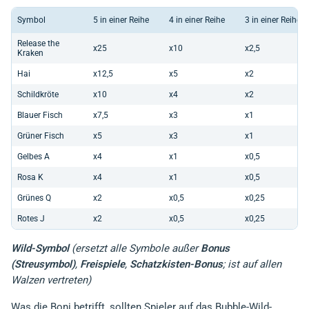
Symbol
5 in einer Reihe
4 in einer Reihe
3 in einer Reihe
Release the
x25
x10
x2,5
Kraken
Hai
x12,5
x5
x2
Schildkröte
x10
x4
x2
Blauer Fisch
x7,5
x3
x1
Grüner Fisch
x5
x3
x1
Gelbes A
x4
x1
x0,5
Rosa K
x4
x1
x0,5
Grünes Q
x2
x0,5
x0,25
Rotes J
x2
x0,5
x0,25
Wild-Symbol
(ersetzt alle Symbole außer
Bonus
(Streusymbol)
,
Freispiele
,
Schatzkisten-Bonus
; ist auf allen
Walzen vertreten)
Was die Boni betrifft, sollten Spieler auf das Bubble-Wild-