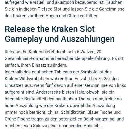
aufregend wie visuell und akustisch bezaubernd ist. Tauchen
Sie ein in diesen Tiefsee-Slot und lassen Sie die Geheimnisse
des Kraken vor Ihren Augen und Ohren entfalten.
Release the Kraken Slot
Gameplay und Auszahlungen
Release the Kraken bietet durch sein 5-Walzen, 20-
Gewinnlinien-Format eine bereichernde Spielerfahrung. Es ist
einfach, Ihren Einsatz zu ändern.
Innerhalb des nautischen Tableaus der Symbole ist das
Kraken-Wildsymbol ein wahrer Star. Es zahlt bis zu 25x des
Einsatzes aus, wenn fünf davon auf einer Gewinnlinie von links
aufgereiht sind. Andererseits bieten Haie, obwohl sie ein
integraler Bestandteil des nautischen Themas sind, keine so
hohe Auszahlung wie der Kraken, obwohl die Auszahlung
immer noch beträchtlich ist. Schildkröten, Blaue Fische und
Grüne Fische tragen zu den potenziellen Belohnungen bei und
machen jeden Spin zu einer spannenden Aussicht.