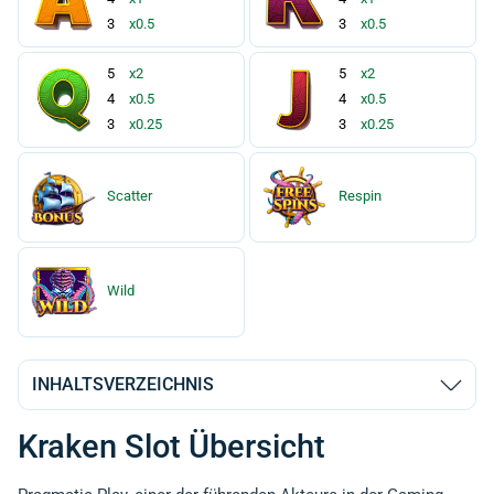
3
x0.5
3
x0.5
5
x2
5
x2
4
x0.5
4
x0.5
3
x0.25
3
x0.25
Scatter
Respin
Wild
INHALTSVERZEICHNIS
Kraken Slot Übersicht