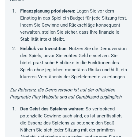
Finanzplanung priorisieren:
Legen Sie vor dem
Einstieg in das Spiel ein Budget für jede Sitzung fest.
Indem Sie Gewinne und Rückschläge konsequent
verwalten, stellen Sie sicher, dass Ihre finanzielle
Stabilität intakt bleibt.
Einblick vor Investition:
Nutzen Sie die Demoversion
des Spiels, bevor Sie echtes Geld einsetzen. Sie
bietet praktische Einblicke in die Funktionen des
Spiels ohne jegliches monetäres Risiko und hilft, ein
klareres Verständnis der Spielelemente zu erlangen.
Zur Referenz, die Demoversion ist auf der offiziellen
Pragmatic Play Website und auf Gamblizard zugänglich.
Den Geist des Spielens wahren:
So verlockend
potenzielle Gewinne auch sind, es ist unerlässlich,
die Essenz des Spielens zu betonen: den Spaß.
Nähern Sie sich jeder Sitzung mit der primären
Absicht, unterhalten zu werden, und sorgen Sie so