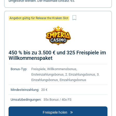
umgesetzt werden. Der maximale Einsatz: €5.
Angebot gültig für Release the Kraken Slot
450 % bis zu 3.500 € und 325 Freispiele im
Willkommenspaket
Bonus-Typ:
Freispiele, Willkommensbonus,
Ersteinzahlungsbonus, 2. Einzahlungsbonus, 3.
Einzahlungsbonus, Einzahlungsbonus
Mindesteinzahlung:
20 €
Umsatzbedingungen:
35x Bonus / 40x FS
Freispiele holen