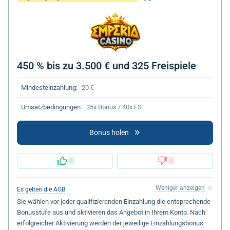
450 % bis zu 3.500 € und 325 Freispiele
Mindesteinzahlung:
20 €
Umsatzbedingungen:
35x Bonus / 40x FS
Bonus holen
0
0
Weniger anzeigen
Es gelten die AGB
Sie wählen vor jeder qualifizierenden Einzahlung die entsprechende
Bonusstufe aus und aktivieren das Angebot in Ihrem Konto. Nach
erfolgreicher Aktivierung werden der jeweilige Einzahlungsbonus