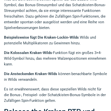
Symbol, das Bonus-Streusymbol und das Schatzkisten-Bonus-
Streusymbol achten, da sie einige interessante Funktionen
freischalten. Dazu gehören die Zufälligen Spin-Funktionen, die
entweder spontan oder ausgelöst werden und eine Reihe von
Spielverbesserungen bieten.
Beispielsweise fügt Die Kraken-Lockin-Wilds
Wilds und
potenzielle Multiplikatoren zu Gewinnen hinzu.
Die Kolossalen Kraken-Wilds
-Funktion fügt ein großes 3×4-
Wild-Symbol hinzu, das mehrere Walzenpositionen einnehmen
kann.
Die Ansteckenden Kraken-Wilds
können benachbarte Symbole
in Wilds verwandeln.
Es ist erwähnenswert, dass diese speziellen Wilds nicht für
die Bonus-, Freispiel- oder Schatzkisten-Bonus-Symbole in der
Zufälligen Spin-Funktion gelten.