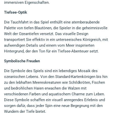
immersiven Eigenschaften.
Tiefsee-Optik
Die Tauchfahrt in das Spiel enthüllt eine atemberaubende
Palette von tiefen Blautönen, die Spieler in die geheimnisvolle
Welt der Ozeantiefen versetzt. Das visuelle Design
transportiert Sie effektiv in ein unterseeisches Königreich, mit
aufwendigen Details und einem vom Meer inspirierten
Hintergrund, der den Ton für ein Tiefsee-Abenteuer setzt.
Symbolische Freuden
Die Symbole des Spiels sind ein lebendiges Mosaik des
ozeanischen Lebens. Von den Standard-Kartenkönigen bis hin
zu den lebhaften Meereskreaturen wie Schildkröten, Fischen
und bedrohlichen Haien erwachen die Walzen mit
verschiedenen Farben und aquatischem Charme zum Leben.
Diese Symbole schaffen ein visuell anregendes Erlebnis und
sorgen dafür, dass jeder Spin eine neue Begegnung mit den
Wundern der Tiefe bietet.