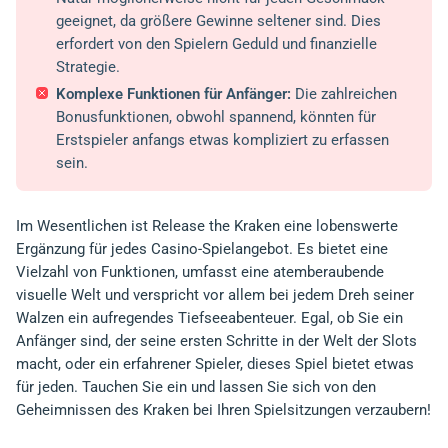
geeignet, da größere Gewinne seltener sind. Dies
erfordert von den Spielern Geduld und finanzielle
Strategie.
Komplexe Funktionen für Anfänger:
Die zahlreichen
Bonusfunktionen, obwohl spannend, könnten für
Erstspieler anfangs etwas kompliziert zu erfassen
sein.
Im Wesentlichen ist Release the Kraken eine lobenswerte
Ergänzung für jedes Casino-Spielangebot. Es bietet eine
Vielzahl von Funktionen, umfasst eine atemberaubende
visuelle Welt und verspricht vor allem bei jedem Dreh seiner
Walzen ein aufregendes Tiefseeabenteuer. Egal, ob Sie ein
Anfänger sind, der seine ersten Schritte in der Welt der Slots
macht, oder ein erfahrener Spieler, dieses Spiel bietet etwas
für jeden. Tauchen Sie ein und lassen Sie sich von den
Geheimnissen des Kraken bei Ihren Spielsitzungen verzaubern!