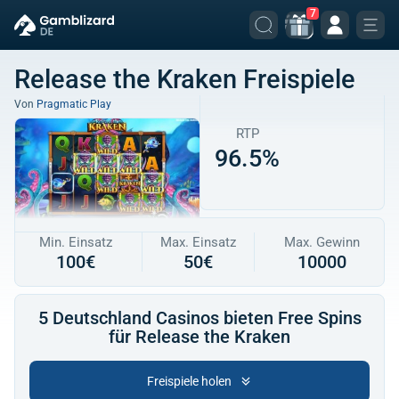
7
Release the Kraken Freispiele
Von
Pragmatic Play
RTP
96.5%
Min. Einsatz
Max. Einsatz
Max. Gewinn
100€
50€
10000
5 Deutschland Casinos bieten Free Spins
für Release the Kraken
Freispiele holen