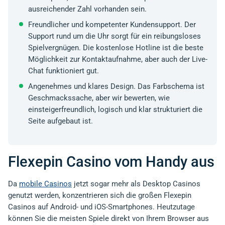
ausreichender Zahl vorhanden sein.
Freundlicher und kompetenter Kundensupport. Der
Support rund um die Uhr sorgt für ein reibungsloses
Spielvergnügen. Die kostenlose Hotline ist die beste
Möglichkeit zur Kontaktaufnahme, aber auch der Live-
Chat funktioniert gut.
Angenehmes und klares Design. Das Farbschema ist
Geschmackssache, aber wir bewerten, wie
einsteigerfreundlich, logisch und klar strukturiert die
Seite aufgebaut ist.
Flexepin Casino vom Handy aus
Da
mobile Casinos
jetzt sogar mehr als Desktop Casinos
genutzt werden, konzentrieren sich die großen Flexepin
Casinos auf Android- und iOS-Smartphones. Heutzutage
können Sie die meisten Spiele direkt von Ihrem Browser aus