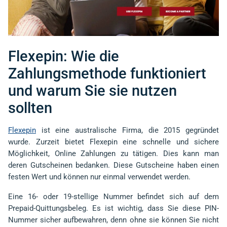
Flexepin: Wie die
Zahlungsmethode funktioniert
und warum Sie sie nutzen
sollten
Flexepin
ist eine australische Firma, die 2015 gegründet
wurde. Zurzeit bietet Flexepin eine schnelle und sichere
Möglichkeit, Online Zahlungen zu tätigen. Dies kann man
deren Gutscheinen bedanken. Diese Gutscheine haben einen
festen Wert und können nur einmal verwendet werden.
Eine 16- oder 19-stellige Nummer befindet sich auf dem
Prepaid-Quittungsbeleg. Es ist wichtig, dass Sie diese PIN-
Nummer sicher aufbewahren, denn ohne sie können Sie nicht