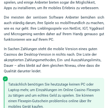
spielen, und einige Anbieter bieten sogar die Möglichkeit,
Apps zu installieren, um Ihr mobiles Erlebnis zu verbessern.
Die meisten der seriösen Software Anbieter bemühen sich
auch ständig darum, ihre Spiele so mobilfreundlich zu machen,
wie es nur geht. Ihre Lieblingsspiele von NetEnt, IGT, Yggdrasil
und Microgaming werden daher auf Ihrem Handy genauso gut
funktionieren wie auf Ihrem PC.
In Sachen Zahlungen steht die mobile Version eines guten
Casinos der Desktop-Version in nichts nach. Die Liste der
akzeptierten Zahlungsmethoden, Ein- und Auszahlungslimits,
Dauer – alles bleibt auf dem gleichen Niveau, ohne dass die
Qualität darunter leidet.
Tatsächlich benötigen Sie heutzutage keinen PC oder
Laptop mehr, um Einzahlungen im Online Casino Flexepin
zu tätigen und um echtes Geld zu spielen. Sie können
einen Flexepin-Gutschein problemlos online über Ihr
mobiles Gerät kaufen.