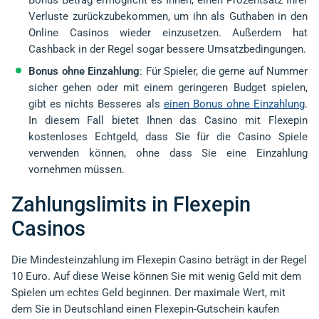
Bonus Betrag ermöglicht es Ihnen, einen Prozentsatz Ihrer
Verluste zurückzubekommen, um ihn als Guthaben in den
Online Casinos wieder einzusetzen. Außerdem hat
Cashback in der Regel sogar bessere Umsatzbedingungen.
Bonus ohne Einzahlung
: Für Spieler, die gerne auf Nummer
sicher gehen oder mit einem geringeren Budget spielen,
gibt es nichts Besseres als
einen Bonus ohne Einzahlung
.
In diesem Fall bietet Ihnen das Casino mit Flexepin
kostenloses Echtgeld, dass Sie für die Casino Spiele
verwenden können, ohne dass Sie eine Einzahlung
vornehmen müssen.
Zahlungslimits in Flexepin
Casinos
Die Mindesteinzahlung im Flexepin Casino beträgt in der Regel
10 Euro. Auf diese Weise können Sie mit wenig Geld mit dem
Spielen um echtes Geld beginnen. Der maximale Wert, mit
dem Sie in Deutschland einen Flexepin-Gutschein kaufen