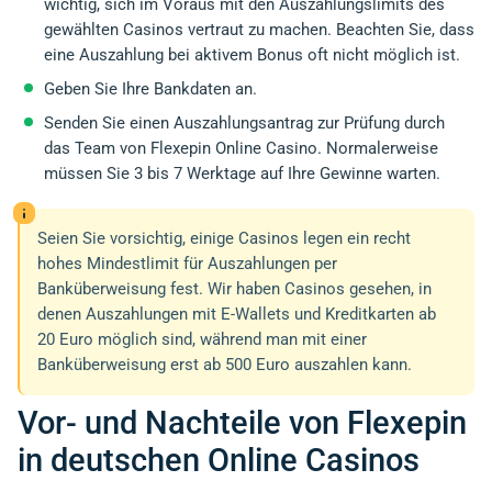
wichtig, sich im Voraus mit den Auszahlungslimits des
gewählten Casinos vertraut zu machen. Beachten Sie, dass
eine Auszahlung bei aktivem Bonus oft nicht möglich ist.
Geben Sie Ihre Bankdaten an.
Senden Sie einen Auszahlungsantrag zur Prüfung durch
das Team von Flexepin Online Casino. Normalerweise
müssen Sie 3 bis 7 Werktage auf Ihre Gewinne warten.
Seien Sie vorsichtig, einige Casinos legen ein recht
hohes Mindestlimit für Auszahlungen per
Banküberweisung fest. Wir haben Casinos gesehen, in
denen Auszahlungen mit E-Wallets und Kreditkarten ab
20 Euro möglich sind, während man mit einer
Banküberweisung erst ab 500 Euro auszahlen kann.
Vor- und Nachteile von Flexepin
in deutschen Online Casinos