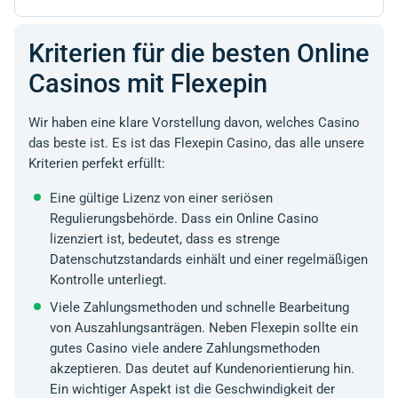
Kriterien für die besten Online
Casinos mit Flexepin
Wir haben eine klare Vorstellung davon, welches Casino
das beste ist. Es ist das Flexepin Casino, das alle unsere
Kriterien perfekt erfüllt:
Eine gültige Lizenz von einer seriösen
Regulierungsbehörde. Dass ein Online Casino
lizenziert ist, bedeutet, dass es strenge
Datenschutzstandards einhält und einer regelmäßigen
Kontrolle unterliegt.
Viele Zahlungsmethoden und schnelle Bearbeitung
von Auszahlungsanträgen. Neben Flexepin sollte ein
gutes Casino viele andere Zahlungsmethoden
akzeptieren. Das deutet auf Kundenorientierung hin.
Ein wichtiger Aspekt ist die Geschwindigkeit der