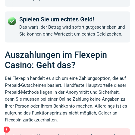
Spielen Sie um echtes Geld!
Das war’s, der Betrag wird sofort gutgeschrieben und
Sie können ohne Wartezeit um echtes Geld zocken.
Auszahlungen im Flexepin
Casino: Geht das?
Bei Flexepin handelt es sich um eine Zahlungsoption, die auf
Prepaid-Gutscheinen basiert. Handfeste Hauptvorteile dieser
Prepaid-Methode liegen in der Anonymität und Sicherheit,
denn Sie müssen bei einer Online Zahlung keine Angaben zu
Ihrer Person oder Ihrem Bankkonto machen. Allerdings ist es
aufgrund des Funktionsprinzips nicht möglich, Gelder an
Flexepin zurückzuerhalten.