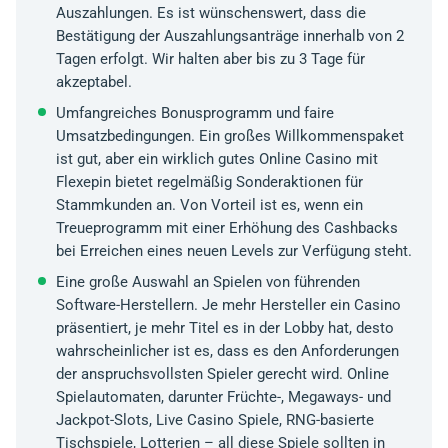
Auszahlungen. Es ist wünschenswert, dass die
Bestätigung der Auszahlungsanträge innerhalb von 2
Tagen erfolgt. Wir halten aber bis zu 3 Tage für
akzeptabel.
Umfangreiches Bonusprogramm und faire
Umsatzbedingungen. Ein großes Willkommenspaket
ist gut, aber ein wirklich gutes Online Casino mit
Flexepin bietet regelmäßig Sonderaktionen für
Stammkunden an. Von Vorteil ist es, wenn ein
Treueprogramm mit einer Erhöhung des Cashbacks
bei Erreichen eines neuen Levels zur Verfügung steht.
Eine große Auswahl an Spielen von führenden
Software-Herstellern. Je mehr Hersteller ein Casino
präsentiert, je mehr Titel es in der Lobby hat, desto
wahrscheinlicher ist es, dass es den Anforderungen
der anspruchsvollsten Spieler gerecht wird. Online
Spielautomaten, darunter Früchte-, Megaways- und
Jackpot-Slots, Live Casino Spiele, RNG-basierte
Tischspiele, Lotterien – all diese Spiele sollten in