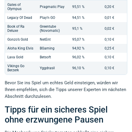
Gates of
Pragmatic Play
95,51 %
0,20 €
Olympus
Legacy Of Dead
Play’n GO
94,51 %
0,01 €
Book of Ra
Greentube
95,1 %
0,02 €
Deluxe
(Novomatic)
Gonzo’s Gold
NetEnt
95,07 %
0,10 €
Aloha King Elvis
BGaming
94,92 %
0,25 €
Lava Gold
Betsoft
96,02 %
0,10 €
Vikings Go
Yggdrasil
96,10 %
0,10 €
Berzerk
Bevor Sie ins Spiel um echtes Geld einsteigen, würden wir
Ihnen empfehlen, sich die Tipps unserer Experten im nächsten
Abschnitt durchzulesen.
Tipps für ein sicheres Spiel
ohne erzwungene Pausen