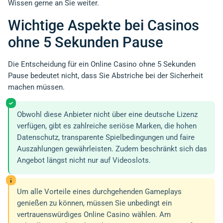
Wissen gerne an Sie weiter.
Wichtige Aspekte bei Casinos
ohne 5 Sekunden Pause
Die Entscheidung für ein Online Casino ohne 5 Sekunden
Pause bedeutet nicht, dass Sie Abstriche bei der Sicherheit
machen müssen.
Obwohl diese Anbieter nicht über eine deutsche Lizenz
verfügen, gibt es zahlreiche seriöse Marken, die hohen
Datenschutz, transparente Spielbedingungen und faire
Auszahlungen gewährleisten. Zudem beschränkt sich das
Angebot längst nicht nur auf Videoslots.
Um alle Vorteile eines durchgehenden Gameplays
genießen zu können, müssen Sie unbedingt ein
vertrauenswürdiges Online Casino wählen. Am