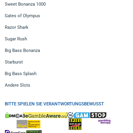
Sweet Bonanza 1000
Gates of Olympus
Razor Shark
Sugar Rush
Big Bass Bonanza
Starburst
Big Bass Splash
Andere Slots
BITTE SPIELEN SIE VERANTWORTUNGSBEWUSST