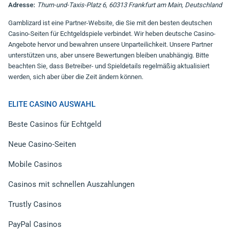
Adresse:
Thurn-und-Taxis-Platz 6, 60313 Frankfurt am Main, Deutschland
Gamblizard ist eine Partner-Website, die Sie mit den besten deutschen
Casino-Seiten für Echtgeldspiele verbindet. Wir heben deutsche Casino-
Angebote hervor und bewahren unsere Unparteilichkeit. Unsere Partner
unterstützen uns, aber unsere Bewertungen bleiben unabhängig. Bitte
beachten Sie, dass Betreiber- und Spieldetails regelmäßig aktualisiert
werden, sich aber über die Zeit ändern können.
ELITE CASINO AUSWAHL
Beste Casinos für Echtgeld
Neue Casino-Seiten
Mobile Casinos
Casinos mit schnellen Auszahlungen
Trustly Casinos
PayPal Casinos