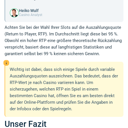
Heiko Wulf
Casino Analyst
Achten Sie bei der Wahl Ihrer Slots auf die Auszahlungsquote
(Return to Player, RTP). Im Durchschnitt liegt diese bei 95 %.
Obwohl ein hoher RTP eine größere theoretische Rückzahlung
verspricht, basiert diese auf langfristigen Statistiken und
garantiert selbst bei 99 % keinen sicheren Gewinn.
Wichtig ist dabei, dass sich einige Spiele durch variable
Auszahlungsquoten auszeichnen. Das bedeutet, dass der
RTP-Wert je nach Casino variieren kann. Um
sicherzugehen, welchen RTP ein Spiel in einem
bestimmten Casino hat, öffnen Sie es am besten direkt
auf der Online-Plattform und prüfen Sie die Angaben in
der Infobox oder den Spielregeln.
Unser Fazit