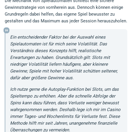
Die Mechanik von Spielautomaten schließt eine sichere
Gewinnstrategie von vornherein aus. Dennoch können einige
Grundregeln dabei helfen, das eigene Spiel bewusster zu
gestalten und das Maximum aus jeder Session herauszuholen.
Ein entscheidender Faktor bei der Auswahl eines
Spielautomaten ist für mich seine Volatilität. Das
Verständnis dieses Konzepts hilft, realistische
Erwartungen zu haben. Grundsätzlich gilt: Slots mit
niedriger Volatilität liefern häufigere, aber kleinere
Gewinne; Spiele mit hoher Volatilität schütten seltener,
dafür aber größere Gewinne aus.
Ich nutze gerne die Autoplay-Funktion bei Slots, um das
Spieltempo zu erhöhen. Aber die schnelle Abfolge der
Spins kann dazu führen, dass Verluste weniger bewusst
wahrgenommen werden. Deshalb lege ich mir im Casino
immer Tages- und Wochenlimits für Verluste fest. Diese
Methode hilft mir seit Jahren, unangenehme finanzielle
Überraschungen zu vermeiden.