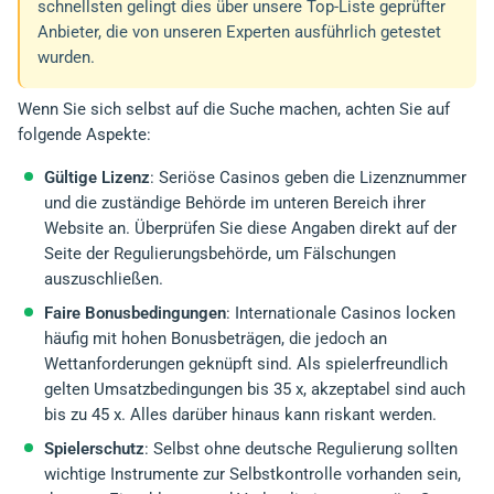
schnellsten gelingt dies über unsere Top-Liste geprüfter
Anbieter, die von unseren Experten ausführlich getestet
wurden.
Wenn Sie sich selbst auf die Suche machen, achten Sie auf
folgende Aspekte:
Gültige Lizenz
: Seriöse Casinos geben die Lizenznummer
und die zuständige Behörde im unteren Bereich ihrer
Website an. Überprüfen Sie diese Angaben direkt auf der
Seite der Regulierungsbehörde, um Fälschungen
auszuschließen.
Faire Bonusbedingungen
: Internationale Casinos locken
häufig mit hohen Bonusbeträgen, die jedoch an
Wettanforderungen geknüpft sind. Als spielerfreundlich
gelten Umsatzbedingungen bis 35 x, akzeptabel sind auch
bis zu 45 x. Alles darüber hinaus kann riskant werden.
Spielerschutz
: Selbst ohne deutsche Regulierung sollten
wichtige Instrumente zur Selbstkontrolle vorhanden sein,