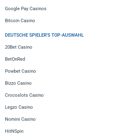
Google Pay Casinos
Bitcoin Casino
DEUTSCHE SPIELER’S TOP-AUSWAHL
20Bet Casino
BetOnRed
Powbet Casino
Bizzo Casino
Crocoslots Casino
Legzo Casino
Nomini Casino
HitNSpin