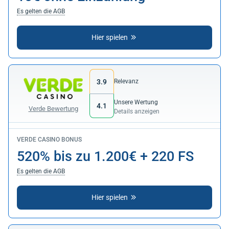
Es gelten die AGB
Hier spielen
3.9
Relevanz
Unsere Wertung
4.1
Verde Bewertung
Details anzeigen
VERDE CASINO BONUS
520% bis zu 1.200€ + 220 FS
Es gelten die AGB
Hier spielen