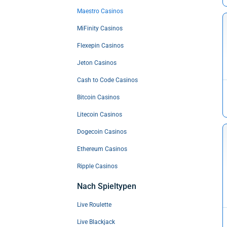
Maestro Casinos
MiFinity Casinos
Flexepin Casinos
Jeton Casinos
Cash to Code Casinos
Bitcoin Casinos
Litecoin Casinos
Dogecoin Casinos
Ethereum Casinos
Ripple Casinos
Nach Spieltypen
Live Roulette
Live Blackjack