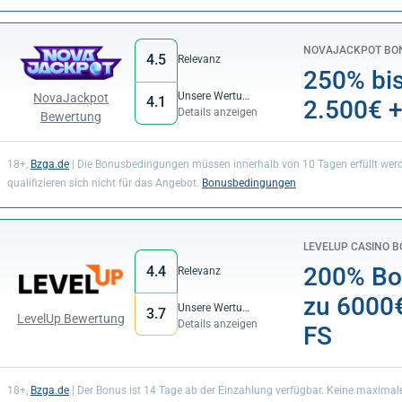
NOVAJACKPOT BO
4.5
Relevanz
250% bis
Unsere Wertung
NovaJackpot
4.1
2.500€ +
Details anzeigen
Bewertung
18+,
Bzga.de
| Die Bonusbedingungen müssen innerhalb von 10 Tagen erfüllt werde
qualifizieren sich nicht für das Angebot.
Bonusbedingungen
LEVELUP CASINO 
200% Bo
4.4
Relevanz
zu 6000
Unsere Wertung
3.7
LevelUp Bewertung
Details anzeigen
FS
18+,
Bzga.de
| Der Bonus ist 14 Tage ab der Einzahlung verfügbar. Keine maxima