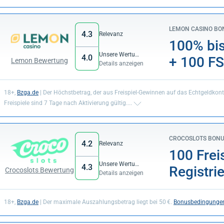
LEMON CASINO BO
4.3
Relevanz
100% bi
Unsere Wertung
4.0
+ 100 F
Lemon Bewertung
Details anzeigen
18+,
Bzga.de
| Der Höchstbetrag, der aus Freispiel-Gewinnen auf das Echtgeldkonto
Freispiele sind 7 Tage nach Aktivierung gültig.
...
CROCOSLOTS BON
4.2
Relevanz
100 Frei
Unsere Wertung
4.3
Registri
Crocoslots Bewertung
Details anzeigen
18+,
Bzga.de
| Der maximale Auszahlungsbetrag liegt bei 50 €.
Bonusbedingunge