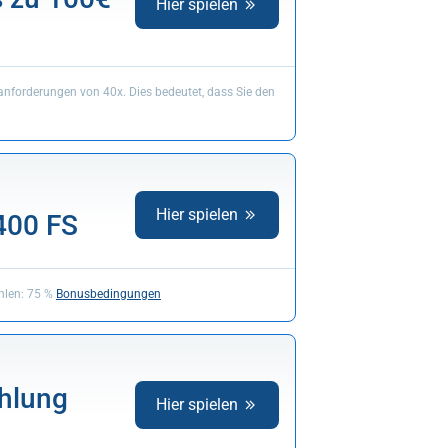
Hier spielen
S
anforderungen von 40x. Dies bedeutet, dass Sie den
Hier spielen
400 FS
ahlen: 75 %
Bonusbedingungen
hlung
Hier spielen