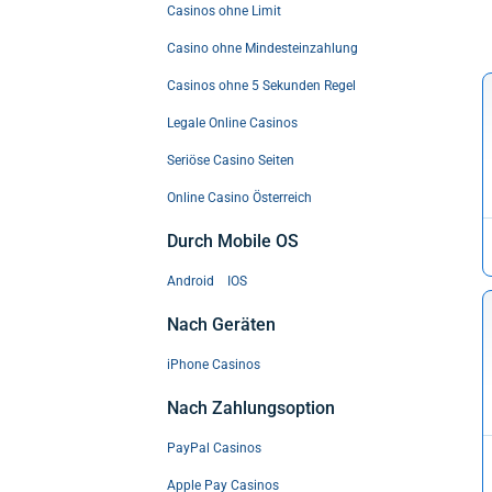
Casinos ohne Limit
Casino ohne Mindesteinzahlung
Casinos ohne 5 Sekunden Regel
Legale Online Casinos
Seriöse Casino Seiten
Online Casino Österreich
Durch Mobile OS
Android
IOS
Nach Geräten
iPhone Casinos
Nach Zahlungsoption
PayPal Casinos
Apple Pay Casinos