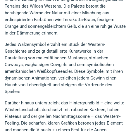
Terrains des Wilden Westens. Die Palette betont die
beruhigende Wärme der Natur mit einer Mischung aus
erdinspirierten Farbtönen wie Terrakotta-Braun, feurigem
Orange und sonnengebleichtem Gelb, die an eine ruhige Wüste
in der Dämmerung erinnern.
Jedes Walzensymbol erzählt ein Stück der Western-
Geschichte und zeigt detaillierte Kunstwerke in der
Darstellung von majestätischen Mustangs, stoischen
Cowboys, waghalsigen Cowgirls und dem symbolischen
amerikanischen Weißkopfseeadler. Diese Symbole, mit ihren
dynamischen Animationen, verleihen jedem Gewinn einen
Hauch von Lebendigkeit und steigern die Vorfreude des
Spielers.
Darüber hinaus unterstreicht das Hintergrundbild – eine weite
Wüstenlandschaft, durchsetzt mit robusten Kakteen, hohen
Plateaus und der grellen Nachmittagssonne – das Western-
Feeling. Die scharfen, klaren Grafiken betonen jedes Element
und machen die Visuals zu einem Fest für die Augen.