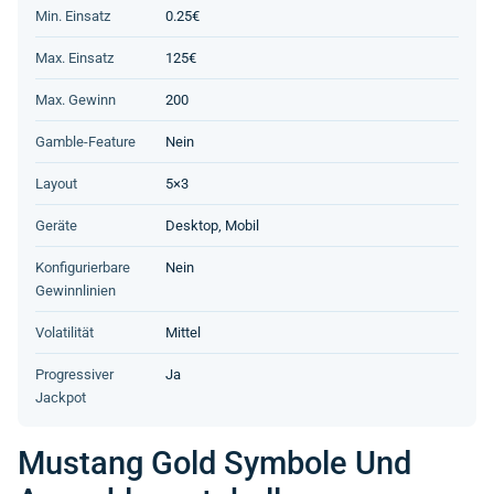
Min. Einsatz
0.25€
Max. Einsatz
125€
Max. Gewinn
200
Gamble-Feature
Nein
Layout
5×3
Geräte
Desktop, Mobil
Konfigurierbare
Nein
Gewinnlinien
Volatilität
Mittel
Progressiver
Ja
Jackpot
Mustang Gold Symbole Und