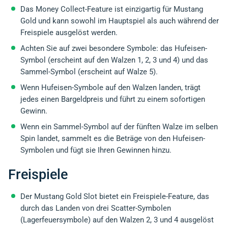
Das Money Collect-Feature ist einzigartig für Mustang
Gold und kann sowohl im Hauptspiel als auch während der
Freispiele ausgelöst werden.
Achten Sie auf zwei besondere Symbole: das Hufeisen-
Symbol (erscheint auf den Walzen 1, 2, 3 und 4) und das
Sammel-Symbol (erscheint auf Walze 5).
Wenn Hufeisen-Symbole auf den Walzen landen, trägt
jedes einen Bargeldpreis und führt zu einem sofortigen
Gewinn.
Wenn ein Sammel-Symbol auf der fünften Walze im selben
Spin landet, sammelt es die Beträge von den Hufeisen-
Symbolen und fügt sie Ihren Gewinnen hinzu.
Freispiele
Der Mustang Gold Slot bietet ein Freispiele-Feature, das
durch das Landen von drei Scatter-Symbolen
(Lagerfeuersymbole) auf den Walzen 2, 3 und 4 ausgelöst