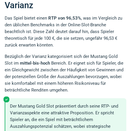
Varianz
Das Spiel bietet einen
RTP von 96,53%
, was im Vergleich zu
den üblichen Benchmarks in der Online-Slot-Branche
beachtlich ist. Diese Zahl deutet darauf hin, dass Spieler
theoretisch für jede 100 €, die sie setzen, ungefähr 96,53 €
zurück erwarten könnten.
Bezüglich der Varianz kategorisiert sich der Mustang Gold
Slot im
mittel-bis-hoch
Bereich. Er eignet sich für Spieler, die
ein Gleichgewicht zwischen der Häufigkeit von Gewinnen und
der potenziellen Größe der Auszahlungen bevorzugen, wobei
sie komfortabel mit einem höheren Risikoniveau für
beträchtliche Renditen umgehen.
Der Mustang Gold Slot präsentiert durch seine RTP- und
Varianzaspekte eine attraktive Proposition. Er spricht
Spieler an, die ein Spiel mit beträchtlichem
Auszahlungspotenzial schätzen, wobei strategische