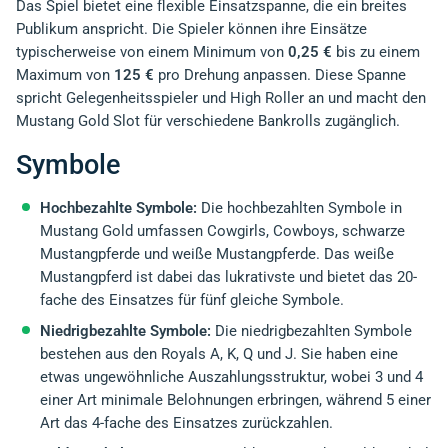
Das Spiel bietet eine flexible Einsatzspanne, die ein breites
Publikum anspricht. Die Spieler können ihre Einsätze
typischerweise von einem Minimum von
0,25 €
bis zu einem
Maximum von
125 €
pro Drehung anpassen. Diese Spanne
spricht Gelegenheitsspieler und High Roller an und macht den
Mustang Gold Slot für verschiedene Bankrolls zugänglich.
Symbole
Hochbezahlte Symbole:
Die hochbezahlten Symbole in
Mustang Gold umfassen Cowgirls, Cowboys, schwarze
Mustangpferde und weiße Mustangpferde. Das weiße
Mustangpferd ist dabei das lukrativste und bietet das 20-
fache des Einsatzes für fünf gleiche Symbole.
Niedrigbezahlte Symbole:
Die niedrigbezahlten Symbole
bestehen aus den Royals A, K, Q und J. Sie haben eine
etwas ungewöhnliche Auszahlungsstruktur, wobei 3 und 4
einer Art minimale Belohnungen erbringen, während 5 einer
Art das 4-fache des Einsatzes zurückzahlen.