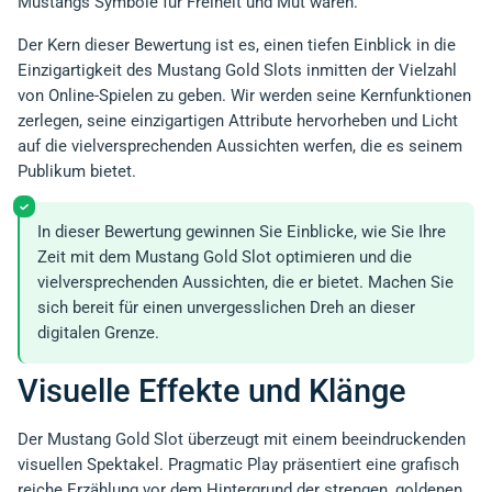
Mustangs Symbole für Freiheit und Mut waren.
Der Kern dieser Bewertung ist es, einen tiefen Einblick in die
Einzigartigkeit des Mustang Gold Slots inmitten der Vielzahl
von Online-Spielen zu geben. Wir werden seine Kernfunktionen
zerlegen, seine einzigartigen Attribute hervorheben und Licht
auf die vielversprechenden Aussichten werfen, die es seinem
Publikum bietet.
In dieser Bewertung gewinnen Sie Einblicke, wie Sie Ihre
Zeit mit dem Mustang Gold Slot optimieren und die
vielversprechenden Aussichten, die er bietet. Machen Sie
sich bereit für einen unvergesslichen Dreh an dieser
digitalen Grenze.
Visuelle Effekte und Klänge
Der Mustang Gold Slot überzeugt mit einem beeindruckenden
visuellen Spektakel. Pragmatic Play präsentiert eine grafisch
reiche Erzählung vor dem Hintergrund der strengen, goldenen