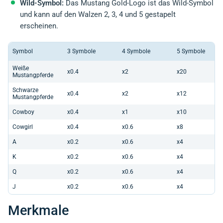
Wild-Symbol:
Das Mustang Gold-Logo ist das Wild-Symbol
und kann auf den Walzen 2, 3, 4 und 5 gestapelt
erscheinen.
Symbol
3 Symbole
4 Symbole
5 Symbole
Weiße
x0.4
x2
x20
Mustangpferde
Schwarze
x0.4
x2
x12
Mustangpferde
Cowboy
x0.4
x1
x10
Cowgirl
x0.4
x0.6
x8
A
x0.2
x0.6
x4
K
x0.2
x0.6
x4
Q
x0.2
x0.6
x4
J
x0.2
x0.6
x4
Merkmale