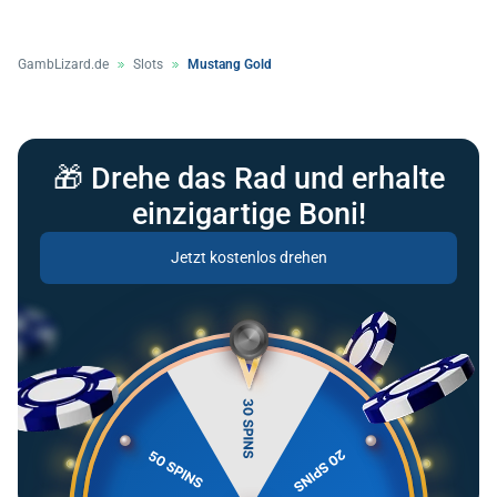
GambLizard.de
Slots
Mustang Gold
🎁 Drehe das Rad und erhalte
einzigartige Boni!
Jetzt kostenlos drehen