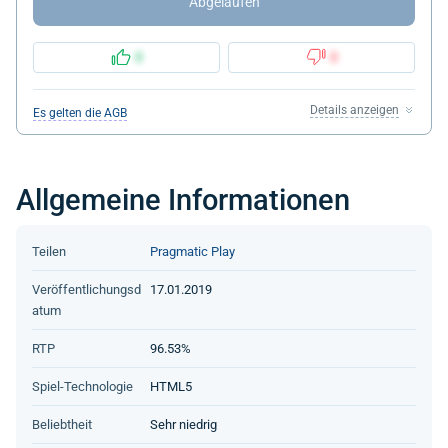
Abgelaufen
0
0
Details anzeigen
Es gelten die AGB
Allgemeine Informationen
Teilen
Pragmatic Play
Veröffentlichungsd
17.01.2019
atum
RTP
96.53%
Spiel-Technologie
HTML5
Beliebtheit
Sehr niedrig