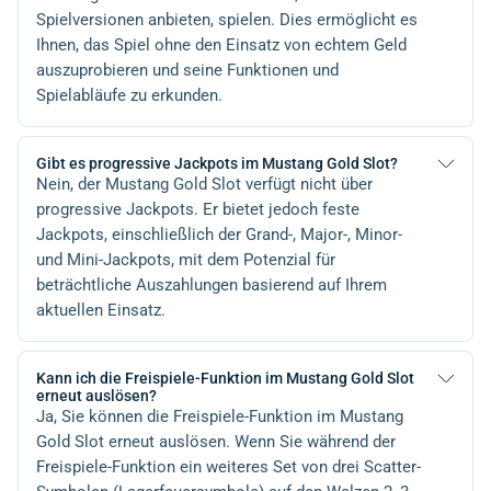
Spielversionen anbieten, spielen. Dies ermöglicht es
Ihnen, das Spiel ohne den Einsatz von echtem Geld
auszuprobieren und seine Funktionen und
Spielabläufe zu erkunden.
Gibt es progressive Jackpots im Mustang Gold Slot?
Nein, der Mustang Gold Slot verfügt nicht über
progressive Jackpots. Er bietet jedoch feste
Jackpots, einschließlich der Grand-, Major-, Minor-
und Mini-Jackpots, mit dem Potenzial für
beträchtliche Auszahlungen basierend auf Ihrem
aktuellen Einsatz.
Kann ich die Freispiele-Funktion im Mustang Gold Slot
erneut auslösen?
Ja, Sie können die Freispiele-Funktion im Mustang
Gold Slot erneut auslösen. Wenn Sie während der
Freispiele-Funktion ein weiteres Set von drei Scatter-