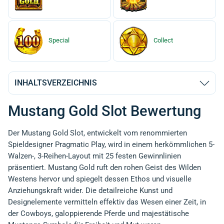
Special
Collect
INHALTSVERZEICHNIS
Mustang Gold Slot Bewertung
Der Mustang Gold Slot, entwickelt vom renommierten
Spieldesigner Pragmatic Play, wird in einem herkömmlichen 5-
Walzen-, 3-Reihen-Layout mit 25 festen Gewinnlinien
präsentiert. Mustang Gold ruft den rohen Geist des Wilden
Westens hervor und spiegelt dessen Ethos und visuelle
Anziehungskraft wider. Die detailreiche Kunst und
Designelemente vermitteln effektiv das Wesen einer Zeit, in
der Cowboys, galoppierende Pferde und majestätische