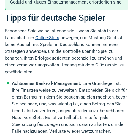
Geduld und kluges Einsatzmanagement erforderlich sind.
Tipps für deutsche Spieler
Besonnene Spielweise ist essenziell, wenn Sie sich in der
Landschaft der
Online-Slots
bewegen, und Mustang Gold ist
keine Ausnahme. Spieler in Deutschland können mehrere
Strategien anwenden, um die Kontrolle über ihr Spiel zu
behalten, ihren Erfolgsquotienten potenziell zu erhöhen und
einen verantwortungsvollen Umgang mit dem Glücksspiel zu
gewährleisten.
Achtsames Bankroll-Management:
Eine Grundregel ist,
Ihre Finanzen weise zu verwalten. Entscheiden Sie sich für
einen Betrag, mit dem Sie bequem spielen möchten, bevor
Sie beginnen, und, was wichtig ist, einen Betrag, den Sie
bereit sind zu verlieren, angesichts der unvorhersehbaren
Natur von Slots. Es ist vorteilhaft, Limits für jede
Spielsitzung festzulegen und sich daran zu halten, um der
Falle nachzujagen, Verluste wieder wettzumachen.