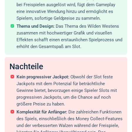
bei Freispielen ausgelöst wird, fügt dem Gameplay
eine innovative Wendung hinzu und ermöglicht es
Spielern, sofortige Geldpreise zu sammeln.
Thema und Design:
Das Thema des Wilden Westens
zusammen mit hochwertiger Grafik und visuellen
Effekten schafft einen erstaunlichen Spielprozess und
erhöht den Gesamtspaß am Slot.
Nachteile
Kein progressiver Jackpot:
Obwohl der Slot feste
Jackpots mit dem Potenzial für beträchtliche
Gewinne bietet, bevorzugen einige Spieler Slots mit
progressiven Jackpots, um die Chance auf noch
größere Preise zu haben.
Komplexität für Anfänger:
Die zahlreichen Funktionen
des Spiels, einschließlich des Money Collect-Features
und der verbesserten Walzen während der Freispiele,