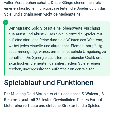
voller Versprechen schafft. Diese Klänge dienen mehr als
einer erstaunlichen Funktion; sie leiten die Spieler durch das
Spiel und signalisieren wichtige Meilensteine.
Der Mustang Gold Slot ist eine lobenswerte Mischung
aus Kunst und Akustik. Das Spiel nimmt die Spieler mit
auf eine sinnliche Reise durch die Wüsten des Westens,
wobei jedes visuelle und akustische Element sorgfältig
zusammengefügt wurde, um eine fesselnde Umgebung zu
schaffen. Die Synergie aus atemberaubender Grafik und
akustischen Elementen garantiert jedem Spieler einen
reichen, unvergesslichen Aufenthalt an den Walzen.
Spielablauf und Funktionen
Der Mustang Gold Slot bietet ein klassisches
5-Walzen-, 3-
Reihen-Layout mit 25 festen Gewinnlinien
. Dieses Format
bietet eine vertraute und einfache Struktur für die Spieler.