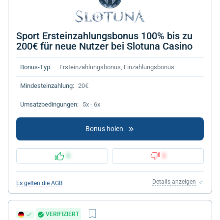
Sport Ersteinzahlungsbonus 100% bis zu
200€ für neue Nutzer bei Slotuna Casino
Bonus-Typ:
Ersteinzahlungsbonus, Einzahlungsbonus
Mindesteinzahlung:
20€
Umsatzbedingungen:
5x - 6x
Bonus holen
3
3
Details anzeigen
Es gelten die AGB
VERIFIZIERT