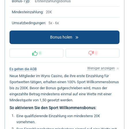
Bonus-Typ:
Ersteinzahlungsbonus
Mindesteinzahlung:
20€
Umsatzbedingungen:
5x - 6x
Bonus holen
4
2
Weniger anzeigen
Es gelten die AGB
Neue Mitglieder im Wyns Casino, die ihre erste Einzahlung für
Sportwetten tätigen, erhalten einen 100% Sport Willkommensbonus
bis zu 200€. Bevor der Bonus gutgeschrieben wird, muss der
eingezahlte Betrag mindestens einmal auf eine Wette mit einer
Mindestquote von 1,50 gesetzt werden.
So aktivieren Sie den Sport Willkommensbonus:
Eine qualifizierende Einzahlung von mindestens 20€
vornehmen.