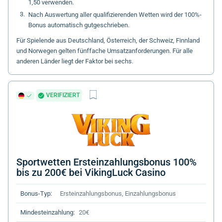
1,50 verwenden.
Nach Auswertung aller qualifizierenden Wetten wird der 100%-
Bonus automatisch gutgeschrieben.
Für Spielende aus Deutschland, Österreich, der Schweiz, Finnland
und Norwegen gelten fünffache Umsatzanforderungen. Für alle
anderen Länder liegt der Faktor bei sechs.
VERIFIZIERT
Sportwetten Ersteinzahlungsbonus 100%
bis zu 200€ bei VikingLuck Casino
Bonus-Typ:
Ersteinzahlungsbonus, Einzahlungsbonus
Mindesteinzahlung:
20€