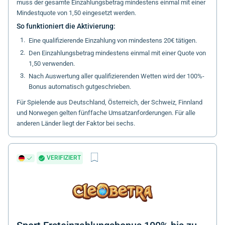
muss der gesamte Einzahlungsbetrag mindestens einmal mit einer
Mindestquote von 1,50 eingesetzt werden.
So funktioniert die Aktivierung:
Eine qualifizierende Einzahlung von mindestens 20€ tätigen.
Den Einzahlungsbetrag mindestens einmal mit einer Quote von
1,50 verwenden.
Nach Auswertung aller qualifizierenden Wetten wird der 100%-
Bonus automatisch gutgeschrieben.
Für Spielende aus Deutschland, Österreich, der Schweiz, Finnland
und Norwegen gelten fünffache Umsatzanforderungen. Für alle
anderen Länder liegt der Faktor bei sechs.
VERIFIZIERT