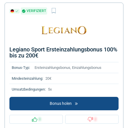
VERIFIZIERT
Legiano Sport Ersteinzahlungsbonus 100%
bis zu 200€
Bonus-Typ:
Ersteinzahlungsbonus, Einzahlungsbonus
Mindesteinzahlung:
20€
Umsatzbedingungen:
5x
Bonus holen
3
2