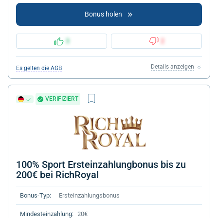
Bonus holen
3
2
Details anzeigen
Es gelten die AGB
VERIFIZIERT
100% Sport Ersteinzahlungbonus bis zu
200€ bei RichRoyal
Bonus-Typ:
Ersteinzahlungsbonus
Mindesteinzahlung:
20€