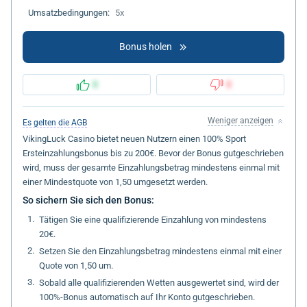
Umsatzbedingungen:
5x
Bonus holen
0
0
Weniger anzeigen
Es gelten die AGB
VikingLuck Casino bietet neuen Nutzern einen 100% Sport
Ersteinzahlungsbonus bis zu 200€. Bevor der Bonus gutgeschrieben
wird, muss der gesamte Einzahlungsbetrag mindestens einmal mit
einer Mindestquote von 1,50 umgesetzt werden.
So sichern Sie sich den Bonus:
Tätigen Sie eine qualifizierende Einzahlung von mindestens
20€.
Setzen Sie den Einzahlungsbetrag mindestens einmal mit einer
Quote von 1,50 um.
Sobald alle qualifizierenden Wetten ausgewertet sind, wird der
100%-Bonus automatisch auf Ihr Konto gutgeschrieben.