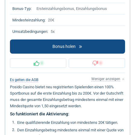
Bonus-Typ:
Ersteinzahlungsbonus, Einzahlungsbonus
Mindesteinzahlung:
20€
Umsatzbedingungen:
5x
Bonus holen
0
0
Weniger anzeigen
Es gelten die AGB
Posido Casino bietet neu registrierten Spielenden einen 100%
Sportbonus auf die erste Einzahlung bis zu 200€. Vor der Gutschrift
muss der gesamte Einzahlungsbetrag mindestens einmal mit einer
Mindestquote von 1,50 eingesetzt werden.
So funktioniert die Aktivierung:
Eine qualifizierende Einzahlung von mindestens 20€ tätigen.
Den Einzahlungsbetrag mindestens einmal mit einer Quote von