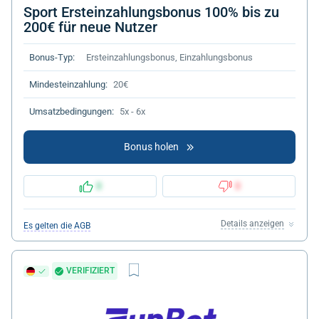
Sport Ersteinzahlungsbonus 100% bis zu
200€ für neue Nutzer
Bonus-Typ:
Ersteinzahlungsbonus, Einzahlungsbonus
Mindesteinzahlung:
20€
Umsatzbedingungen:
5x - 6x
Bonus holen
0
0
Details anzeigen
Es gelten die AGB
VERIFIZIERT