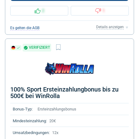
2
1
Details anzeigen
Es gelten die AGB
VERIFIZIERT
100% Sport Ersteinzahlungbonus bis zu
500€ bei WinRolla
Bonus-Typ:
Ersteinzahlungsbonus
Mindesteinzahlung:
20€
Umsatzbedingungen:
12x