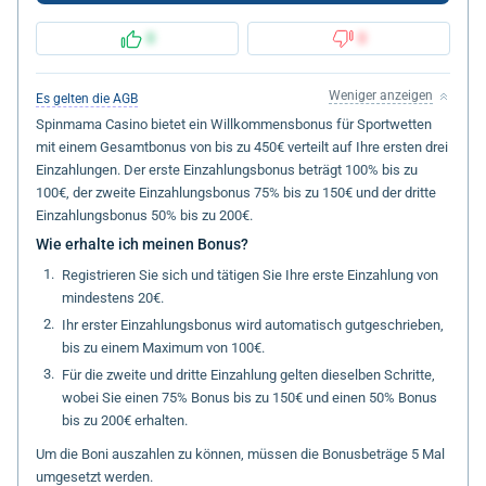
0
0
Weniger anzeigen
Es gelten die AGB
Spinmama Casino bietet ein Willkommensbonus für Sportwetten
mit einem Gesamtbonus von bis zu 450€ verteilt auf Ihre ersten drei
Einzahlungen. Der erste Einzahlungsbonus beträgt 100% bis zu
100€, der zweite Einzahlungsbonus 75% bis zu 150€ und der dritte
Einzahlungsbonus 50% bis zu 200€.
Wie erhalte ich meinen Bonus?
Registrieren Sie sich und tätigen Sie Ihre erste Einzahlung von
mindestens 20€.
Ihr erster Einzahlungsbonus wird automatisch gutgeschrieben,
bis zu einem Maximum von 100€.
Für die zweite und dritte Einzahlung gelten dieselben Schritte,
wobei Sie einen 75% Bonus bis zu 150€ und einen 50% Bonus
bis zu 200€ erhalten.
Um die Boni auszahlen zu können, müssen die Bonusbeträge 5 Mal
umgesetzt werden.