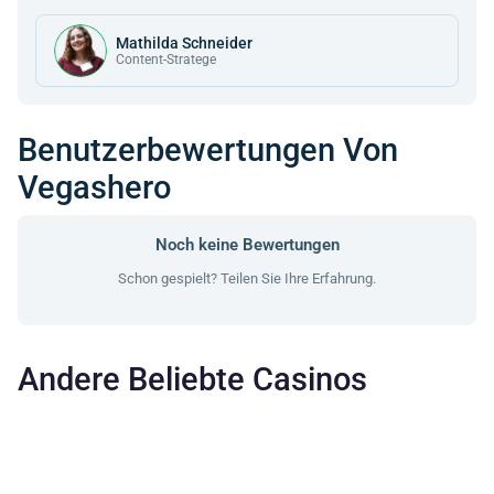
Mathilda Schneider
Content-Stratege
Benutzerbewertungen Von
Vegashero
Noch keine Bewertungen
Schon gespielt? Teilen Sie Ihre Erfahrung.
Andere Beliebte Casinos