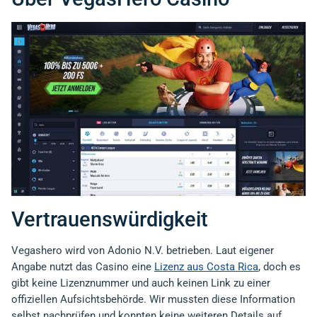
Vertrauenswürdigkeit
Vegashero wird von Adonio N.V. betrieben. Laut eigener
Angabe nutzt das Casino eine
Lizenz aus Costa Rica
, doch es
gibt keine Lizenznummer und auch keinen Link zu einer
offiziellen Aufsichtsbehörde. Wir mussten diese Information
selbst nachprüfen und konnten keine weiteren Details auf