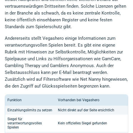
vertrauenswürdigen Drittseiten finden. Solche Lizenzen gelten
in der Branche als schwach, da es keine zentrale Kontrolle,
keine öffentlich einsehbaren Register und keine festen
Standards zum Spielerschutz gibt.
Andererseits stellt Vegashero einige Informationen zum
verantwortungsvollen Spielen bereit. Es gibt eine eigene
Rubrik mit Hinweisen zur Selbstkontrolle, Möglichkeiten zur
Spielpause und Links zu Hilfsorganisationen wie GamCare,
Gambling Therapy und Gamblers Anonymous. Auch der
Selbstausschluss kann per E-Mail beantragt werden.
Zusätzlich wird auf Filtersoftware wie Net Nanny hingewiesen,
die den Zugriff auf Glücksspielseiten begrenzen kann.
Funktion
Vorhanden bei Vegashero
Einzahlungslimits zu setzen
Nicht direkt auf der Seite ersichtlich
Siegel für
verantwortungsvolles
Kein offizielles Siegel gefunden
Spielen