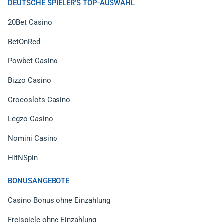
DEUTSCHE SPIELER’S TOP-AUSWAHL
20Bet Casino
BetOnRed
Powbet Casino
Bizzo Casino
Crocoslots Casino
Legzo Casino
Nomini Casino
HitNSpin
BONUSANGEBOTE
Casino Bonus ohne Einzahlung
Freispiele ohne Einzahlung