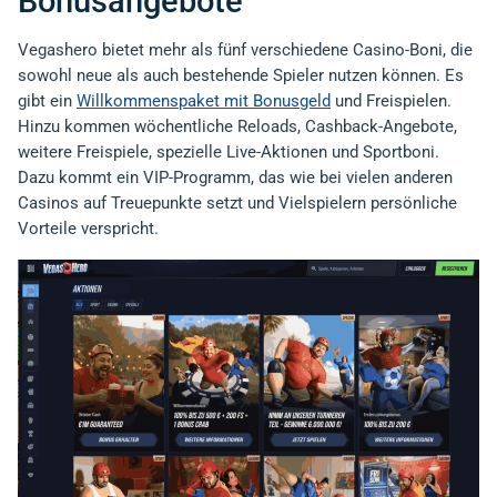
Bonusangebote
Vegashero bietet mehr als fünf verschiedene Casino-Boni, die
sowohl neue als auch bestehende Spieler nutzen können. Es
gibt ein
Willkommenspaket mit Bonusgeld
und Freispielen.
Hinzu kommen wöchentliche Reloads, Cashback-Angebote,
weitere Freispiele, spezielle Live-Aktionen und Sportboni.
Dazu kommt ein VIP-Programm, das wie bei vielen anderen
Casinos auf Treuepunkte setzt und Vielspielern persönliche
Vorteile verspricht.