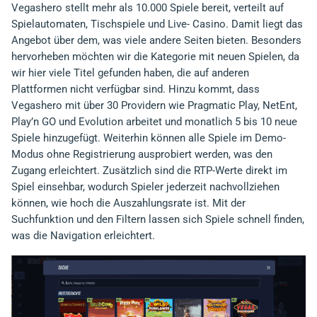
Vegashero stellt mehr als 10.000 Spiele bereit, verteilt auf
Spielautomaten, Tischspiele und Live- Casino. Damit liegt das
Angebot über dem, was viele andere Seiten bieten. Besonders
hervorheben möchten wir die Kategorie mit neuen Spielen, da
wir hier viele Titel gefunden haben, die auf anderen
Plattformen nicht verfügbar sind. Hinzu kommt, dass
Vegashero mit über 30 Providern wie Pragmatic Play, NetEnt,
Play’n GO und Evolution arbeitet und monatlich 5 bis 10 neue
Spiele hinzugefügt. Weiterhin können alle Spiele im Demo-
Modus ohne Registrierung ausprobiert werden, was den
Zugang erleichtert. Zusätzlich sind die RTP-Werte direkt im
Spiel einsehbar, wodurch Spieler jederzeit nachvollziehen
können, wie hoch die Auszahlungsrate ist. Mit der
Suchfunktion und den Filtern lassen sich Spiele schnell finden,
was die Navigation erleichtert.