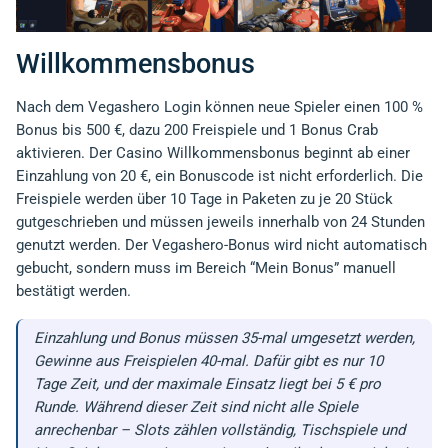
Willkommensbonus
Nach dem Vegashero Login können neue Spieler einen 100 %
Bonus bis 500 €, dazu 200 Freispiele und 1 Bonus Crab
aktivieren. Der Casino Willkommensbonus beginnt ab einer
Einzahlung von 20 €, ein Bonuscode ist nicht erforderlich. Die
Freispiele werden über 10 Tage in Paketen zu je 20 Stück
gutgeschrieben und müssen jeweils innerhalb von 24 Stunden
genutzt werden. Der Vegashero-Bonus wird nicht automatisch
gebucht, sondern muss im Bereich “Mein Bonus” manuell
bestätigt werden.
Einzahlung und Bonus müssen 35-mal umgesetzt werden,
Gewinne aus Freispielen 40-mal. Dafür gibt es nur 10
Tage Zeit, und der maximale Einsatz liegt bei 5 € pro
Runde. Während dieser Zeit sind nicht alle Spiele
anrechenbar – Slots zählen vollständig, Tischspiele und