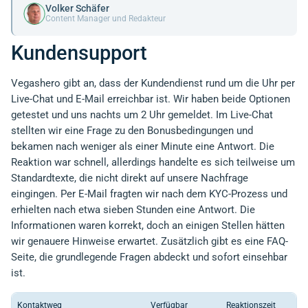
Volker Schäfer
Content Manager und Redakteur
Kundensupport
Vegashero gibt an, dass der Kundendienst rund um die Uhr per
Live-Chat und E-Mail erreichbar ist. Wir haben beide Optionen
getestet und uns nachts um 2 Uhr gemeldet. Im Live-Chat
stellten wir eine Frage zu den Bonusbedingungen und
bekamen nach weniger als einer Minute eine Antwort. Die
Reaktion war schnell, allerdings handelte es sich teilweise um
Standardtexte, die nicht direkt auf unsere Nachfrage
eingingen. Per E-Mail fragten wir nach dem KYC-Prozess und
erhielten nach etwa sieben Stunden eine Antwort. Die
Informationen waren korrekt, doch an einigen Stellen hätten
wir genauere Hinweise erwartet. Zusätzlich gibt es eine FAQ-
Seite, die grundlegende Fragen abdeckt und sofort einsehbar
ist.
Kontaktweg
Verfügbar
Reaktionszeit