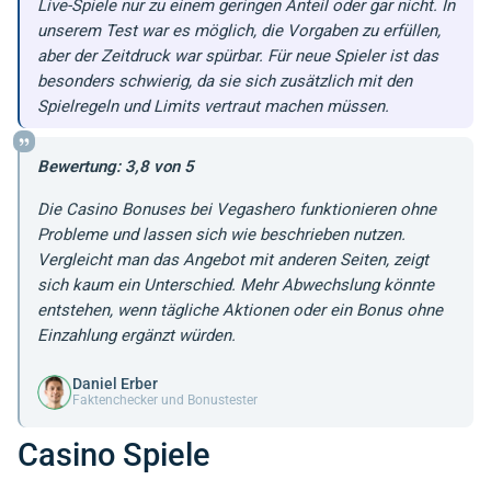
Live-Spiele nur zu einem geringen Anteil oder gar nicht. In
unserem Test war es möglich, die Vorgaben zu erfüllen,
aber der Zeitdruck war spürbar. Für neue Spieler ist das
besonders schwierig, da sie sich zusätzlich mit den
Spielregeln und Limits vertraut machen müssen.
Bewertung: 3,8 von 5
Die Casino Bonuses bei Vegashero funktionieren ohne
Probleme und lassen sich wie beschrieben nutzen.
Vergleicht man das Angebot mit anderen Seiten, zeigt
sich kaum ein Unterschied. Mehr Abwechslung könnte
entstehen, wenn tägliche Aktionen oder ein Bonus ohne
Einzahlung ergänzt würden.
Daniel Erber
Faktenchecker und Bonustester
Casino Spiele