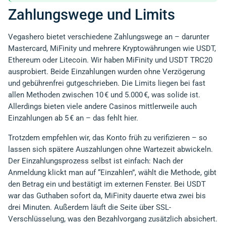
Zahlungswege und Limits
Vegashero bietet verschiedene Zahlungswege an – darunter
Mastercard, MiFinity und mehrere Kryptowährungen wie USDT,
Ethereum oder Litecoin. Wir haben MiFinity und USDT TRC20
ausprobiert. Beide Einzahlungen wurden ohne Verzögerung
und gebührenfrei gutgeschrieben. Die Limits liegen bei fast
allen Methoden zwischen 10 € und 5.000 €, was solide ist.
Allerdings bieten viele andere Casinos mittlerweile auch
Einzahlungen ab 5 € an – das fehlt hier.
Trotzdem empfehlen wir, das Konto früh zu verifizieren – so
lassen sich spätere Auszahlungen ohne Wartezeit abwickeln.
Der Einzahlungsprozess selbst ist einfach: Nach der
Anmeldung klickt man auf “Einzahlen”, wählt die Methode, gibt
den Betrag ein und bestätigt im externen Fenster. Bei USDT
war das Guthaben sofort da, MiFinity dauerte etwa zwei bis
drei Minuten. Außerdem läuft die Seite über SSL-
Verschlüsselung, was den Bezahlvorgang zusätzlich absichert.