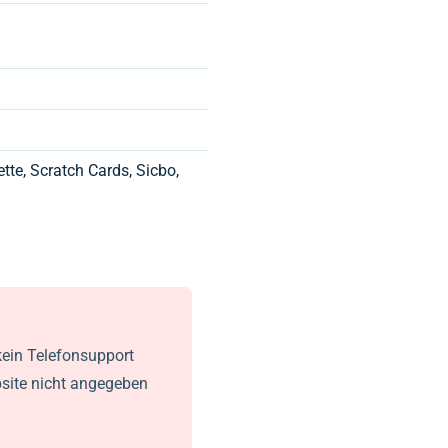
tte, Scratch Cards, Sicbo,
kein Telefonsupport
site nicht angegeben