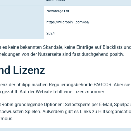
Information
Novaforge Ltd
https://wildrobin1.com/de/
2024
es keine bekannten Skandale, keine Einträge auf Blacklists und
meldungen von der Nutzerseite sind fast durchgehend positiv.
und Lizenz
izenz der philippinischen Regulierungsbehörde PAGCOR. Aber sie 
 gezählt. Auf der Website fehlt eine Lizenznummer.
dRobin grundlegende Optionen: Selbstsperre per E-Mail, Spielpau
bewussten Spielen. Außerdem gibt es Links zu Hilfsorganisat
ymous.