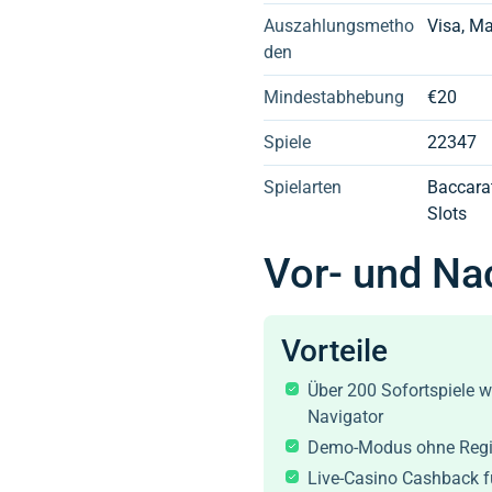
Auszahlungsmetho
Visa, Ma
den
Mindestabhebung
€20
Spiele
22347
Spielarten
Baccarat
Slots
Vor- und Na
Vorteile
Über 200 Sofortspiele w
Navigator
Demo-Modus ohne Regis
Live-Casino Cashback fü