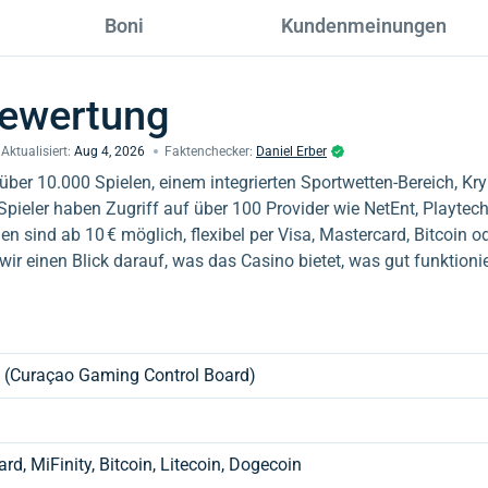
Boni
Kundenmeinungen
Bewertung
Aktualisiert:
Aug 4, 2026
Faktenchecker:
Daniel Erber
 über 10.000 Spielen, einem integrierten Sportwetten-Bereich, K
pieler haben Zugriff auf über 100 Provider wie NetEnt, Playtec
 sind ab 10 € möglich, flexibel per Visa, Mastercard, Bitcoin ode
ir einen Blick darauf, was das Casino bietet, was gut funktion
 (Curaçao Gaming Control Board)
rd, MiFinity, Bitcoin, Litecoin, Dogecoin