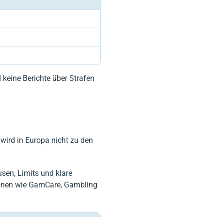
 keine Berichte über Strafen
wird in Europa nicht zu den
sen, Limits und klare
ionen wie GamCare, Gambling