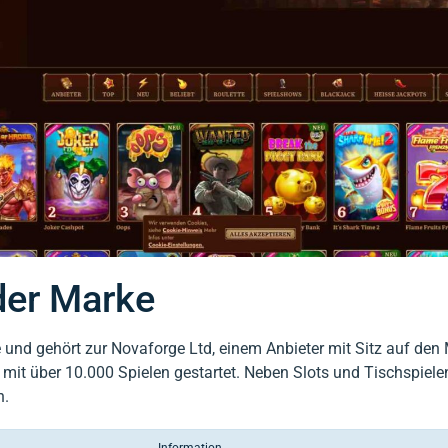
der Marke
e und gehört zur Novaforge Ltd, einem Anbieter mit Sitz auf de
ie mit über 10.000 Spielen gestartet. Neben Slots und Tischspiel
n.