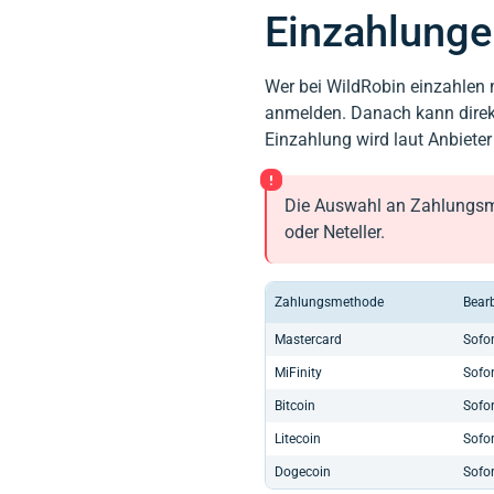
Einzahlung
Wer bei WildRobin einzahlen 
anmelden. Danach kann direk
Einzahlung wird laut Anbieter
Die Auswahl an Zahlungsmet
oder Neteller.
Zahlungsmethode
Bear
Mastercard
Sofor
MiFinity
Sofor
Bitcoin
Sofor
Litecoin
Sofor
Dogecoin
Sofor