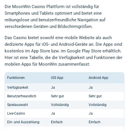
Die MoonWin Casino Plattform ist vollständig für
Smartphones und Tablets optimiert und bietet eine
reibungslose und benutzerfreundliche Navigation auf
verschiedenen Geräten und Bildschirmgrößen.
Das Casino bietet sowohl eine mobile Website als auch
dedizierte Apps für iOS- und Android-Geräte an. Die Apps sind
kostenlos im App Store bzw. im Google Play Store erhältlich.
Hier ist eine Tabelle, die die Verfügbarkeit und Funktionen der
mobilen Apps für MoonWin zusammenfasst:
Funktionen
iOS App
Android App
Verfügbarkeit
Ja
Ja
Benutzerfreundlich
Sehr gut
Sehr gut
Spielauswahl
Vollständig
Vollständig
Live-Casino
Ja
Ja
Ein- und Auszahlung
Einfach
Einfach