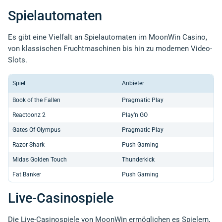
Spielautomaten
Es gibt eine Vielfalt an Spielautomaten im MoonWin Casino,
von klassischen Fruchtmaschinen bis hin zu modernen Video-
Slots.
Spiel
Anbieter
Book of the Fallen
Pragmatic Play
Reactoonz 2
Play’n GO
Gates Of Olympus
Pragmatic Play
Razor Shark
Push Gaming
Midas Golden Touch
Thunderkick
Fat Banker
Push Gaming
Live-Casinospiele
Die Live-Casinospiele von MoonWin ermöglichen es Spielern,