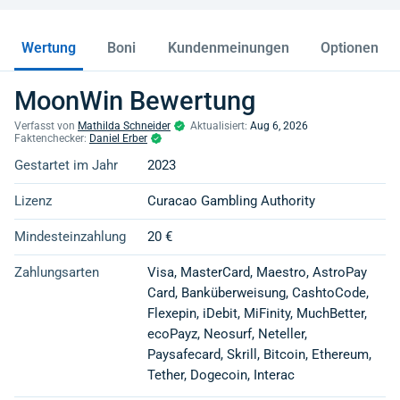
Wertung
Boni
Kundenmeinungen
Optionen
MoonWin Bewertung
Verfasst von
Mathilda Schneider
Aktualisiert:
Aug 6, 2026
Faktenchecker:
Daniel Erber
Gestartet im Jahr
2023
Lizenz
Curacao Gambling Authority
Mindesteinzahlung
20 €
Zahlungsarten
Visa, MasterCard, Maestro, AstroPay
Card, Banküberweisung, CashtoCode,
Flexepin, iDebit, MiFinity, MuchBetter,
ecoPayz, Neosurf, Neteller,
Paysafecard, Skrill, Bitcoin, Ethereum,
Tether, Dogecoin, Interac