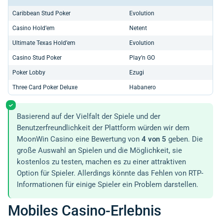
Caribbean Stud Poker
Evolution
Casino Hold’em
Netent
Ultimate Texas Hold’em
Evolution
Casino Stud Poker
Play’n GO
Poker Lobby
Ezugi
Three Card Poker Deluxe
Habanero
Basierend auf der Vielfalt der Spiele und der
Benutzerfreundlichkeit der Plattform würden wir dem
MoonWin Casino eine Bewertung von
4 von 5
geben. Die
große Auswahl an Spielen und die Möglichkeit, sie
kostenlos zu testen, machen es zu einer attraktiven
Option für Spieler. Allerdings könnte das Fehlen von RTP-
Informationen für einige Spieler ein Problem darstellen.
Mobiles Casino-Erlebnis