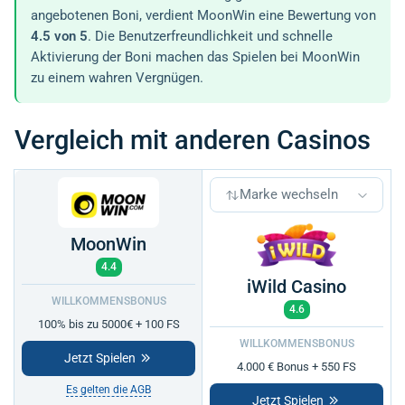
angebotenen Boni, verdient MoonWin eine Bewertung von
4.5 von 5
. Die Benutzerfreundlichkeit und schnelle
Aktivierung der Boni machen das Spielen bei MoonWin
zu einem wahren Vergnügen.
Vergleich mit anderen Casinos
Marke wechseln
MoonWin
4.4
iWild Casino
WILLKOMMENSBONUS
4.6
100% bis zu 5000€ + 100 FS
WILLKOMMENSBONUS
Jetzt Spielen
4.000 € Bonus + 550 FS
Es gelten die AGB
Jetzt Spielen