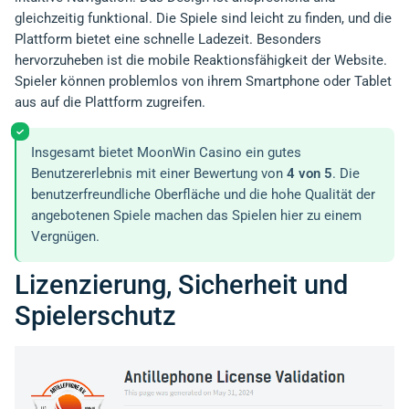
gleichzeitig funktional. Die Spiele sind leicht zu finden, und die
Plattform bietet eine schnelle Ladezeit. Besonders
hervorzuheben ist die mobile Reaktionsfähigkeit der Website.
Spieler können problemlos von ihrem Smartphone oder Tablet
aus auf die Plattform zugreifen.
Insgesamt bietet MoonWin Casino ein gutes
Benutzererlebnis mit einer Bewertung von
4 von 5
. Die
benutzerfreundliche Oberfläche und die hohe Qualität der
angebotenen Spiele machen das Spielen hier zu einem
Vergnügen.
Lizenzierung, Sicherheit und
Spielerschutz