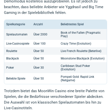
Demomodus kostenlos auszuprobieren. Es ist jedoch zu
beachten, dass beliebte Anbieter wie Yggdrasil und Big Time
Gaming in der Spielebibliothek fehlen.
Spielkategorie
Anzahl
Beliebtestes Spiel
Book of the Fallen (Pragmatic
Spielautomaten
Über 2000
Play)
Live-Casinospiele
Über 100
Crazy Time (Evolution)
Roulette
Über 50
Live French Roulette (Beterlive)
Blackjack
Über 50
Moonstone Blackjack (Evolution)
Caribbean Stud Poker
Poker
Über 30
(Evolution)
Pompeii Gold: Rapid Link
Beliebte Spiele
Über 50
(Netgame)
Trotzdem bietet das MoonWin Casino eine breite Palette von
Spielen, die die Bedürfnisse verschiedener Spieler abdecken.
Die Auswahl ist von klassischen Spielautomaten bis hin zu
Live-Casinotiteln.