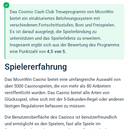
Das Cosmic Cash Club Treueprogramm von MoonWin
bietet ein strukturiertes Belohnungssystem mit
verschiedenen Fortschrittsstufen, Boni und Freispielen.
Es ist darauf ausgelegt, die Spielerbindung zu
unterstützen und das Spielerlebnis zu erweitern.
Insgesamt ergibt sich aus der Bewertung des Programms
eine Punktzahl von
4,5 von 5.
Spielererfahrung
Das MoonWin Casino bietet eine umfangreiche Auswahl von
über 5000 Casinospielen, die von mehr als 80 Anbietern
veröffentlicht wurden. Das Casino bietet alle Arten von
Glücksspiel, ohne sich mit der 5-Sekunden-Regel oder anderen
lästigen Regulatoren befassen zu müssen.
Die Benutzeroberfläche des Casinos ist benutzerfreundlich
und ermöglicht es den Spielern, fast alle Spiele im