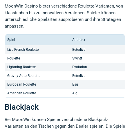
MoonWin Casino bietet verschiedene Roulette-Varianten, von
klassischen bis zu innovativen Versionen. Spieler können
unterschiedliche Spielarten ausprobieren und ihre Strategien
anpassen.
Spiel
Anbieter
Live French Roulette
Beterlive
Roulette
Swintt
Lightning Roulette
Evolution
Gravity Auto Roulette
Beterlive
European Roulette
Bsg
American Roulette
Alg
Blackjack
Bei MoonWin können Spieler verschiedene Blackjack-
Varianten an den Tischen gegen den Dealer spielen. Die Spiele