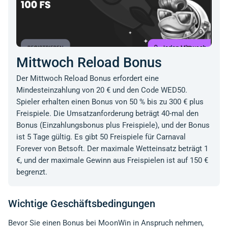
Mittwoch Reload Bonus
Der Mittwoch Reload Bonus erfordert eine
Mindesteinzahlung von 20 € und den Code WED50.
Spieler erhalten einen Bonus von 50 % bis zu 300 € plus
Freispiele. Die Umsatzanforderung beträgt 40-mal den
Bonus (Einzahlungsbonus plus Freispiele), und der Bonus
ist 5 Tage gültig. Es gibt 50 Freispiele für Carnaval
Forever von Betsoft. Der maximale Wetteinsatz beträgt 1
€, und der maximale Gewinn aus Freispielen ist auf 150 €
begrenzt.
Wichtige Geschäftsbedingungen
Bevor Sie einen Bonus bei MoonWin in Anspruch nehmen,