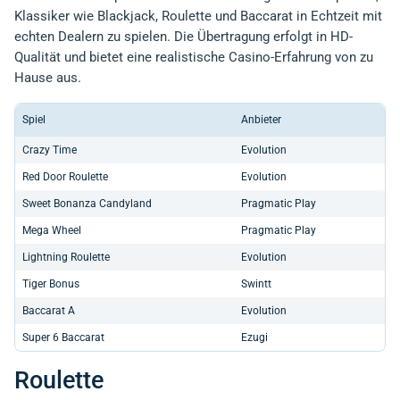
Klassiker wie Blackjack, Roulette und Baccarat in Echtzeit mit
echten Dealern zu spielen. Die Übertragung erfolgt in HD-
Qualität und bietet eine realistische Casino-Erfahrung von zu
Hause aus.
Spiel
Anbieter
Crazy Time
Evolution
Red Door Roulette
Evolution
Sweet Bonanza Candyland
Pragmatic Play
Mega Wheel
Pragmatic Play
Lightning Roulette
Evolution
Tiger Bonus
Swintt
Baccarat A
Evolution
Super 6 Baccarat
Ezugi
Roulette