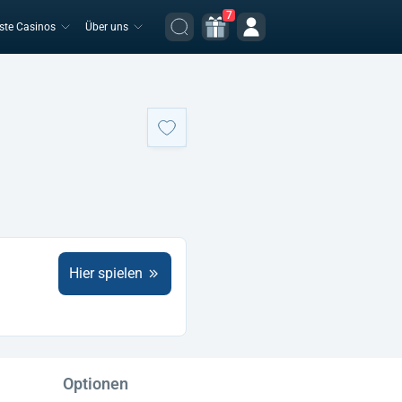
7
ste Casinos
Über uns
Hier spielen
Optionen