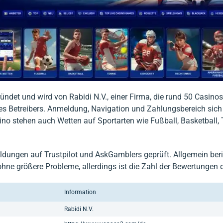
ndet und wird von Rabidi N.V., einer Firma, die rund 50 Casinos b
es Betreibers. Anmeldung, Navigation und Zahlungsbereich sich
no stehen auch Wetten auf Sportarten wie Fußball, Basketball,
dungen auf Trustpilot und AskGamblers geprüft. Allgemein ber
ne größere Probleme, allerdings ist die Zahl der Bewertungen d
Information
Rabidi N.V.