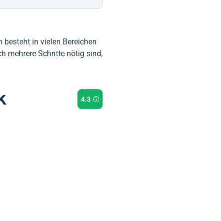
 besteht in vielen Bereichen
 mehrere Schritte nötig sind,
k
4.3