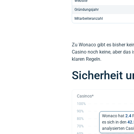
Website
Gründungsjahr
Mitarbeiteranzahl
Zu Wonaco gibt es bisher kein
Casino noch keine, aber das 
klaren Regeln.
Sicherheit 
100%
90%
Wonaco hat
2.4
P
80%
es sich in den
42
70%
analysierten Casi
60%