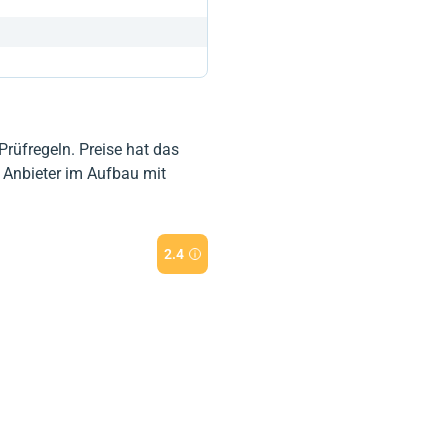
Prüfregeln. Preise hat das
n Anbieter im Aufbau mit
2.4