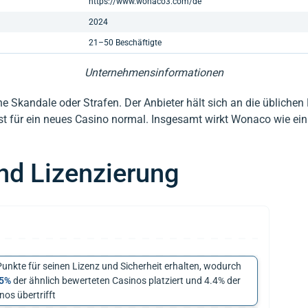
https://www.wonaco3.com/de
2024
21–50 Beschäftigte
Unternehmensinformationen
e Skandale oder Strafen. Der Anbieter hält sich an die üblichen 
ist für ein neues Casino normal. Insgesamt wirkt Wonaco wie ei
und Lizenzierung
unkte für seinen Lizenz und Sicherheit erhalten, wodurch
.5%
der ähnlich bewerteten Casinos platziert und 4.4% der
nos übertrifft