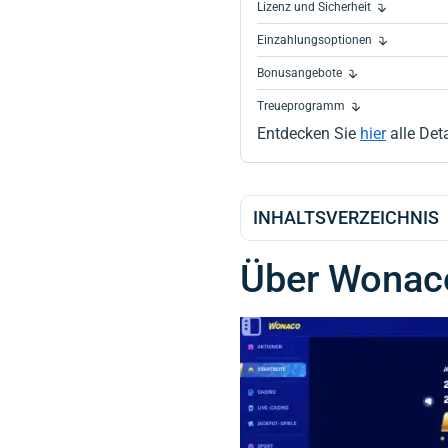
Lizenz und Sicherheit
Einzahlungsoptionen
Bonusangebote
Treueprogramm
Entdecken Sie
hier
alle Det
INHALTSVERZEICHNIS
Über Wonac