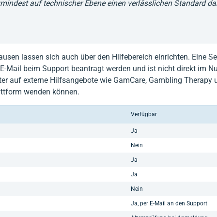
mindest auf technischer Ebene einen verlässlichen Standard dars
usen lassen sich auch über den Hilfebereich einrichten. Eine Sel
E-Mail beim Support beantragt werden und ist nicht direkt im Nu
ieter auf externe Hilfsangebote wie GamCare, Gambling Therap
lattform wenden können.
Verfügbar
Ja
Nein
Ja
Ja
Nein
Ja, per E-Mail an den Support