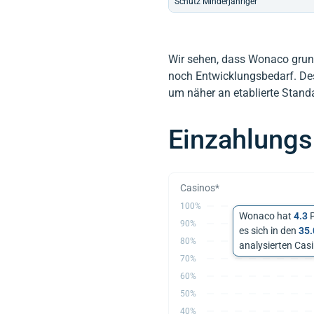
Schutz Minderjähriger
Wir sehen, dass Wonaco grundl
noch Entwicklungsbedarf. Des
um näher an etablierte Stan
Einzahlungs
100%
Wonaco hat
4.3
P
90%
es sich in den
35
80%
analysierten Casi
70%
60%
50%
40%