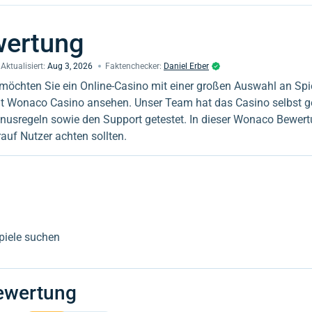
ertung
Aktualisiert:
Aug 3, 2026
Faktenchecker:
Daniel Erber
 möchten Sie ein Online-Casino mit einer großen Auswahl an Sp
icht Wonaco Casino ansehen. Unser Team hat das Casino selbst g
nusregeln sowie den Support getestet. In dieser Wonaco Bewertu
rauf Nutzer achten sollten.
spiele suchen
ewertung