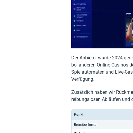
Der Anbieter wurde 2024 gegrü
bei anderen Online-Casinos d
Spielautomaten und Live-Casi
Verfügung.
Zusätzlich haben wir Rückmel
reibungslosen Abläufen und oh
Punkt
Betreiberfirma