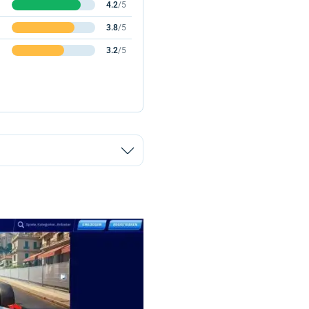
4.2
/5
3.8
/5
3.2
/5