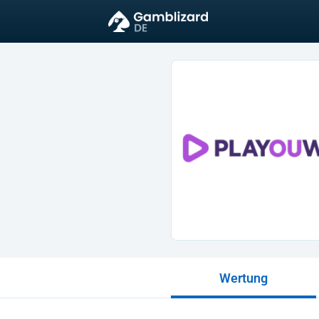
Wertung