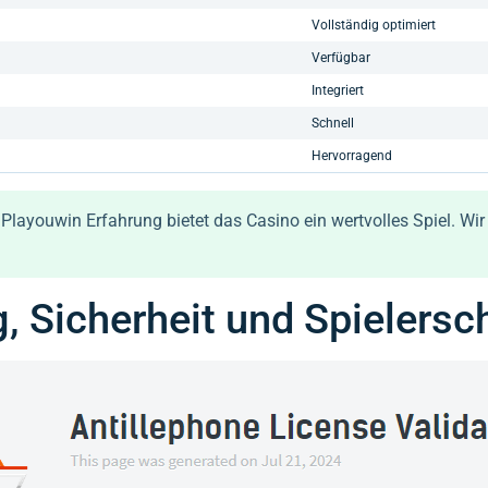
Vollständig optimiert
Verfügbar
Integriert
Schnell
Hervorragend
Playouwin Erfahrung bietet das Casino ein wertvolles Spiel. Wi
, Sicherheit und Spielersc