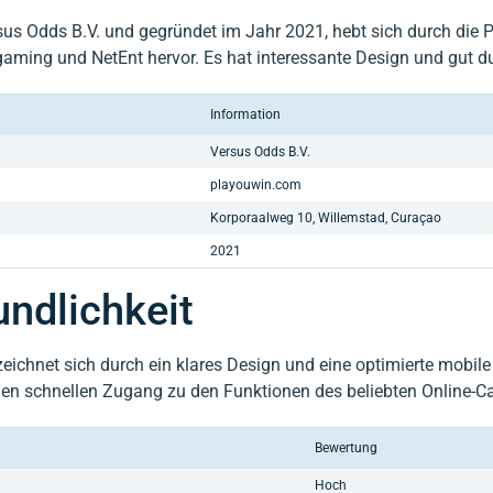
sus Odds B.V. und gegründet im Jahr 2021, hebt sich durch die 
gaming und NetEnt hervor. Es hat interessante Design und gut
Information
Versus Odds B.V.
playouwin.com
Korporaalweg 10, Willemstad, Curaçao
2021
undlichkeit
eichnet sich durch ein klares Design und eine optimierte mobil
inen schnellen Zugang zu den Funktionen des beliebten Online-C
Bewertung
Hoch