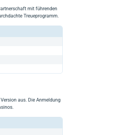
Partnerschaft mit führenden
 durchdachte Treueprogramm.
e Version aus. Die Anmeldung
asinos.