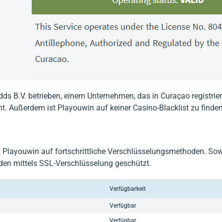
s B.V. betrieben, einem Unternehmen, das in Curaçao registriert
t. Außerdem ist Playouwin auf keiner Casino-Blacklist zu finden
t Playouwin auf fortschrittliche Verschlüsselungsmethoden. Sow
rden mittels SSL-Verschlüsselung geschützt.
Verfügbarkeit
Verfügbar
Verfügbar