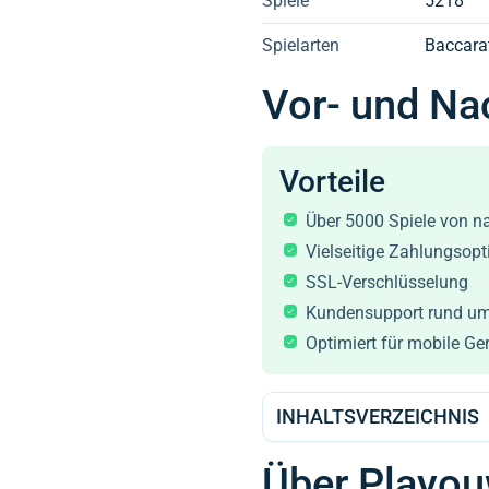
Spiele
5218
Spielarten
Baccarat
Vor- und Na
Vorteile
Über 5000 Spiele von n
Vielseitige Zahlungsop
SSL-Verschlüsselung
Kundensupport rund um
Optimiert für mobile Ge
INHALTSVERZEICHNIS
Über Playou