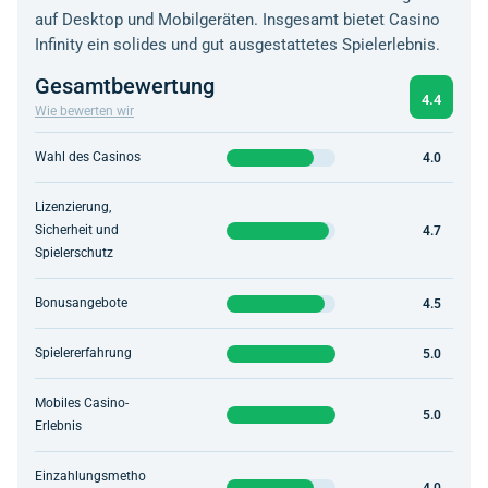
auf Desktop und Mobilgeräten. Insgesamt bietet Casino
Infinity ein solides und gut ausgestattetes Spielerlebnis.
Gesamtbewertung
4.4
Wie bewerten wir
Wahl des Casinos
4.0
Lizenzierung,
Sicherheit und
4.7
Spielerschutz
Bonusangebote
4.5
Spielererfahrung
5.0
Mobiles Casino-
5.0
Erlebnis
Einzahlungsmetho