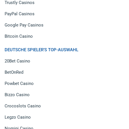
Trustly Casinos
PayPal Casinos
Google Pay Casinos
Bitcoin Casino
DEUTSCHE SPIELER’S TOP-AUSWAHL
20Bet Casino
BetOnRed
Powbet Casino
Bizzo Casino
Crocoslots Casino
Legzo Casino
Nomini Casino