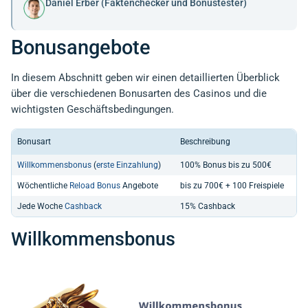
Daniel Erber (Faktenchecker und Bonustester)
Bonusangebote
In diesem Abschnitt geben wir einen detaillierten Überblick
über die verschiedenen Bonusarten des Casinos und die
wichtigsten Geschäftsbedingungen.
Bonusart
Beschreibung
Willkommensbonus
(
erste Einzahlung
)
100% Bonus bis zu 500€
Wöchentliche
Reload Bonus
Angebote
bis zu 700€ + 100 Freispiele
Jede Woche
Cashback
15% Cashback
Willkommensbonus