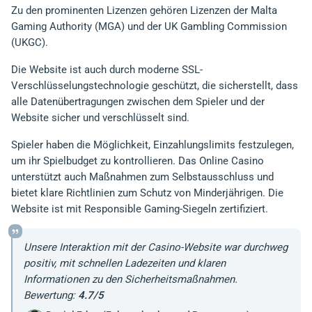
Zu den prominenten Lizenzen gehören Lizenzen der Malta
Gaming Authority (MGA) und der UK Gambling Commission
(UKGC).
Die Website ist auch durch moderne SSL-
Verschlüsselungstechnologie geschützt, die sicherstellt, dass
alle Datenübertragungen zwischen dem Spieler und der
Website sicher und verschlüsselt sind.
Spieler haben die Möglichkeit, Einzahlungslimits festzulegen,
um ihr Spielbudget zu kontrollieren. Das Online Casino
unterstützt auch Maßnahmen zum Selbstausschluss und
bietet klare Richtlinien zum Schutz von Minderjährigen. Die
Website ist mit Responsible Gaming-Siegeln zertifiziert.
Unsere Interaktion mit der Casino-Website war durchweg
positiv, mit schnellen Ladezeiten und klaren
Informationen zu den Sicherheitsmaßnahmen.
Bewertung:
4.7/5