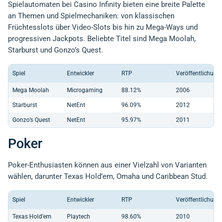
Spielautomaten bei Casino Infinity bieten eine breite Palette
an Themen und Spielmechaniken: von klassischen
Früchtesslots über Video-Slots bis hin zu Mega-Ways und
progressiven Jackpots. Beliebte Titel sind Mega Moolah,
Starburst und Gonzo’s Quest.
Spiel
Entwickler
RTP
Veröffentlichun
Mega Moolah
Microgaming
88.12%
2006
Starburst
NetEnt
96.09%
2012
Gonzo’s Quest
NetEnt
95.97%
2011
Poker
Poker-Enthusiasten können aus einer Vielzahl von Varianten
wählen, darunter Texas Hold’em, Omaha und Caribbean Stud.
Spiel
Entwickler
RTP
Veröffentlichun
Texas Hold’em
Playtech
98.60%
2010