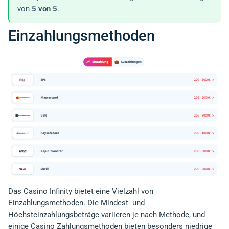
von
5 von 5
.
Einzahlungsmethoden
Das Casino Infinity bietet eine Vielzahl von
Einzahlungsmethoden. Die Mindest- und
Höchsteinzahlungsbeträge variieren je nach Methode, und
einige Casino Zahlungsmethoden bieten besonders niedrige