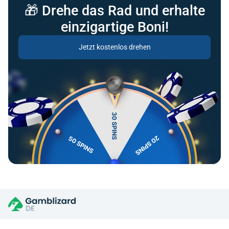
🎁 Drehe das Rad und erhalte
einzigartige Boni!
Jetzt kostenlos drehen