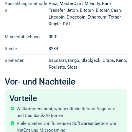
Auszahlungsmethode
Visa, MasterCard, MiFinity, Bank
n
Transfer, Jeton, Bitcoin, Bitcoin Cash,
Litecoin, Dogecoin, Ethereum, Tether,
Ripple, DAI
Mindestabhebung
30 €
Spiele
8234
Spielarten
Baccarat, Bingo, Blackjack, Craps, Keno,
Roulette, Slots
Vor- und Nachteile
Vorteile
Willkommensboni, wöchentliche Reload-Angebote
und Cashback-Aktionen
Viele Spielen von führenden Softwareanbietern wie
NetEnt und Microgaming