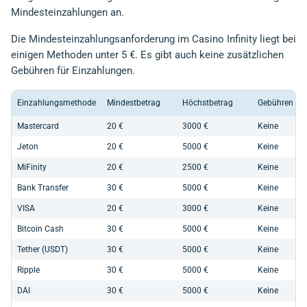
Mindesteinzahlungen an.
Die Mindesteinzahlungsanforderung im Casino Infinity liegt bei
einigen Methoden unter 5 €. Es gibt auch keine zusätzlichen
Gebühren für Einzahlungen.
Einzahlungsmethode
Mindestbetrag
Höchstbetrag
Gebühren
Mastercard
20 €
3000 €
Keine
Jeton
20 €
5000 €
Keine
MiFinity
20 €
2500 €
Keine
Bank Transfer
30 €
5000 €
Keine
VISA
20 €
3000 €
Keine
Bitcoin Cash
30 €
5000 €
Keine
Tether (USDT)
30 €
5000 €
Keine
Ripple
30 €
5000 €
Keine
DAI
30 €
5000 €
Keine