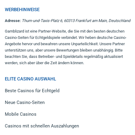
WERBEHINWEISE
Adresse:
Thurn-und-Taxis-Platz 6, 60313 Frankfurt am Main, Deutschland
Gamblizard ist eine Partner-Website, die Sie mit den besten deutschen
Casino-Seiten für Echtgeldspiele verbindet. Wir heben deutsche Casino-
Angebote hervor und bewahren unsere Unparteilichkeit. Unsere Partner
unterstützen uns, aber unsere Bewertungen bleiben unabhängig. Bitte
beachten Sie, dass Betreiber- und Spieldetails regelmäßig aktualisiert
werden, sich aber über die Zeit ändern können.
ELITE CASINO AUSWAHL
Beste Casinos für Echtgeld
Neue Casino-Seiten
Mobile Casinos
Casinos mit schnellen Auszahlungen