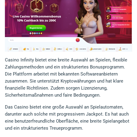
Casino Infinity bietet eine breite Auswahl an Spielen, flexible
Zahlungsmethoden und ein strukturiertes Bonusprogramm.
Die Plattform arbeitet mit bekannten Softwareanbietern
zusammen. Sie unterstützt Kryptowährungen und hat klare
finanzielle Richtlinien. Zudem sorgen Lizenzierung,
Sicherheitsmaßnahmen und faire Bedingungen.
Das Casino bietet eine große Auswahl an Spielautomaten,
darunter auch solche mit progressivem Jackpot. Es hat auch
eine benutzerfreundliche Oberfläche, eine breite Spielangebot
und ein strukturiertes Treueprogramm.