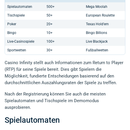
Spielautomaten
500+
Mega Moolah
Tischspiele
50+
European Roulette
Poker
20+
Texas Hold’em
Bingo
10+
Bingo Billions
Live-Casinospiele
100+
Live Blackjack
Sportwetten
30+
Fußballwetten
Casino Infinity stellt auch Informationen zum Return to Player
(RTP) für seine Spiele bereit. Dies gibt Spielern die
Möglichkeit, fundierte Entscheidungen basierend auf den
durchschnittlichen Auszahlungsraten der Spiele zu treffen.
Nach der Registrierung können Sie auch die meisten
Spielautomaten und Tischspiele im Demomodus
ausprobieren.
Spielautomaten