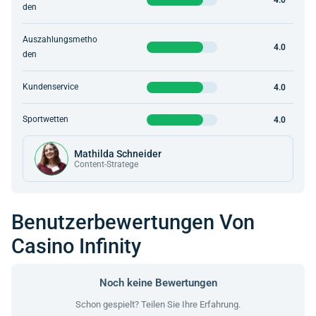
4.0
den
Auszahlungsmetho
4.0
den
Kundenservice
4.0
Sportwetten
4.0
Mathilda Schneider
Content-Stratege
Benutzerbewertungen Von
Casino Infinity
Noch keine Bewertungen
Schon gespielt? Teilen Sie Ihre Erfahrung.