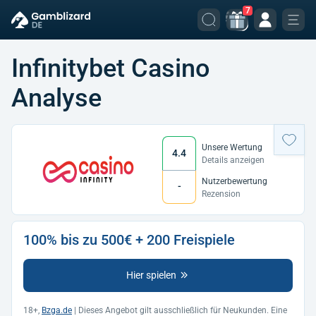
7
Infinitybet Casino
Analyse
Unsere Wertung
4.4
Details anzeigen
Nutzerbewertung
-
Rezension
100% bis zu 500€ + 200 Freispiele
Hier spielen
18+,
Bzga.de
| Dieses Angebot gilt ausschließlich für Neukunden. Eine