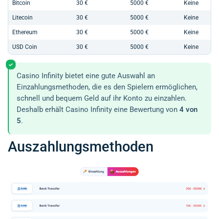
Bitcoin
30 €
5000 €
Keine
Litecoin
30 €
5000 €
Keine
Ethereum
30 €
5000 €
Keine
USD Coin
30 €
5000 €
Keine
Casino Infinity bietet eine gute Auswahl an
Einzahlungsmethoden, die es den Spielern ermöglichen,
schnell und bequem Geld auf ihr Konto zu einzahlen.
Deshalb erhält Casino Infinity eine Bewertung von
4 von
5
.
Auszahlungsmethoden