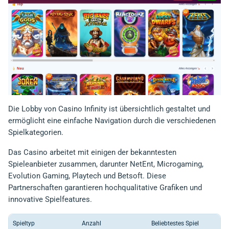
Die Lobby von Casino Infinity ist übersichtlich gestaltet und
ermöglicht eine einfache Navigation durch die verschiedenen
Spielkategorien.
Das Casino arbeitet mit einigen der bekanntesten
Spieleanbieter zusammen, darunter NetEnt, Microgaming,
Evolution Gaming, Playtech und Betsoft. Diese
Partnerschaften garantieren hochqualitative Grafiken und
innovative Spielfeatures.
Spieltyp
Anzahl
Beliebtestes Spiel