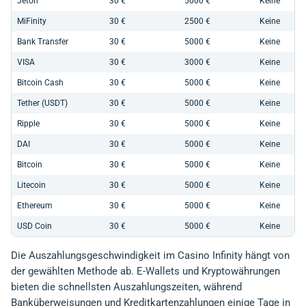
Jeton
30 €
5000 €
Keine
MiFinity
30 €
2500 €
Keine
Bank Transfer
30 €
5000 €
Keine
VISA
30 €
3000 €
Keine
Bitcoin Cash
30 €
5000 €
Keine
Tether (USDT)
30 €
5000 €
Keine
Ripple
30 €
5000 €
Keine
DAI
30 €
5000 €
Keine
Bitcoin
30 €
5000 €
Keine
Litecoin
30 €
5000 €
Keine
Ethereum
30 €
5000 €
Keine
USD Coin
30 €
5000 €
Keine
Die Auszahlungsgeschwindigkeit im Casino Infinity hängt von
der gewählten Methode ab. E-Wallets und Kryptowährungen
bieten die schnellsten Auszahlungszeiten, während
Banküberweisungen und Kreditkartenzahlungen einige Tage in