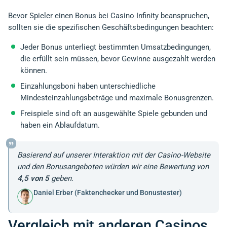
Bevor Spieler einen Bonus bei Casino Infinity beanspruchen,
sollten sie die spezifischen Geschäftsbedingungen beachten:
Jeder Bonus unterliegt bestimmten Umsatzbedingungen,
die erfüllt sein müssen, bevor Gewinne ausgezahlt werden
können.
Einzahlungsboni haben unterschiedliche
Mindesteinzahlungsbeträge und maximale Bonusgrenzen.
Freispiele sind oft an ausgewählte Spiele gebunden und
haben ein Ablaufdatum.
Basierend auf unserer Interaktion mit der Casino-Website
und den Bonusangeboten würden wir eine Bewertung von
4,5 von 5
geben.
Daniel Erber (Faktenchecker und Bonustester)
Vergleich mit anderen Casinos