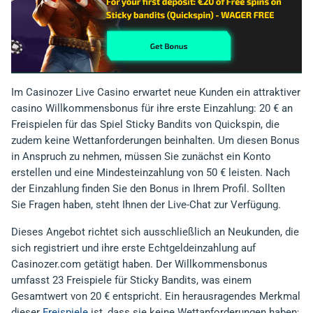
Im Casinozer Live Casino erwartet neue Kunden ein attraktiver
casino Willkommensbonus für ihre erste Einzahlung: 20 € an
Freispielen für das Spiel Sticky Bandits von Quickspin, die
zudem keine Wettanforderungen beinhalten. Um diesen Bonus
in Anspruch zu nehmen, müssen Sie zunächst ein Konto
erstellen und eine Mindesteinzahlung von 50 € leisten. Nach
der Einzahlung finden Sie den Bonus in Ihrem Profil. Sollten
Sie Fragen haben, steht Ihnen der Live-Chat zur Verfügung.
Dieses Angebot richtet sich ausschließlich an Neukunden, die
sich registriert und ihre erste Echtgeldeinzahlung auf
Casinozer.com getätigt haben. Der Willkommensbonus
umfasst 23 Freispiele für Sticky Bandits, was einem
Gesamtwert von 20 € entspricht. Ein herausragendes Merkmal
dieser
Freispiele
ist, dass sie keine Wettanforderungen haben;