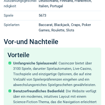
Auszahlungsgeschwi
Deutschland, Finnland, Frankreich,
ndigkeit
Italien, Portugal
Spiele
5673
Spielarten
Baccarat, Blackjack, Craps, Poker
Games, Roulette, Slots
Vor-und Nachteile
Vorteile
Umfangreiche Spielauswahl
: Casinozer bietet über
3100 Spiele, darunter Spielautomaten, Live-Casino,
Tischspiele und einzigartige Optionen, die auf eine
Vielzahl von Spielerpräferenzen eingehen und ein
abwechslungsreiches Spielgeschehen gewährleisten.
Benutzerfreundliches Bedienfeld
: Die Website verfügt
über ein modernes, intuitives Layout mit einem
Science-Fiction-Thema, das die Navigation erleichtert