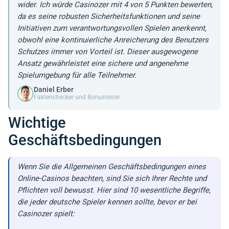
wider. Ich würde Casinozer mit 4 von 5 Punkten bewerten,
da es seine robusten Sicherheitsfunktionen und seine
Initiativen zum verantwortungsvollen Spielen anerkennt,
obwohl eine kontinuierliche Anreicherung des Benutzers
Schutzes immer von Vorteil ist. Dieser ausgewogene
Ansatz gewährleistet eine sichere und angenehme
Spielumgebung für alle Teilnehmer.
Daniel Erber
Faktenchecker und Bonustester
Wichtige
Geschäftsbedingungen
Wenn Sie die Allgemeinen Geschäftsbedingungen eines
Online-Casinos beachten, sind Sie sich Ihrer Rechte und
Pflichten voll bewusst. Hier sind 10 wesentliche Begriffe,
die jeder deutsche Spieler kennen sollte, bevor er bei
Casinozer spielt: