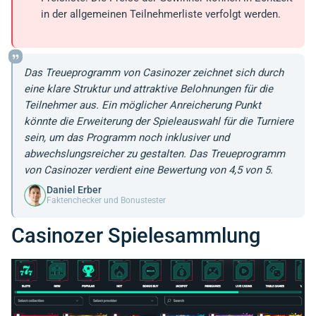
in der allgemeinen Teilnehmerliste verfolgt werden.
Das Treueprogramm von Casinozer zeichnet sich durch
eine klare Struktur und attraktive Belohnungen für die
Teilnehmer aus. Ein möglicher Anreicherung Punkt
könnte die Erweiterung der Spieleauswahl für die Turniere
sein, um das Programm noch inklusiver und
abwechslungsreicher zu gestalten. Das Treueprogramm
von Casinozer verdient eine Bewertung von 4,5 von 5.
Daniel Erber
Faktenchecker und Bonustester
Casinozer Spielesammlung