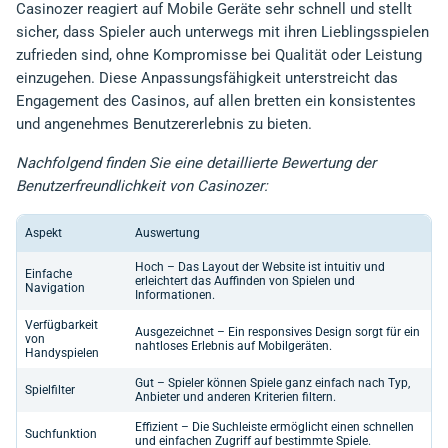
Casinozer reagiert auf Mobile Geräte sehr schnell und stellt
sicher, dass Spieler auch unterwegs mit ihren Lieblingsspielen
zufrieden sind, ohne Kompromisse bei Qualität oder Leistung
einzugehen. Diese Anpassungsfähigkeit unterstreicht das
Engagement des Casinos, auf allen bretten ein konsistentes
und angenehmes Benutzererlebnis zu bieten.
Nachfolgend finden Sie eine detaillierte Bewertung der
Benutzerfreundlichkeit von Casinozer:
Aspekt
Auswertung
Hoch – Das Layout der Website ist intuitiv und
Einfache
erleichtert das Auffinden von Spielen und
Navigation
Informationen.
Verfügbarkeit
Ausgezeichnet – Ein responsives Design sorgt für ein
von
nahtloses Erlebnis auf Mobilgeräten.
Handyspielen
Gut – Spieler können Spiele ganz einfach nach Typ,
Spielfilter
Anbieter und anderen Kriterien filtern.
Effizient – ​​Die Suchleiste ermöglicht einen schnellen
Suchfunktion
und einfachen Zugriff auf bestimmte Spiele.