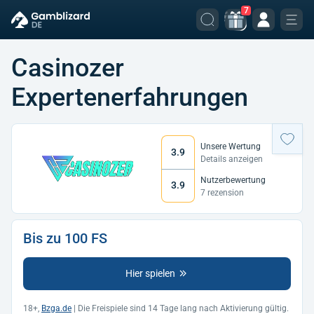
7
Casinozer
Expertenerfahrungen
Unsere Wertung
3.9
Details anzeigen
Nutzerbewertung
3.9
7 rezension
Bis zu 100 FS
Hier spielen
18+,
Bzga.de
| Die Freispiele sind 14 Tage lang nach Aktivierung gültig.