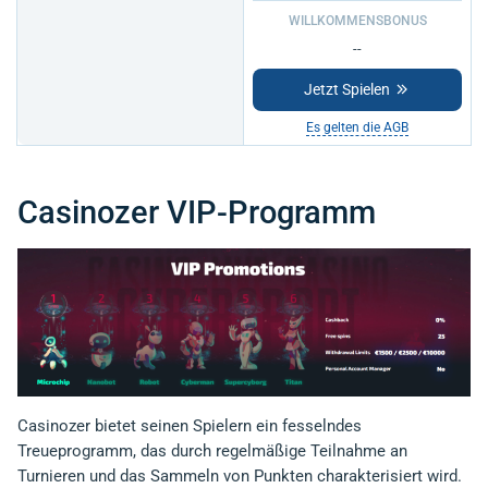
WILLKOMMENSBONUS
--
Jetzt Spielen
Es gelten die AGB
Casinozer VIP-Programm
Casinozer bietet seinen Spielern ein fesselndes
Treueprogramm, das durch regelmäßige Teilnahme an
Turnieren und das Sammeln von Punkten charakterisiert wird.