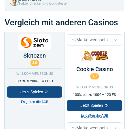
Faktenchecker und Bonustester
Vergleich mit anderen Casinos
Marke wechseln
Slotozen
3.0
Cookie Casino
WILLKOMMENSBONUS
3.7
Bis zu 3.200€ + 430 FS
WILLKOMMENSBONUS
Jetzt Spielen
100% bis zu 100€ + 120 FS
Es gelten die AGB
Jetzt Spielen
Es gelten die AGB
Marke wechseln