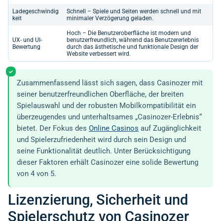
Ladegeschwindig
Schnell – Spiele und Seiten werden schnell und mit
keit
minimaler Verzögerung geladen.
Hoch – Die Benutzeroberfläche ist modern und
UX- und UI-
benutzerfreundlich, während das Benutzererlebnis
Bewertung
durch das ästhetische und funktionale Design der
Website verbessert wird.
Zusammenfassend lässt sich sagen, dass Casinozer mit
seiner benutzerfreundlichen Oberfläche, der breiten
Spielauswahl und der robusten Mobilkompatibilität ein
überzeugendes und unterhaltsames „Casinozer-Erlebnis“
bietet. Der Fokus des
Online Casinos
auf Zugänglichkeit
und Spielerzufriedenheit wird durch sein Design und
seine Funktionalität deutlich. Unter Berücksichtigung
dieser Faktoren erhält Casinozer eine solide Bewertung
von 4 von 5.
Lizenzierung, Sicherheit und
Spielerschutz von Casinozer