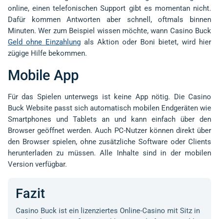
online, einen telefonischen Support gibt es momentan nicht.
Dafür kommen Antworten aber schnell, oftmals binnen
Minuten. Wer zum Beispiel wissen möchte, wann Casino Buck
Geld ohne Einzahlung
als Aktion oder Boni bietet, wird hier
zügige Hilfe bekommen.
Mobile App
Für das Spielen unterwegs ist keine App nötig. Die Casino
Buck Website passt sich automatisch mobilen Endgeräten wie
Smartphones und Tablets an und kann einfach über den
Browser geöffnet werden. Auch PC-Nutzer können direkt über
den Browser spielen, ohne zusätzliche Software oder Clients
herunterladen zu müssen. Alle Inhalte sind in der mobilen
Version verfügbar.
Fazit
Casino Buck ist ein lizenziertes Online-Casino mit Sitz in