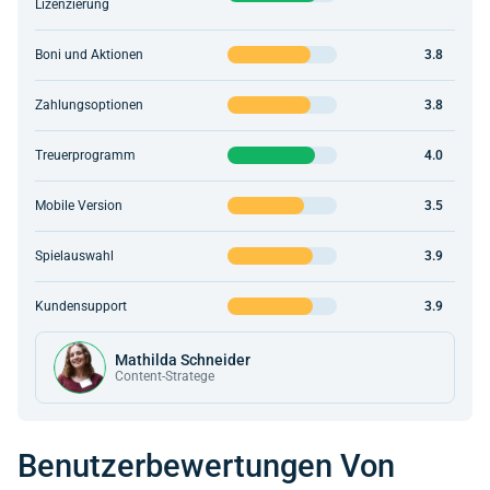
Lizenzierung
Boni und Aktionen
3.8
Zahlungsoptionen
3.8
Treuerprogramm
4.0
Mobile Version
3.5
Spielauswahl
3.9
Kundensupport
3.9
Mathilda Schneider
Content-Stratege
Benutzerbewertungen Von