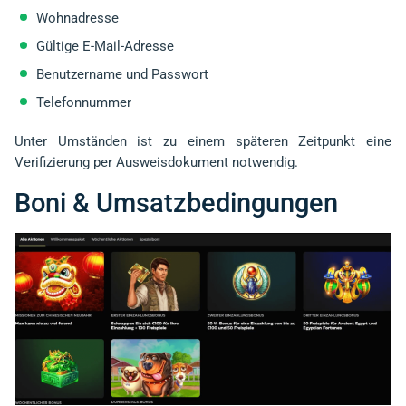
Wohnadresse
Gültige E-Mail-Adresse
Benutzername und Passwort
Telefonnummer
Unter Umständen ist zu einem späteren Zeitpunkt eine
Verifizierung per Ausweisdokument notwendig.
Boni & Umsatzbedingungen