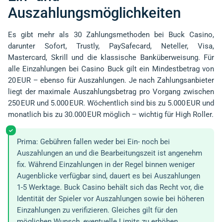
Auszahlungsmöglichkeiten
Es gibt mehr als 30 Zahlungsmethoden bei Buck Casino,
darunter Sofort, Trustly, PaySafecard, Neteller, Visa,
Mastercard, Skrill und die klassische Banküberweisung. Für
alle Einzahlungen bei Casino Buck gilt ein Mindestbetrag von
20 EUR – ebenso für Auszahlungen. Je nach Zahlungsanbieter
liegt der maximale Auszahlungsbetrag pro Vorgang zwischen
250 EUR und 5.000 EUR. Wöchentlich sind bis zu 5.000 EUR und
monatlich bis zu 30.000 EUR möglich – wichtig für High Roller.
Prima: Gebühren fallen weder bei Ein- noch bei
Auszahlungen an und die Bearbeitungszeit ist angenehm
fix. Während Einzahlungen in der Regel binnen weniger
Augenblicke verfügbar sind, dauert es bei Auszahlungen
1-5 Werktage. Buck Casino behält sich das Recht vor, die
Identität der Spieler vor Auszahlungen sowie bei höheren
Einzahlungen zu verifizieren. Gleiches gilt für den
möglichen Wunsch, eventuelle Limits zu erhöhen.