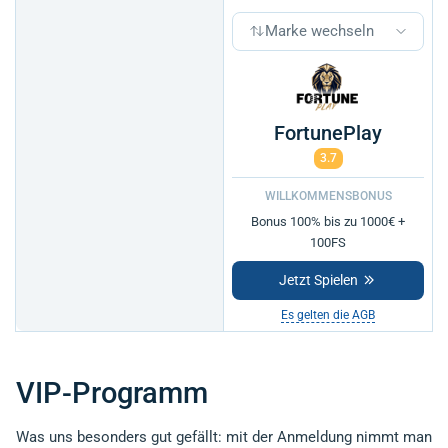
Marke wechseln
FortunePlay
3.7
WILLKOMMENSBONUS
Bonus 100% bis zu 1000€ +
100FS
Jetzt Spielen
Es gelten die AGB
VIP-Programm
Was uns besonders gut gefällt: mit der Anmeldung nimmt man