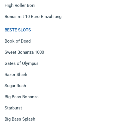
High Roller Boni
Bonus mit 10 Euro Einzahlung
BESTE SLOTS
Book of Dead
Sweet Bonanza 1000
Gates of Olympus
Razor Shark
Sugar Rush
Big Bass Bonanza
Starburst
Big Bass Splash