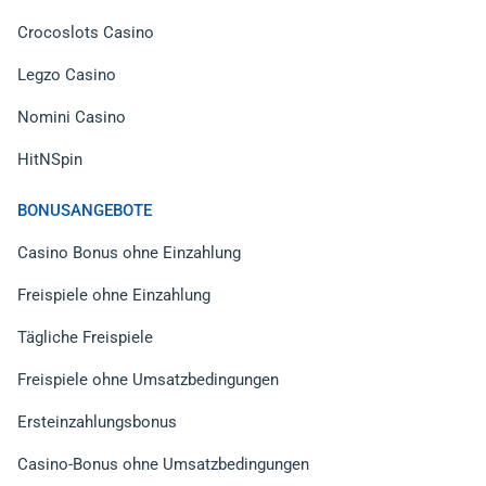
Crocoslots Casino
Legzo Casino
Nomini Casino
HitNSpin
BONUSANGEBOTE
Casino Bonus ohne Einzahlung
Freispiele ohne Einzahlung
Tägliche Freispiele
Freispiele ohne Umsatzbedingungen
Ersteinzahlungsbonus
Casino-Bonus ohne Umsatzbedingungen