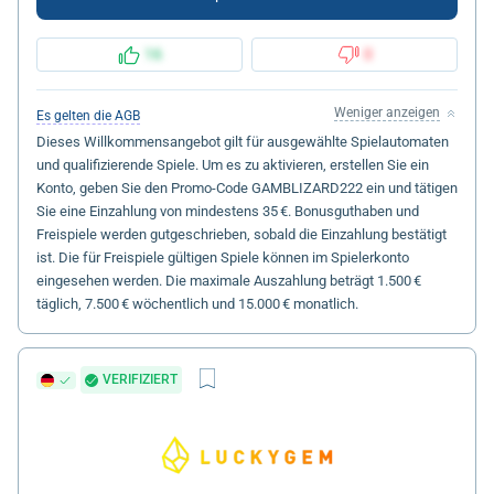
16
0
Weniger anzeigen
Es gelten die AGB
Dieses Willkommensangebot gilt für ausgewählte Spielautomaten
und qualifizierende Spiele. Um es zu aktivieren, erstellen Sie ein
Konto, geben Sie den Promo-Code GAMBLIZARD222 ein und tätigen
Sie eine Einzahlung von mindestens 35 €. Bonusguthaben und
Freispiele werden gutgeschrieben, sobald die Einzahlung bestätigt
ist. Die für Freispiele gültigen Spiele können im Spielerkonto
eingesehen werden. Die maximale Auszahlung beträgt 1.500 €
täglich, 7.500 € wöchentlich und 15.000 € monatlich.
VERIFIZIERT