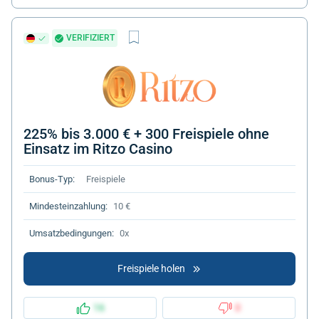
VERIFIZIERT
225% bis 3.000 € + 300 Freispiele ohne
Einsatz im Ritzo Casino
Bonus-Typ:
Freispiele
Mindesteinzahlung:
10 €
Umsatzbedingungen:
0x
Freispiele holen
16
0