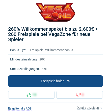
260% Willkommenspaket bis zu 2.600€ +
260 Freispiele bei VegaZone für neue
Spieler
Bonus-Typ:
Freispiele, Willkommensbonus
Mindesteinzahlung:
20€
Umsatzbedingungen:
45x
Freispiele holen
18
0
Details anzeigen
Es gelten die AGB