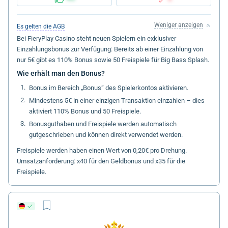
Weniger anzeigen
Es gelten die AGB
Bei FieryPlay Casino steht neuen Spielern ein exklusiver
Einzahlungsbonus zur Verfügung: Bereits ab einer Einzahlung von
nur 5€ gibt es 110% Bonus sowie 50 Freispiele für Big Bass Splash.
Wie erhält man den Bonus?
Bonus im Bereich „Bonus“ des Spielerkontos aktivieren.
Mindestens 5€ in einer einzigen Transaktion einzahlen – dies
aktiviert 110% Bonus und 50 Freispiele.
Bonusguthaben und Freispiele werden automatisch
gutgeschrieben und können direkt verwendet werden.
Freispiele werden haben einen Wert von 0,20€ pro Drehung.
Umsatzanforderung: x40 für den Geldbonus und x35 für die
Freispiele.