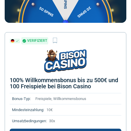
VERIFIZIERT
100% Willkommensbonus bis zu 500€ und
100 Freispiele bei Bison Casino
Bonus-Typ:
Freispiele, Willkommensbonus
Mindesteinzahlung:
10€
Umsatzbedingungen:
30x