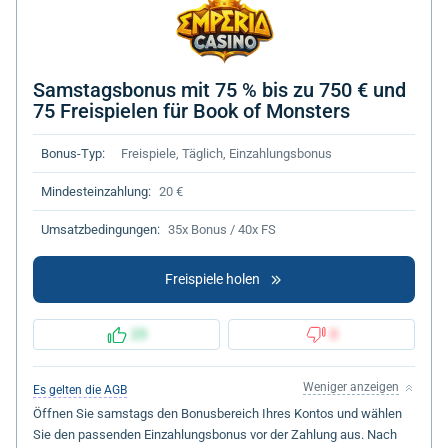
Samstagsbonus mit 75 % bis zu 750 € und
75 Freispielen für Book of Monsters
Bonus-Typ:
Freispiele, Täglich, Einzahlungsbonus
Mindesteinzahlung:
20 €
Umsatzbedingungen:
35x Bonus / 40x FS
Freispiele holen
23
0
Weniger anzeigen
Es gelten die AGB
Öffnen Sie samstags den Bonusbereich Ihres Kontos und wählen
Sie den passenden Einzahlungsbonus vor der Zahlung aus. Nach