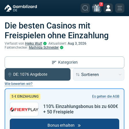
7
Die besten Casinos mit
Freispielen ohne Einzahlung
Verfasst von
Heiko Wulf
Aktualisiert:
Aug 3, 2026
Faktenchecker:
Mathilda Schneider
Kategorien
Sortieren
DE:
1076 Angebote
Wie bewerten wir?
5 € EINZAHLUNG
Es gelten die AGB
110% Einzahlungsbonus bis zu 600€
+ 50 Freispiele
Bonus erhalten