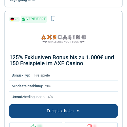
VERIFIZIERT
125% Exklusiven Bonus bis zu 1.000€ und
150 Freispiele im AXE Casino
Bonus-Typ:
Freispiele
Mindesteinzahlung:
20€
Umsatzbedingungen:
40x
Freispiele holen
15
0