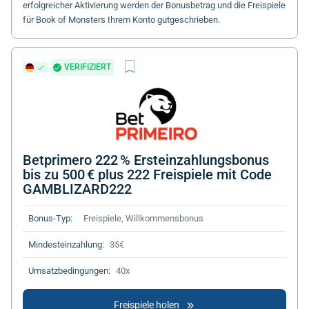
erfolgreicher Aktivierung werden der Bonusbetrag und die Freispiele
für Book of Monsters Ihrem Konto gutgeschrieben.
VERIFIZIERT
Betprimero 222 % Ersteinzahlungsbonus
bis zu 500 € plus 222 Freispiele mit Code
GAMBLIZARD222
Bonus-Typ:
Freispiele, Willkommensbonus
Mindesteinzahlung:
35€
Umsatzbedingungen:
40x
Freispiele holen