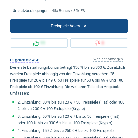
Umsatzbedingungen:
45x Bonus / 35x FS
Freispiele holen
11
0
Weniger anzeigen
Es gelten die AGB
Der erste Einzahlungsbonus beträgt 150 % bis zu 300 €. Zusätzlich
werden Freispiele abhängig von der Einzahlung vergeben: 25
Freispiele für 20 € bis 49 €, 50 Freispiele für 50 € bis 99 € und 100
Freispiele ab 100 € Einzahlung. Die weiteren Teile des Angebots
umfassen:
2. Einzahlung: 50 % bis zu 120 € + 50 Freispiele (Fiat) oder 100
% bis zu 200 € + 100 Freispiele (Krypto)
3. Einzahlung: 50 % bis zu 120 € + bis zu 50 Freispiele (Fiat)
oder 100 % bis zu 300 € + bis zu 100 Freispiele (Krypto)
4. Einzahlung: 150 % bis zu 250 € + bis zu 100 Freispiele