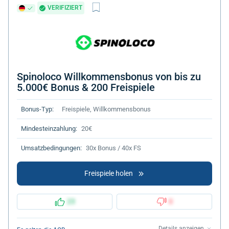
VERIFIZIERT
Spinoloco Willkommensbonus von bis zu
5.000€ Bonus & 200 Freispiele
Bonus-Typ:
Freispiele, Willkommensbonus
Mindesteinzahlung:
20€
Umsatzbedingungen:
30x Bonus / 40x FS
Freispiele holen
23
0
Details anzeigen