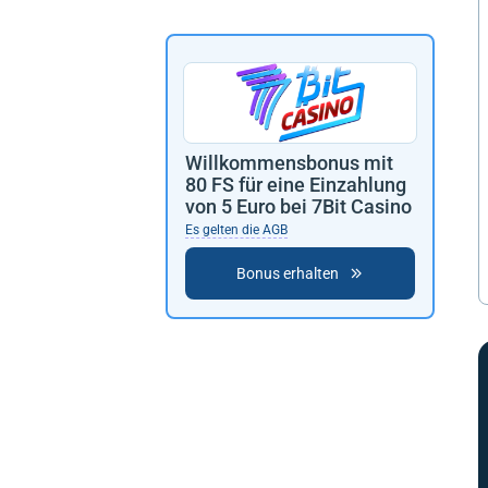
Willkommensbonus mit
80 FS für eine Einzahlung
von 5 Euro bei 7Bit Casino
Es gelten die AGB
Bonus erhalten