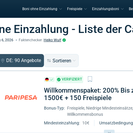
Boni ohne Einzahlung
Freispiele
Einzahlungsboni
Be
ne Einzahlung - Liste der 
 6, 2026
Faktenchecker:
Heiko Wulf
DE:
90 Angebote
Sortieren
VERIFIZIERT
Willkommenspaket: 200% Bis 
1500€ + 150 Freispiele
Bonus-Typ:
Freispiele, Niedrige Mindesteinsätze
Willkommensbonus
Mindesteinzahlung:
10€
Umsatzbedingung