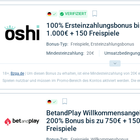
VERIFIZIERT
100% Ersteinzahlungsbonus bi
1.000€ + 150 Freispiele
Bonus-Typ:
Freispiele, Ersteinzahlungsbonus
Mindesteinzahlung:
20€
Umsatzbedingung
18+,
Bzga.de
| Um diesen Bonus zu erhalten, ist eine Mindesteinzahlung von 20€ erf
Spielen nutzbar und müssen im Promo-Bereich des Kontos aktiviert werden. Die er
BetandPlay Willkommensange
200% Bonus bis zu 750€ + 15
Freispiele
Bonus-Typ:
Freispiele, Willkommensbonus