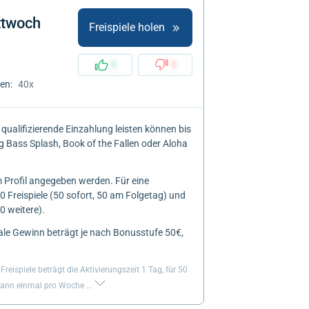
ttwoch
Freispiele holen
1
1
en:
40x
e qualifizierende Einzahlung leisten können bis
Big Bass Splash, Book of the Fallen oder Aloha
 Profil angegeben werden. Für eine
0 Freispiele (50 sofort, 50 am Folgetag) und
0 weitere).
ale Gewinn beträgt je nach Bonusstufe 50€,
Freispiele beträgt die Aktivierungszeit 1 Tag, für 50
d kann einmal pro Woche
...