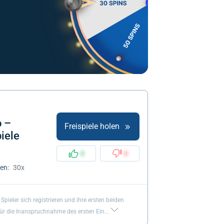
 –
Freispiele holen
iele
0
0
en:
30x
ler sich registrieren und ihre ersten beiden
Für die Inanspruchnahme des ersten Ein
...