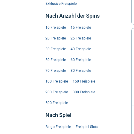
Exklusive Freispiele
Nach Anzahl der Spins
10 Freispiele
15 Freispiele
20 Freispiele
25 Freispiele
30 Freispiele
40 Freispiele
50 Freispiele
60 Freispiele
70 Freispiele
80 Freispiele
100 Freispiele
150 Freispiele
200 Freispiele
300 Freispiele
500 Freispiele
Nach Spiel
Bingo-Freispiele
Freispiel-Slots