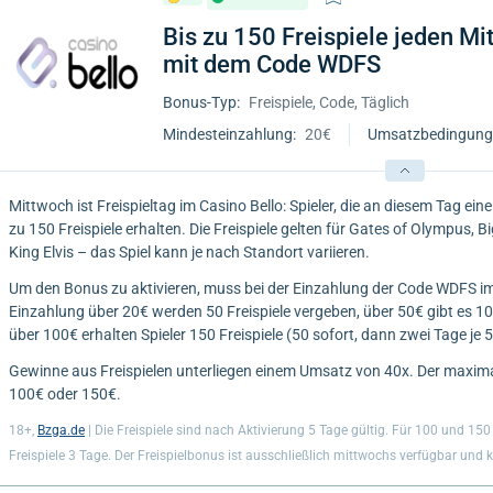
Bis zu 150 Freispiele jeden Mi
mit dem Code WDFS
Bonus-Typ:
Freispiele, Code, Täglich
Mindesteinzahlung:
20€
Umsatzbedingung
Mittwoch ist Freispieltag im Casino Bello: Spieler, die an diesem Tag ein
zu 150 Freispiele erhalten. Die Freispiele gelten für Gates of Olympus, 
King Elvis – das Spiel kann je nach Standort variieren.
Um den Bonus zu aktivieren, muss bei der Einzahlung der Code WDFS im
Einzahlung über 20€ werden 50 Freispiele vergeben, über 50€ gibt es 10
über 100€ erhalten Spieler 150 Freispiele (50 sofort, dann zwei Tage je 5
Gewinne aus Freispielen unterliegen einem Umsatz von 40х. Der maxim
100€ oder 150€.
18+,
Bzga.de
| Die Freispiele sind nach Aktivierung 5 Tage gültig. Für 100 und 150 
Freispiele 3 Tage. Der Freispielbonus ist ausschließlich mittwochs verfügbar un