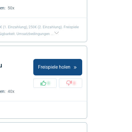
en:
50x
(1. Einzahlung), 250€ (2. Einzahlung). Freispiele
erfügbarkeit. Umsatzbedingungen
...
u
Freispiele holen
0
0
en:
40x