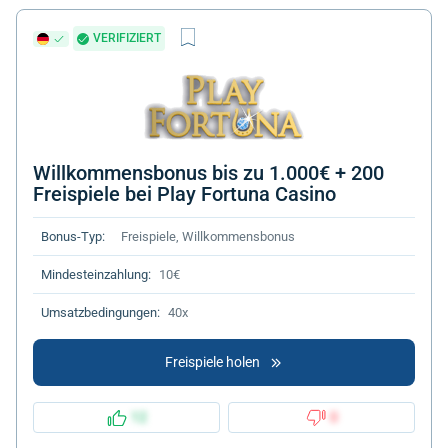
VERIFIZIERT
Willkommensbonus bis zu 1.000€ + 200
Freispiele bei Play Fortuna Casino
Bonus-Typ:
Freispiele, Willkommensbonus
Mindesteinzahlung:
10€
Umsatzbedingungen:
40x
Freispiele holen
12
0