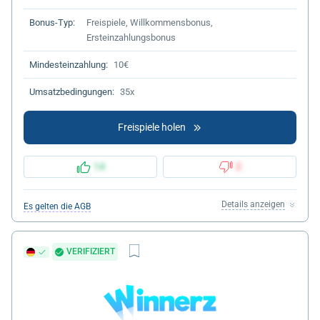
Bonus-Typ:
Freispiele, Willkommensbonus,
Ersteinzahlungsbonus
Mindesteinzahlung:
10€
Umsatzbedingungen:
35x
Freispiele holen
14
2
Details anzeigen
Es gelten die AGB
VERIFIZIERT