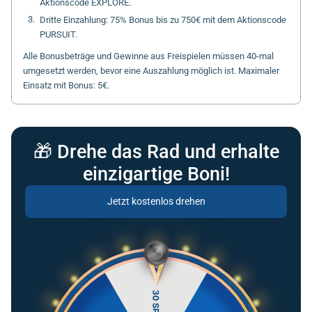
Aktionscode EXPLORE.
Dritte Einzahlung: 75% Bonus bis zu 750€ mit dem Aktionscode
PURSUIT.
Alle Bonusbeträge und Gewinne aus Freispielen müssen 40-mal
umgesetzt werden, bevor eine Auszahlung möglich ist. Maximaler
Einsatz mit Bonus: 5€.
🎁 Drehe das Rad und erhalte
einzigartige Boni!
Jetzt kostenlos drehen