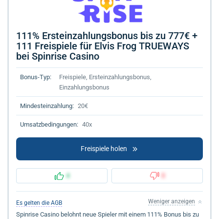
111% Ersteinzahlungsbonus bis zu 777€ +
111 Freispiele für Elvis Frog TRUEWAYS
bei Spinrise Casino
Bonus-Typ:
Freispiele, Ersteinzahlungsbonus,
Einzahlungsbonus
Mindesteinzahlung:
20€
Umsatzbedingungen:
40x
Freispiele holen
4
0
Weniger anzeigen
Es gelten die AGB
Spinrise Casino belohnt neue Spieler mit einem 111% Bonus bis zu