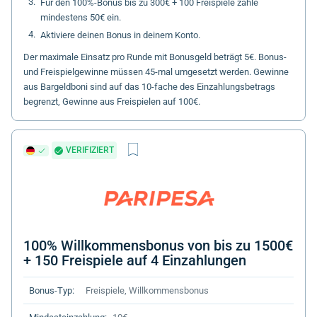
Für den 100%-Bonus bis zu 300€ + 100 Freispiele zahle
mindestens 50€ ein.
Aktiviere deinen Bonus in deinem Konto.
Der maximale Einsatz pro Runde mit Bonusgeld beträgt 5€. Bonus-
und Freispielgewinne müssen 45-mal umgesetzt werden. Gewinne
aus Bargeldboni sind auf das 10-fache des Einzahlungsbetrags
begrenzt, Gewinne aus Freispielen auf 100€.
VERIFIZIERT
100% Willkommensbonus von bis zu 1500€
+ 150 Freispiele auf 4 Einzahlungen
Bonus-Typ:
Freispiele, Willkommensbonus