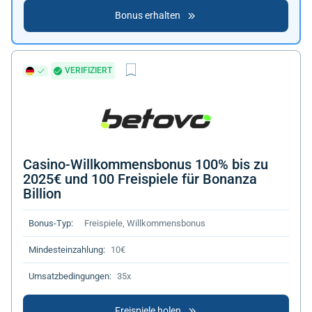
Bonus erhalten
VERIFIZIERT
Casino-Willkommensbonus 100% bis zu
2025€ und 100 Freispiele für Bonanza
Billion
Bonus-Typ:
Freispiele, Willkommensbonus
Mindesteinzahlung:
10€
Umsatzbedingungen:
35x
Freispiele holen