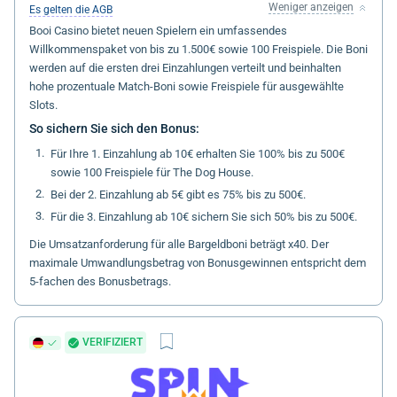
Weniger anzeigen
Es gelten die AGB
Booi Casino bietet neuen Spielern ein umfassendes
Willkommenspaket von bis zu 1.500€ sowie 100 Freispiele. Die Boni
werden auf die ersten drei Einzahlungen verteilt und beinhalten
hohe prozentuale Match-Boni sowie Freispiele für ausgewählte
Slots.
So sichern Sie sich den Bonus:
Für Ihre 1. Einzahlung ab 10€ erhalten Sie 100% bis zu 500€
sowie 100 Freispiele für The Dog House.
Bei der 2. Einzahlung ab 5€ gibt es 75% bis zu 500€.
Für die 3. Einzahlung ab 10€ sichern Sie sich 50% bis zu 500€.
Die Umsatzanforderung für alle Bargeldboni beträgt x40. Der
maximale Umwandlungsbetrag von Bonusgewinnen entspricht dem
5-fachen des Bonusbetrags.
VERIFIZIERT