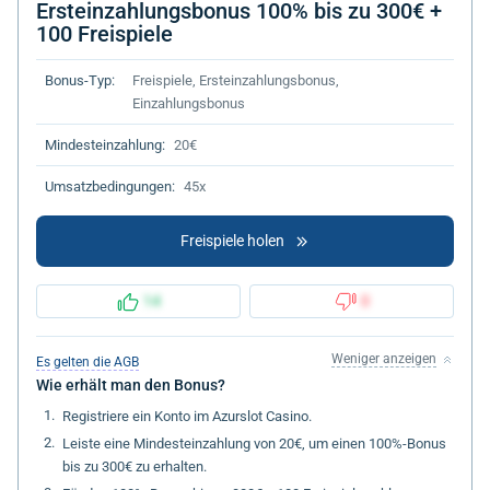
Ersteinzahlungsbonus 100% bis zu 300€ +
100 Freispiele
Bonus-Typ:
Freispiele, Ersteinzahlungsbonus,
Einzahlungsbonus
Mindesteinzahlung:
20€
Umsatzbedingungen:
45x
Freispiele holen
14
0
Weniger anzeigen
Es gelten die AGB
Wie erhält man den Bonus?
Registriere ein Konto im Azurslot Casino.
Leiste eine Mindesteinzahlung von 20€, um einen 100%-Bonus
bis zu 300€ zu erhalten.