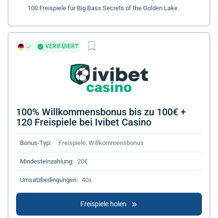
100 Freispiele für Big Bass Secrets of the Golden Lake.
VERIFIZIERT
100% Willkommensbonus bis zu 100€ +
120 Freispiele bei Ivibet Casino
Bonus-Typ:
Freispiele, Willkommensbonus
Mindesteinzahlung:
20€
Umsatzbedingungen:
40x
Freispiele holen