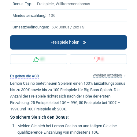
Bonus-Typ:
Freispiele, Willkommensbonus
Mindesteinzahlung:
10€
Umsatzbedingungen:
50x Bonus / 20x FS
Freispiele holen
41
4
Weniger anzeigen
Es gelten die AGB
Lemon Casino bietet neuen Spielern einen 100% Einzahlungsbonus
bis zu 300€ sowie bis zu 100 Freispiele für Big Bass Splash. Die
Anzahl der Freispiele richtet sich nach der Höhe der ersten
Einzahlung: 25 Freispiele bei 10€ – 99€, 50 Freispiele bei 100€ –
199€ und 100 Freispiele ab 200€.
So sichern Sie sich den Bonus:
Melden Sie sich bei Lemon Casino an und tätigen Sie eine
qualifizierende Einzahlung von mindestens 10€.