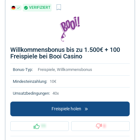
VERIFIZIERT
Willkommensbonus bis zu 1.500€ + 100
Freispiele bei Booi Casino
Bonus-Typ:
Freispiele, Willkommensbonus
Mindesteinzahlung:
10€
Umsatzbedingungen:
40x
Freispiele holen
11
0