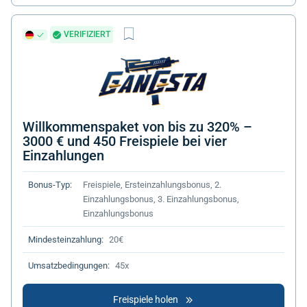
VERIFIZIERT
Willkommenspaket von bis zu 320% –
3000 € und 450 Freispiele bei vier
Einzahlungen
Bonus-Typ:
Freispiele, Ersteinzahlungsbonus, 2.
Einzahlungsbonus, 3. Einzahlungsbonus,
Einzahlungsbonus
Mindesteinzahlung:
20€
Umsatzbedingungen:
45x
Freispiele holen