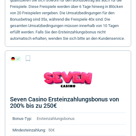
qualifizieren Sie sich sowohl für den Bonusbetrag als auch für die
Freispiele. Diese Freispiele werden über 6 Tage hinweg in Blöcken
von 20 Freispielen vergeben. Die Umsatzbedingungen für den
Bonusbetrag sind 35x, während die Freispiele 40x sind. Die
gesamten Umsatzbedingungen müssen innerhalb von 10 Tagen
erfüllt werden. Falls Sie den Ersteinzahlungsbonus nicht
automatisch erhalten, wenden Sie sich bitte an den Kundenservice.
Seven Casino Ersteinzahlungsbonus von
200% bis zu 250€
Bonus-Typ:
Ersteinzahlungsbonus
Mindesteinzahlung:
50€