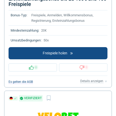
Freispiele
Bonus-Typ:
Freispiele, Anmelden, Willkommensbonus,
Registrierung, Ersteinzahlungsbonus
Mindesteinzahlung:
20€
Umsatzbedingungen:
50x
Freispiele holen
0
1
Details anzeigen
Es gelten die AGB
VERIFIZIERT