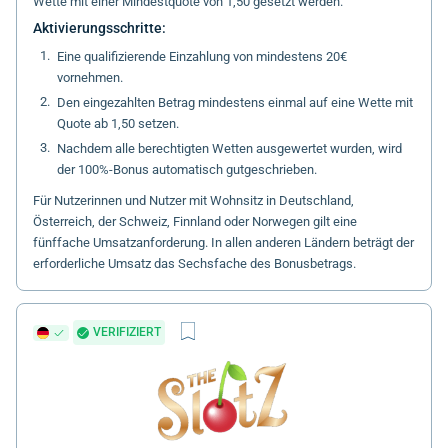
Wette mit einer Mindestquote von 1,50 gesetzt werden.
Aktivierungsschritte:
Eine qualifizierende Einzahlung von mindestens 20€
vornehmen.
Den eingezahlten Betrag mindestens einmal auf eine Wette mit
Quote ab 1,50 setzen.
Nachdem alle berechtigten Wetten ausgewertet wurden, wird
der 100%-Bonus automatisch gutgeschrieben.
Für Nutzerinnen und Nutzer mit Wohnsitz in Deutschland,
Österreich, der Schweiz, Finnland oder Norwegen gilt eine
fünffache Umsatzanforderung. In allen anderen Ländern beträgt der
erforderliche Umsatz das Sechsfache des Bonusbetrags.
VERIFIZIERT