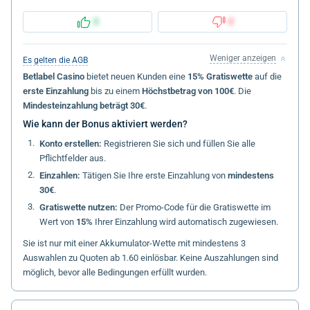
0
0
Weniger anzeigen
Es gelten die AGB
Betlabel Casino
bietet neuen Kunden eine
15% Gratiswette
auf die
erste Einzahlung
bis zu einem
Höchstbetrag von 100€
. Die
Mindesteinzahlung beträgt 30€
.
Wie kann der Bonus aktiviert werden?
Konto erstellen:
Registrieren Sie sich und füllen Sie alle
Pflichtfelder aus.
Einzahlen:
Tätigen Sie Ihre erste Einzahlung von
mindestens
30€
.
Gratiswette nutzen:
Der Promo-Code für die Gratiswette im
Wert von
15%
Ihrer Einzahlung wird automatisch zugewiesen.
Sie ist nur mit einer Akkumulator-Wette mit mindestens 3
Auswahlen zu Quoten ab 1.60 einlösbar. Keine Auszahlungen sind
möglich, bevor alle Bedingungen erfüllt wurden.