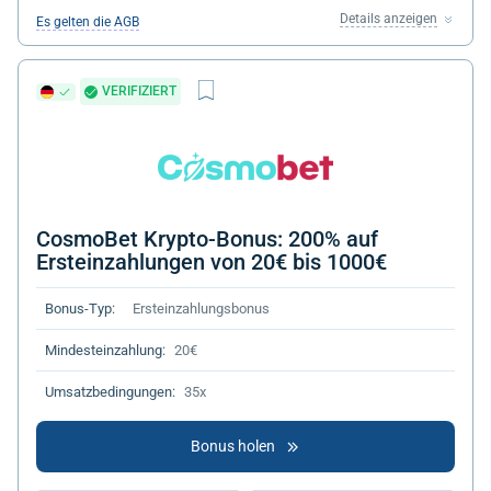
Details anzeigen
Es gelten die AGB
VERIFIZIERT
CosmoBet Krypto-Bonus: 200% auf
Ersteinzahlungen von 20€ bis 1000€
Bonus-Typ:
Ersteinzahlungsbonus
Mindesteinzahlung:
20€
Umsatzbedingungen:
35x
Bonus holen