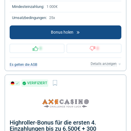
Mindesteinzahlung:
1 000€
Umsatzbedingungen:
25x
Bonus holen
0
0
Details anzeigen
Es gelten die AGB
VERIFIZIERT
Highroller-Bonus für die ersten 4.
Einzahlungen bis zu 6.500€ + 300