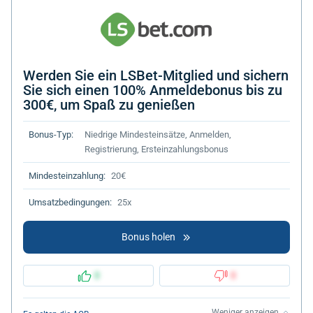
Werden Sie ein LSBet-Mitglied und sichern
Sie sich einen 100% Anmeldebonus bis zu
300€, um Spaß zu genießen
Bonus-Typ:
Niedrige Mindesteinsätze, Anmelden,
Registrierung, Ersteinzahlungsbonus
Mindesteinzahlung:
20€
Umsatzbedingungen:
25x
Bonus holen
0
0
Weniger anzeigen