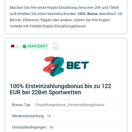
Machen Sie Ihre erste Krypto-Einzahlung zwischen 20€ und 1000€
und erhalten Sie einen beeindruckenden
160% Bonus
obendrauf. Ob
Bitcoin, Ethereum, Ripple oder andere, nutzen Sie Ihre Krypto-
Vorteile mit Velobet Krypto-Einzahlungsbonus!
VERIFIZIERT
100% Ersteinzahlungsbonus bis zu 122
EUR bei 22Bet Sportwetten
Bonus-Typ:
Einzahlungsbonus, Ersteinzahlungsbonus
Mindesteinzahlung:
1€
Umsatzbedingungen:
5x