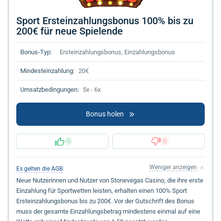
Sport Ersteinzahlungsbonus 100% bis zu
200€ für neue Spielende
Bonus-Typ:
Ersteinzahlungsbonus, Einzahlungsbonus
Mindesteinzahlung:
20€
Umsatzbedingungen:
5x - 6x
Bonus holen
0
0
Weniger anzeigen
Es gelten die AGB
Neue Nutzerinnen und Nutzer von Stonevegas Casino, die ihre erste
Einzahlung für Sportwetten leisten, erhalten einen 100% Sport
Ersteinzahlungsbonus bis zu 200€. Vor der Gutschrift des Bonus
muss der gesamte Einzahlungsbetrag mindestens einmal auf eine