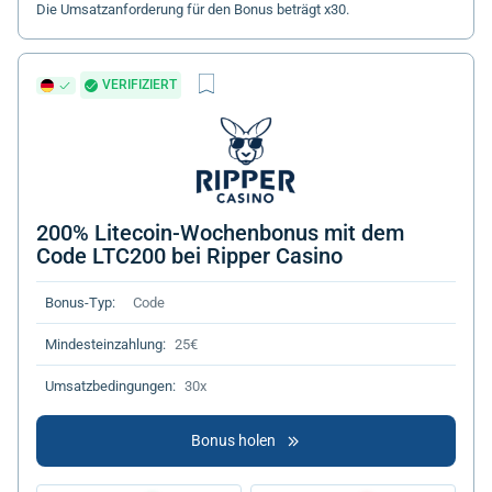
Die Umsatzanforderung für den Bonus beträgt x30.
VERIFIZIERT
200% Litecoin-Wochenbonus mit dem
Code LTC200 bei Ripper Casino
Bonus-Typ:
Code
Mindesteinzahlung:
25€
Umsatzbedingungen:
30x
Bonus holen