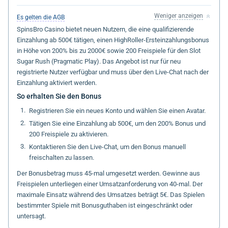
Weniger anzeigen
Es gelten die AGB
SpinsBro Casino bietet neuen Nutzern, die eine qualifizierende
Einzahlung ab 500€ tätigen, einen HighRoller-Ersteinzahlungsbonus
in Höhe von 200% bis zu 2000€ sowie 200 Freispiele für den Slot
Sugar Rush (Pragmatic Play). Das Angebot ist nur für neu
registrierte Nutzer verfügbar und muss über den Live-Chat nach der
Einzahlung aktiviert werden.
So erhalten Sie den Bonus
Registrieren Sie ein neues Konto und wählen Sie einen Avatar.
Tätigen Sie eine Einzahlung ab 500€, um den 200% Bonus und
200 Freispiele zu aktivieren.
Kontaktieren Sie den Live-Chat, um den Bonus manuell
freischalten zu lassen.
Der Bonusbetrag muss 45-mal umgesetzt werden. Gewinne aus
Freispielen unterliegen einer Umsatzanforderung von 40-mal. Der
maximale Einsatz während des Umsatzes beträgt 5€. Das Spielen
bestimmter Spiele mit Bonusguthaben ist eingeschränkt oder
untersagt.