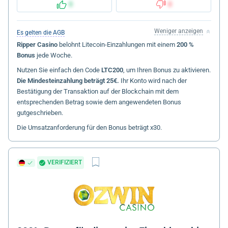
0
0
Weniger anzeigen
Es gelten die AGB
Ripper Casino
belohnt Litecoin-Einzahlungen mit einem
200 %
Bonus
jede Woche.
Nutzen Sie einfach den Code
LTC200
, um Ihren Bonus zu aktivieren.
Die Mindesteinzahlung beträgt 25€.
Ihr Konto wird nach der
Bestätigung der Transaktion auf der Blockchain mit dem
entsprechenden Betrag sowie dem angewendeten Bonus
gutgeschrieben.
Die Umsatzanforderung für den Bonus beträgt x30.
VERIFIZIERT