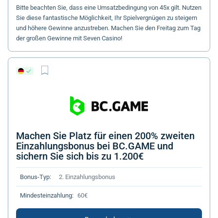
Bitte beachten Sie, dass eine Umsatzbedingung von 45x gilt. Nutzen
Sie diese fantastische Möglichkeit, Ihr Spielvergnügen zu steigern
und höhere Gewinne anzustreben. Machen Sie den Freitag zum Tag
der großen Gewinne mit Seven Casino!
Machen Sie Platz für einen 200% zweiten
Einzahlungsbonus bei BC.GAME und
sichern Sie sich bis zu 1.200€
Bonus-Typ:
2. Einzahlungsbonus
Mindesteinzahlung:
60€