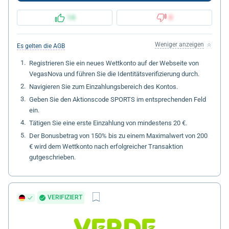
14
0
Weniger anzeigen
Es gelten die AGB
Registrieren Sie ein neues Wettkonto auf der Webseite von
VegasNova und führen Sie die Identitätsverifizierung durch.
Navigieren Sie zum Einzahlungsbereich des Kontos.
Geben Sie den Aktionscode SPORTS im entsprechenden Feld
ein.
Tätigen Sie eine erste Einzahlung von mindestens 20 €.
Der Bonusbetrag von 150% bis zu einem Maximalwert von 200
€ wird dem Wettkonto nach erfolgreicher Transaktion
gutgeschrieben.
VERIFIZIERT