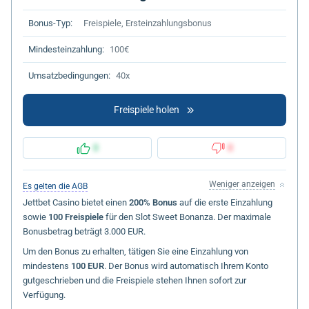
Bonus-Typ:
Freispiele, Ersteinzahlungsbonus
Mindesteinzahlung:
100€
Umsatzbedingungen:
40x
Freispiele holen
0
0
Weniger anzeigen
Es gelten die AGB
Jettbet Casino bietet einen
200% Bonus
auf die erste Einzahlung
sowie
100 Freispiele
für den Slot Sweet Bonanza. Der maximale
Bonusbetrag beträgt 3.000 EUR.
Um den Bonus zu erhalten, tätigen Sie eine Einzahlung von
mindestens
100 EUR
. Der Bonus wird automatisch Ihrem Konto
gutgeschrieben und die Freispiele stehen Ihnen sofort zur
Verfügung.