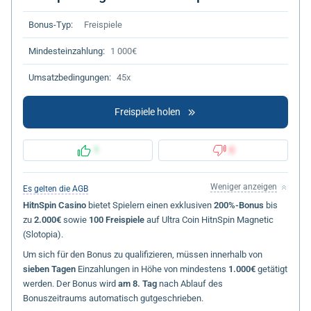
Bonus-Typ:
Freispiele
Mindesteinzahlung:
1 000€
Umsatzbedingungen:
45x
Freispiele holen
1
0
Weniger anzeigen
Es gelten die AGB
HitnSpin Casino
bietet Spielern einen exklusiven
200%-Bonus
bis
zu
2.000€
sowie
100 Freispiele
auf Ultra Coin HitnSpin Magnetic
(Slotopia).
Um sich für den Bonus zu qualifizieren, müssen innerhalb von
sieben Tagen
Einzahlungen in Höhe von mindestens
1.000€
getätigt
werden. Der Bonus wird
am 8. Tag
nach Ablauf des
Bonuszeitraums automatisch gutgeschrieben.