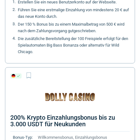
Erstellen Sie ein neues Benutzerkonto auf der Webseite.
Führen Sie eine erstmalige Einzahlung von mindestens 20 € auf
das neue Konto durch.
Der 150 % Bonus bis zu einem Maximalbetrag von 500 € wird
nach dem Zahlungsvorgang gutgeschrieben.
Die zusätzliche Bereitstellung der 100 Freispiele erfolgt für den
Spielautomaten Big Bass Bonanza oder alternativ für Wild
Chicago.
200% Krypto Einzahlungsbonus bis zu
3.000 USDT für Neukunden
Bonus-Typ:
Willkommensbonus, Einzahlungsbonus