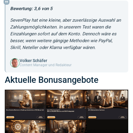
Bewertung: 3,6 von 5
SevenPlay hat eine kleine, aber zuverlässige Auswahl an
Zahlungsmöglichkeiten. In unserem Test waren die
Einzahlungen sofort auf dem Konto. Dennoch wäre es
besser, wenn weitere gängige Methoden wie PayPal,
Skrill, Neteller oder Klarna verfügbar wären.
Volker Schäfer
Content Manager und Redakteur
Aktuelle Bonusangebote