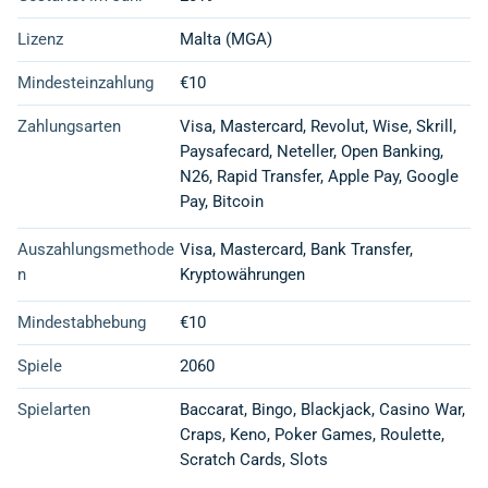
Lizenz
Malta (MGA)
Mindesteinzahlung
€10
Zahlungsarten
Visa, Mastercard, Revolut, Wise, Skrill,
Paysafecard, Neteller, Open Banking,
N26, Rapid Transfer, Apple Pay, Google
Pay, Bitcoin
Auszahlungsmethode
Visa, Mastercard, Bank Transfer,
n
Kryptowährungen
Mindestabhebung
€10
Spiele
2060
Spielarten
Baccarat, Bingo, Blackjack, Casino War,
Craps, Keno, Poker Games, Roulette,
Scratch Cards, Slots