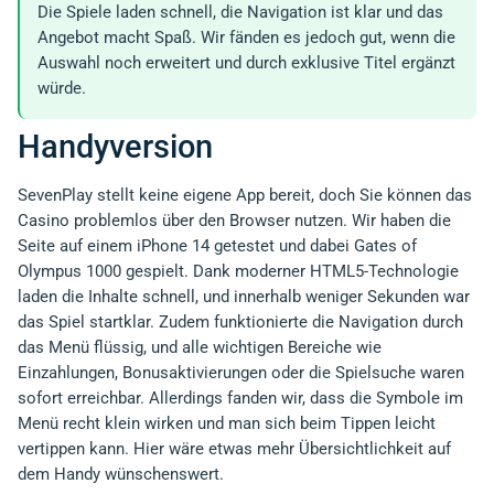
Die Spiele laden schnell, die Navigation ist klar und das
Angebot macht Spaß. Wir fänden es jedoch gut, wenn die
Auswahl noch erweitert und durch exklusive Titel ergänzt
würde.
Handyversion
SevenPlay stellt keine eigene App bereit, doch Sie können das
Casino problemlos über den Browser nutzen. Wir haben die
Seite auf einem iPhone 14 getestet und dabei Gates of
Olympus 1000 gespielt. Dank moderner HTML5-Technologie
laden die Inhalte schnell, und innerhalb weniger Sekunden war
das Spiel startklar. Zudem funktionierte die Navigation durch
das Menü flüssig, und alle wichtigen Bereiche wie
Einzahlungen, Bonusaktivierungen oder die Spielsuche waren
sofort erreichbar. Allerdings fanden wir, dass die Symbole im
Menü recht klein wirken und man sich beim Tippen leicht
vertippen kann. Hier wäre etwas mehr Übersichtlichkeit auf
dem Handy wünschenswert.