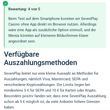
Bewertung: 4 von 5
Beim Test auf dem Smartphone konnten wir SevenPlay
Casino ohne App direkt im Browser nutzen. Allerdings
wäre eine App als zusätzliche Option sinnvoll, und die
Menüs könnten auf kleineren Bildschirmen klarer
angeordnet sein.
Verfügbare
Auszahlungsmethoden
SevenPlay bietet nur eine kleine Auswahl an Methoden für
Auszahlungen, nämlich Visa, Mastercard, SEPA und
verschiedene Kryptowährungen. Die Limits liegen bei
mindestens 5 € für SEPA und 10 € für Karten oder Krypto.
Besonders positiv fanden wir, dass eine SevenPlay Auszahlung
schon ab 5 € möglich ist, da viele Anbieter höhere Grenzen
haben.