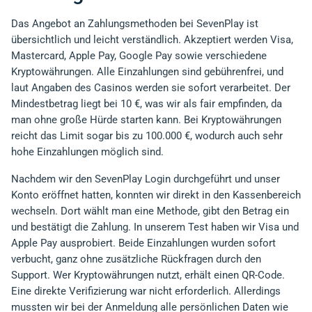
Das Angebot an Zahlungsmethoden bei SevenPlay ist
übersichtlich und leicht verständlich. Akzeptiert werden Visa,
Mastercard, Apple Pay, Google Pay sowie verschiedene
Kryptowährungen. Alle Einzahlungen sind gebührenfrei, und
laut Angaben des Casinos werden sie sofort verarbeitet. Der
Mindestbetrag liegt bei 10 €, was wir als fair empfinden, da
man ohne große Hürde starten kann. Bei Kryptowährungen
reicht das Limit sogar bis zu 100.000 €, wodurch auch sehr
hohe Einzahlungen möglich sind.
Nachdem wir den SevenPlay Login durchgeführt und unser
Konto eröffnet hatten, konnten wir direkt in den Kassenbereich
wechseln. Dort wählt man eine Methode, gibt den Betrag ein
und bestätigt die Zahlung. In unserem Test haben wir Visa und
Apple Pay ausprobiert. Beide Einzahlungen wurden sofort
verbucht, ganz ohne zusätzliche Rückfragen durch den
Support. Wer Kryptowährungen nutzt, erhält einen QR-Code.
Eine direkte Verifizierung war nicht erforderlich. Allerdings
mussten wir bei der Anmeldung alle persönlichen Daten wie