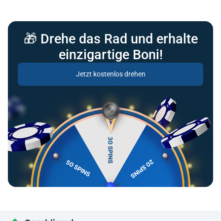
🎁 Drehe das Rad und erhalte
einzigartige Boni!
Jetzt kostenlos drehen