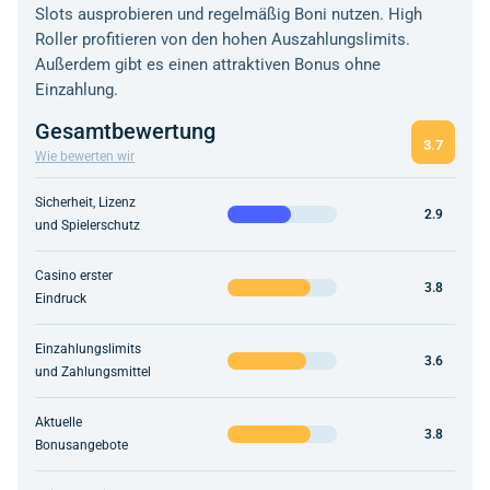
Slots ausprobieren und regelmäßig Boni nutzen. High
Roller profitieren von den hohen Auszahlungslimits.
Außerdem gibt es einen attraktiven Bonus ohne
Einzahlung.
Gesamtbewertung
3.7
Wie bewerten wir
Sicherheit, Lizenz
2.9
und Spielerschutz
Casino erster
3.8
Eindruck
Einzahlungslimits
3.6
und Zahlungsmittel
Aktuelle
3.8
Bonusangebote