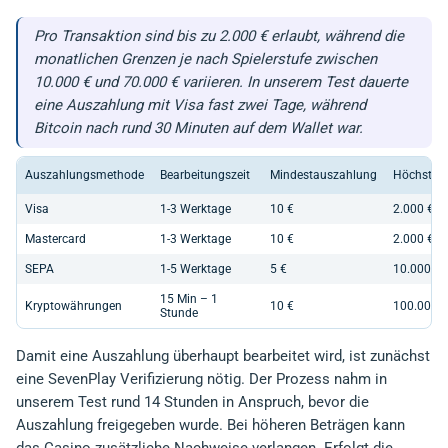
Pro Transaktion sind bis zu 2.000 € erlaubt, während die
monatlichen Grenzen je nach Spielerstufe zwischen
10.000 € und 70.000 € variieren. In unserem Test dauerte
eine Auszahlung mit Visa fast zwei Tage, während
Bitcoin nach rund 30 Minuten auf dem Wallet war.
Auszahlungsmethode
Bearbeitungszeit
Mindestauszahlung
Höchstau
Visa
1-3 Werktage
10 €
2.000 €
Mastercard
1-3 Werktage
10 €
2.000 €
SEPA
1-5 Werktage
5 €
10.000 €
15 Min – 1
Kryptowährungen
10 €
100.000 €
Stunde
Damit eine Auszahlung überhaupt bearbeitet wird, ist zunächst
eine SevenPlay Verifizierung nötig. Der Prozess nahm in
unserem Test rund 14 Stunden in Anspruch, bevor die
Auszahlung freigegeben wurde. Bei höheren Beträgen kann