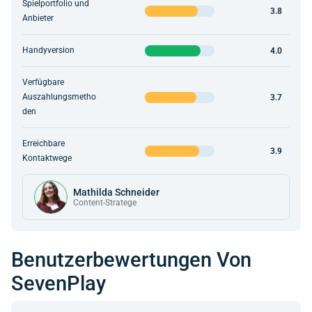
Spielportfolio und
3.8
Anbieter
Handyversion
4.0
Verfügbare
Auszahlungsmetho
3.7
den
Erreichbare
3.9
Kontaktwege
Mathilda Schneider
Content-Stratege
Benutzerbewertungen Von
SevenPlay