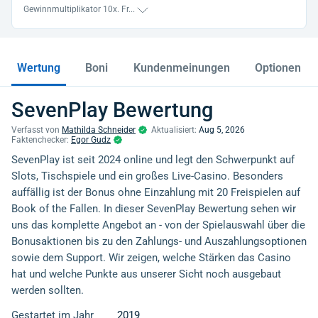
Gewinnmultiplikator 10x. Fr
...
Wertung
Boni
Kundenmeinungen
Optionen
SevenPlay Bewertung
Verfasst von
Mathilda Schneider
Aktualisiert:
Aug 5, 2026
Faktenchecker:
Egor Gudz
SevenPlay ist seit 2024 online und legt den Schwerpunkt auf
Slots, Tischspiele und ein großes Live-Casino. Besonders
auffällig ist der Bonus ohne Einzahlung mit 20 Freispielen auf
Book of the Fallen. In dieser SevenPlay Bewertung sehen wir
uns das komplette Angebot an - von der Spielauswahl über die
Bonusaktionen bis zu den Zahlungs- und Auszahlungsoptionen
sowie dem Support. Wir zeigen, welche Stärken das Casino
hat und welche Punkte aus unserer Sicht noch ausgebaut
werden sollten.
Gestartet im Jahr
2019