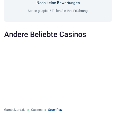
Noch keine Bewertungen
Schon gespielt? Teilen Sie Ihre Erfahrung.
Andere Beliebte Casinos
GambLizard.de
Casinos
SevenPlay