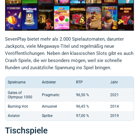
SevenPlay bietet mehr als 2.000 Spielautomaten, darunter
Jackpots, viele Megaways-Titel und regelmäßig neue
Veröffentlichungen. Neben den klassischen Slots gibt es auch
Crash Spiele, die wir besonders mögen, weil sie schnelle
Runden und zusätzliche Spannung ins Spiel bringen.
Spielname
Anbieter
RTP
Jahr
Gates of
Pragmatic
96,50 %
2021
Olympus 1000
Burning Hot
Amusnet
96,45 %
2014
Aviator
Spribe
97,00 %
2019
Tischspiele