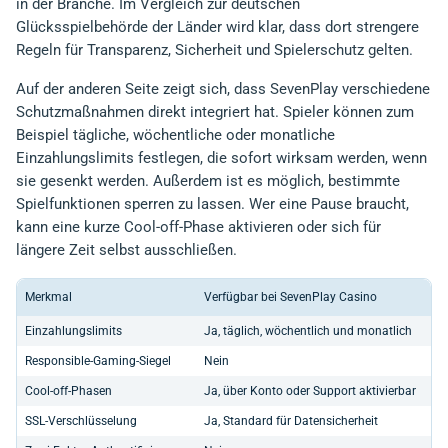
in der Branche. Im Vergleich zur deutschen
Glücksspielbehörde der Länder wird klar, dass dort strengere
Regeln für Transparenz, Sicherheit und Spielerschutz gelten.
Auf der anderen Seite zeigt sich, dass SevenPlay verschiedene
Schutzmaßnahmen direkt integriert hat. Spieler können zum
Beispiel tägliche, wöchentliche oder monatliche
Einzahlungslimits festlegen, die sofort wirksam werden, wenn
sie gesenkt werden. Außerdem ist es möglich, bestimmte
Spielfunktionen sperren zu lassen. Wer eine Pause braucht,
kann eine kurze Cool-off-Phase aktivieren oder sich für
längere Zeit selbst ausschließen.
Merkmal
Verfügbar bei SevenPlay Casino
Einzahlungslimits
Ja, täglich, wöchentlich und monatlich
Responsible-Gaming-Siegel
Nein
Cool-off-Phasen
Ja, über Konto oder Support aktivierbar
SSL-Verschlüsselung
Ja, Standard für Datensicherheit