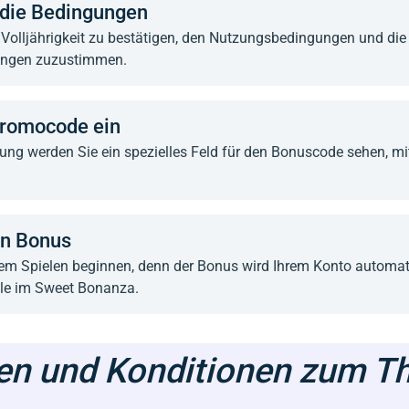
 die Bedingungen
 Volljährigkeit zu bestätigen, den Nutzungsbedingungen und die
ngen zuzustimmen.
Promocode ein
ung werden Sie ein spezielles Feld für den Bonuscode sehen, mit
en Bonus
dem Spielen beginnen, denn der Bonus wird Ihrem Konto automat
ele im Sweet Bonanza.
en und Konditionen zum T