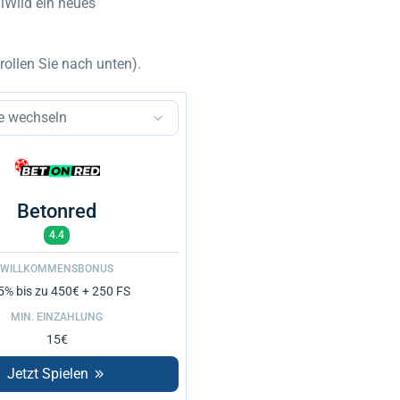
iWild ein neues
ollen Sie nach unten).
e wechseln
Marke wechseln
Betonred
MONRO Casino
4.4
4.5
WILLKOMMENSBONUS
WILLKOMMENSBONUS
5% bis zu 450€ + 250 FS
150% bis zu 600€ + 400 FS
MIN. EINZAHLUNG
MIN. EINZAHLUNG
15€
20€
Jetzt Spielen
Jetzt Spielen