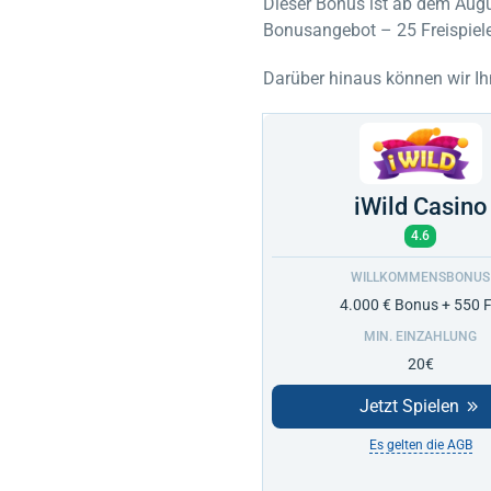
Dieser Bonus ist ab dem Augu
Bonusangebot – 25 Freispiele
Darüber hinaus können wir Ih
iWild Casino
4.6
WILLKOMMENSBONUS
4.000 € Bonus + 550 
MIN. EINZAHLUNG
20€
Jetzt Spielen
Es gelten die AGB