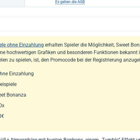
Es gelten die AGB
iele ohne Einzahlung
erhalten Spieler die Möglichkeit, Sweet Bo
ine hochwertigen Grafiken und besonderen Funktionen bekannt is
len zu spielen, ist, den Promocode bei der Registrierung anzuge
 ohne Einzahlung
reispiele
eet Bonanza
40х
0€
üße Atmosphäre mit bunten Bonbons, einem „Tumble“-Effekt und