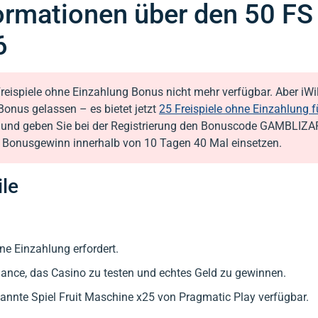
formationen über den 50 F
6
 Freispiele ohne Einzahlung Bonus nicht mehr verfügbar. Aber iW
Bonus gelassen – es bietet jetzt
25 Freispiele ohne Einzahlung f
o und geben Sie bei der Registrierung den Bonuscode GAMBLIZA
n Bonusgewinn innerhalb von 10 Tagen 40 Mal einsetzen.
le
ine Einzahlung erfordert.
Chance, das Casino zu testen und echtes Geld zu gewinnen.
ekannte Spiel Fruit Maschine x25 von Pragmatic Play verfügbar.