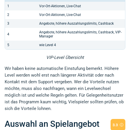
1
Vor-Ort-Aktionen, Live-Chat
2
Vor-Ort-Aktionen, Live-Chat
3
Angebote, höhere Auszahlungslimits, Cashback
Angebote, höhere Auszahlungslimits, Cashback, VIP-
4
Manager
5
wie Level 4
VIP-Level Übersicht
Wir haben keine automatische Einstufung bemerkt. Höhere
Level werden wohl erst nach längerer Aktivität oder nach
Kontakt mit dem Support vergeben. Wer die Vorteile nutzen
möchte, muss also nachfragen, wann ein Levelwechsel
möglich ist und welche Regeln gelten. Für Gelegenheitsnutzer
ist das Programm kaum wichtig, Vielspieler sollten prüfen, ob
sich die Vorteile lohnen.
Auswahl an Spielangebot
3.3