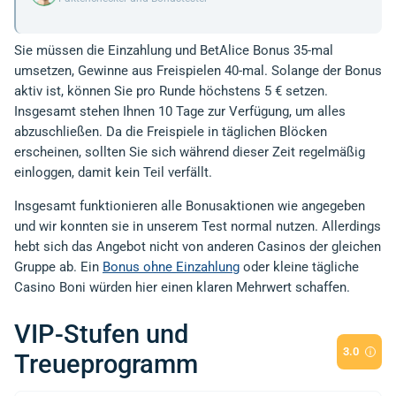
Sie müssen die Einzahlung und BetAlice Bonus 35-mal
umsetzen, Gewinne aus Freispielen 40-mal. Solange der Bonus
aktiv ist, können Sie pro Runde höchstens 5 € setzen.
Insgesamt stehen Ihnen 10 Tage zur Verfügung, um alles
abzuschließen. Da die Freispiele in täglichen Blöcken
erscheinen, sollten Sie sich während dieser Zeit regelmäßig
einloggen, damit kein Teil verfällt.
Insgesamt funktionieren alle Bonusaktionen wie angegeben
und wir konnten sie in unserem Test normal nutzen. Allerdings
hebt sich das Angebot nicht von anderen Casinos der gleichen
Gruppe ab. Ein
Bonus ohne Einzahlung
oder kleine tägliche
Casino Boni würden hier einen klaren Mehrwert schaffen.
VIP-Stufen und
3.0
Treueprogramm