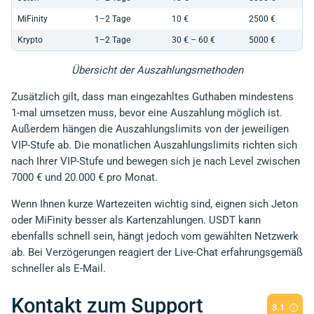
MiFinity
1–2 Tage
10 €
2500 €
Krypto
1–2 Tage
30 € – 60 €
5000 €
Übersicht der Auszahlungsmethoden
Zusätzlich gilt, dass man eingezahltes Guthaben mindestens
1-mal umsetzen muss, bevor eine Auszahlung möglich ist.
Außerdem hängen die Auszahlungslimits von der jeweiligen
VIP-Stufe ab. Die monatlichen Auszahlungslimits richten sich
nach Ihrer VIP-Stufe und bewegen sich je nach Level zwischen
7000 € und 20.000 € pro Monat.
Wenn Ihnen kurze Wartezeiten wichtig sind, eignen sich Jeton
oder MiFinity besser als Kartenzahlungen. USDT kann
ebenfalls schnell sein, hängt jedoch vom gewählten Netzwerk
ab. Bei Verzögerungen reagiert der Live-Chat erfahrungsgemäß
schneller als E-Mail.
Kontakt zum Support
3.1