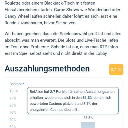
Roulette oder einem Blackjack-Tisch mit festen
Einsatzbereichen starten. Game-Shows wie Wonderland oder
Candy Wheel laufen schneller, daher lohnt es sich, erst eine
Runde zuzuschauen, bevor Sie setzen.
Wir haben gesehen, dass die Spieleauswahl groß ist und alles
abdeckt, was man erwartet. Die Slots und Live-Tische liefen
im Test ohne Probleme. Schade ist nur, dass man RTP-Infos
erst im Spiel selbst sieht und nicht direkt in der Lobby.
Auszahlungsmethoden
2.7
100%
BetAlice hat
2.7
Punkte für seinen Auszahlungsarten
erhalten, wodurch es sich in den
31.3%
der ähnlich
90%
bewerteten Casinos platziert und 3.1% der
80%
analysierten Casinos übertrifft
70%
53.8%
60%
50%