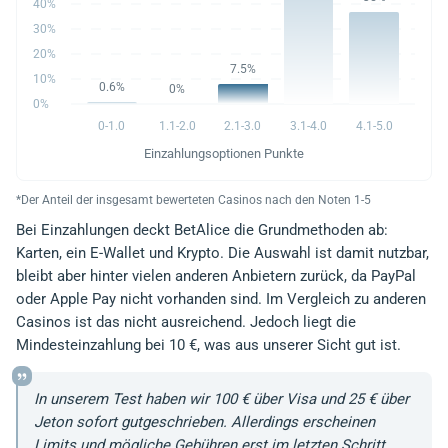
40%
30%
20%
7.5%
10%
0.6%
0%
0%
0-1.0
1.1-2.0
2.1-3.0
3.1-4.0
4.1-5.0
Einzahlungsoptionen Punkte
*Der Anteil der insgesamt bewerteten Casinos nach den Noten 1-5
Bei Einzahlungen deckt BetAlice die Grundmethoden ab:
Karten, ein E-Wallet und Krypto. Die Auswahl ist damit nutzbar,
bleibt aber hinter vielen anderen Anbietern zurück, da PayPal
oder Apple Pay nicht vorhanden sind. Im Vergleich zu anderen
Casinos ist das nicht ausreichend. Jedoch liegt die
Mindesteinzahlung bei 10 €, was aus unserer Sicht gut ist.
In unserem Test haben wir 100 € über Visa und 25 € über
Jeton sofort gutgeschrieben. Allerdings erscheinen
Limits und mögliche Gebühren erst im letzten Schritt,