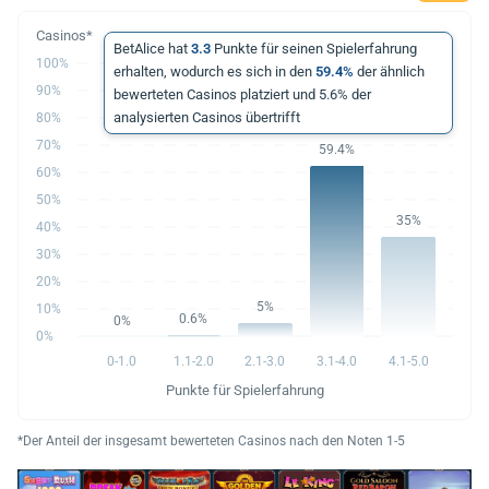
BetAlice hat
3.3
Punkte für seinen Spielerfahrung
100%
erhalten, wodurch es sich in den
59.4%
der ähnlich
90%
bewerteten Casinos platziert und 5.6% der
analysierten Casinos übertrifft
80%
70%
59.4%
60%
50%
35%
40%
30%
20%
5%
10%
0.6%
0%
0%
0-1.0
1.1-2.0
2.1-3.0
3.1-4.0
4.1-5.0
Punkte für Spielerfahrung
*Der Anteil der insgesamt bewerteten Casinos nach den Noten 1-5