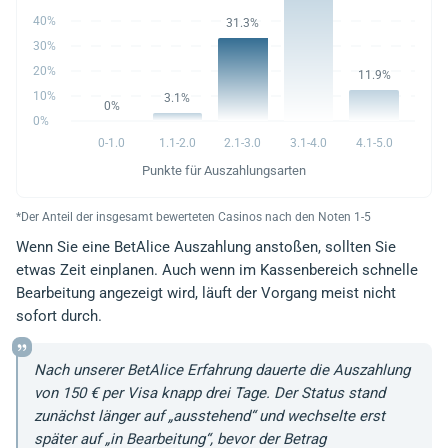
40%
31.3%
30%
20%
11.9%
10%
3.1%
0%
0%
0-1.0
1.1-2.0
2.1-3.0
3.1-4.0
4.1-5.0
Punkte für Auszahlungsarten
*Der Anteil der insgesamt bewerteten Casinos nach den Noten 1-5
Wenn Sie eine BetAlice Auszahlung anstoßen, sollten Sie
etwas Zeit einplanen. Auch wenn im Kassenbereich schnelle
Bearbeitung angezeigt wird, läuft der Vorgang meist nicht
sofort durch.
Nach unserer BetAlice Erfahrung dauerte die Auszahlung
von 150 € per Visa knapp drei Tage. Der Status stand
zunächst länger auf „ausstehend“ und wechselte erst
später auf „in Bearbeitung“, bevor der Betrag