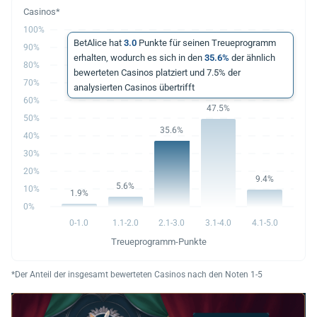
100%
BetAlice hat
3.0
Punkte für seinen Treueprogramm
90%
erhalten, wodurch es sich in den
35.6%
der ähnlich
80%
bewerteten Casinos platziert und 7.5% der
70%
analysierten Casinos übertrifft
60%
47.5%
50%
35.6%
40%
30%
20%
9.4%
5.6%
10%
1.9%
0%
0-1.0
1.1-2.0
2.1-3.0
3.1-4.0
4.1-5.0
Treueprogramm-Punkte
*Der Anteil der insgesamt bewerteten Casinos nach den Noten 1-5