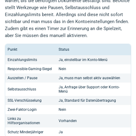
warten, bis die benötigten Dokumente bestätigt sind. BetAlice
stellt Werkzeuge wie Pausen, Selbstausschluss und
Einzahlungslimits bereit. Allerdings sind diese nicht sofort
sichtbar und man muss das in den Kontoeinstellungen finden.
Zudem gibt es einen Timer zur Erinnerung an die Spielzeit,
aber Sie müssen dies manuell aktivieren.
Punkt
Status
Einzahlungslimits
Ja, einstellbar im Konto-Menü
Responsible-Gaming-Siegel
Nein
Auszeiten / Pause
Ja, muss man selbst aktiv auswählen
Ja, Anfrage über Support oder Konto-
Selbstausschluss
Menü
SSL-Verschlüsselung
Ja, Standard für Datenübertragung
Zwei-Faktor-Login
Nein
Links zu
Vorhanden
Hilfsorganisationen
Schutz Minderjähriger
Ja