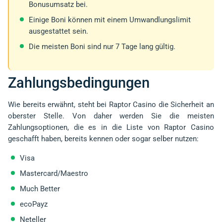
Bonusumsatz bei.
Einige Boni können mit einem Umwandlungslimit
ausgestattet sein.
Die meisten Boni sind nur 7 Tage lang gültig.
Zahlungsbedingungen
Wie bereits erwähnt, steht bei Raptor Casino die Sicherheit an
oberster Stelle. Von daher werden Sie die meisten
Zahlungsoptionen, die es in die Liste von Raptor Casino
geschafft haben, bereits kennen oder sogar selber nutzen:
Visa
Mastercard/Maestro
Much Better
ecoPayz
Neteller