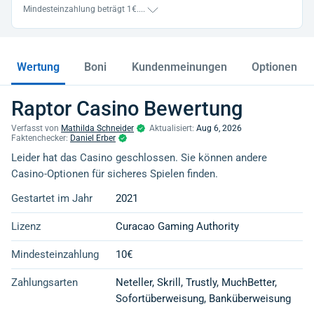
Mindesteinzahlung beträgt 1€.
...
Wertung
Boni
Kundenmeinungen
Optionen
Raptor Casino Bewertung
Verfasst von
Mathilda Schneider
Aktualisiert:
Aug 6, 2026
Faktenchecker:
Daniel Erber
Leider hat das Casino geschlossen. Sie können andere
Casino-Optionen für sicheres Spielen finden.
Gestartet im Jahr
2021
Lizenz
Curacao Gaming Authority
Mindesteinzahlung
10€
Zahlungsarten
Neteller, Skrill, Trustly, MuchBetter,
Sofortüberweisung, Banküberweisung