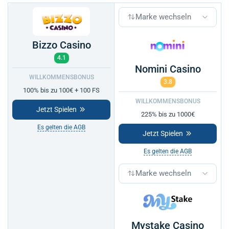
Marke wechseln
Bizzo Casino
4.1
Nomini Casino
WILLKOMMENSBONUS
3.8
100% bis zu 100€ + 100 FS
WILLKOMMENSBONUS
Jetzt Spielen
225% bis zu 1000€
Es gelten die AGB
Jetzt Spielen
Es gelten die AGB
Marke wechseln
Mystake Casino