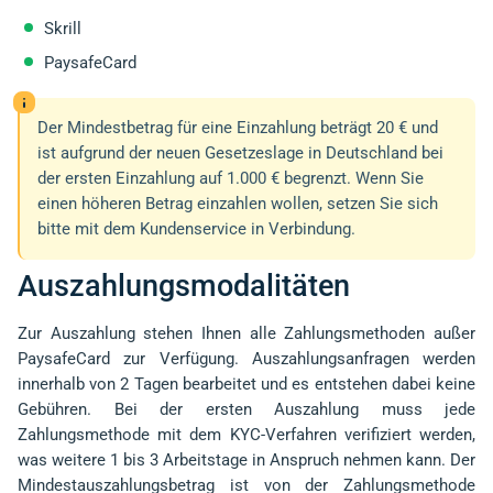
Skrill
PaysafeCard
Der Mindestbetrag für eine Einzahlung beträgt 20 € und
ist aufgrund der neuen Gesetzeslage in Deutschland bei
der ersten Einzahlung auf 1.000 € begrenzt. Wenn Sie
einen höheren Betrag einzahlen wollen, setzen Sie sich
bitte mit dem Kundenservice in Verbindung.
Auszahlungsmodalitäten
Zur Auszahlung stehen Ihnen alle Zahlungsmethoden außer
PaysafeCard zur Verfügung. Auszahlungsanfragen werden
innerhalb von 2 Tagen bearbeitet und es entstehen dabei keine
Gebühren. Bei der ersten Auszahlung muss jede
Zahlungsmethode mit dem KYC-Verfahren verifiziert werden,
was weitere 1 bis 3 Arbeitstage in Anspruch nehmen kann. Der
Mindestauszahlungsbetrag ist von der Zahlungsmethode