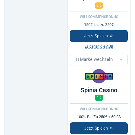
3.6
WILLKOMMENSBONUS
150% bis zu 250€
Jetzt Spielen
Es gelten die AGB
Marke wechseln
Spinia Casino
4.5
WILLKOMMENSBONUS
100% Bis Zu 250€ + 50 FS
Jetzt Spielen