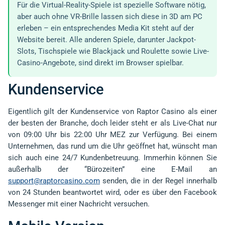
Für die Virtual-Reality-Spiele ist spezielle Software nötig,
aber auch ohne VR-Brille lassen sich diese in 3D am PC
erleben – ein entsprechendes Media Kit steht auf der
Website bereit. Alle anderen Spiele, darunter Jackpot-
Slots, Tischspiele wie Blackjack und Roulette sowie Live-
Casino-Angebote, sind direkt im Browser spielbar.
Kundenservice
Eigentlich gilt der Kundenservice von Raptor Casino als einer
der besten der Branche, doch leider steht er als Live-Chat nur
von 09:00 Uhr bis 22:00 Uhr MEZ zur Verfügung. Bei einem
Unternehmen, das rund um die Uhr geöffnet hat, wünscht man
sich auch eine 24/7 Kundenbetreuung. Immerhin können Sie
außerhalb der “Bürozeiten” eine E-Mail an
support@raptorcasino.com
senden, die in der Regel innerhalb
von 24 Stunden beantwortet wird, oder es über den Facebook
Messenger mit einer Nachricht versuchen.