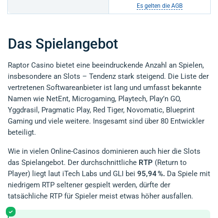
Es gelten die AGB
Das Spielangebot
Raptor Casino bietet eine beeindruckende Anzahl an Spielen,
insbesondere an Slots – Tendenz stark steigend. Die Liste der
vertretenen Softwareanbieter ist lang und umfasst bekannte
Namen wie NetEnt, Microgaming, Playtech, Play’n GO,
Yggdrasil, Pragmatic Play, Red Tiger, Novomatic, Blueprint
Gaming und viele weitere. Insgesamt sind über 80 Entwickler
beteiligt.
Wie in vielen Online-Casinos dominieren auch hier die Slots
das Spielangebot. Der durchschnittliche
RTP
(Return to
Player) liegt laut iTech Labs und GLI bei
95,94 %.
Da Spiele mit
niedrigem RTP seltener gespielt werden, dürfte der
tatsächliche RTP für Spieler meist etwas höher ausfallen.