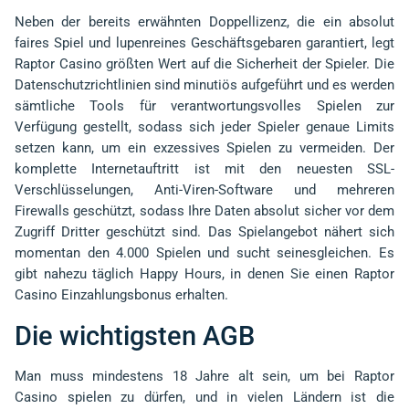
Neben der bereits erwähnten Doppellizenz, die ein absolut
faires Spiel und lupenreines Geschäftsgebaren garantiert, legt
Raptor Casino größten Wert auf die Sicherheit der Spieler. Die
Datenschutzrichtlinien sind minutiös aufgeführt und es werden
sämtliche Tools für verantwortungsvolles Spielen zur
Verfügung gestellt, sodass sich jeder Spieler genaue Limits
setzen kann, um ein exzessives Spielen zu vermeiden. Der
komplette Internetauftritt ist mit den neuesten SSL-
Verschlüsselungen, Anti-Viren-Software und mehreren
Firewalls geschützt, sodass Ihre Daten absolut sicher vor dem
Zugriff Dritter geschützt sind. Das Spielangebot nähert sich
momentan den 4.000 Spielen und sucht seinesgleichen. Es
gibt nahezu täglich Happy Hours, in denen Sie einen Raptor
Casino Einzahlungsbonus erhalten.
Die wichtigsten AGB
Man muss mindestens 18 Jahre alt sein, um bei Raptor
Casino spielen zu dürfen, und in vielen Ländern ist die