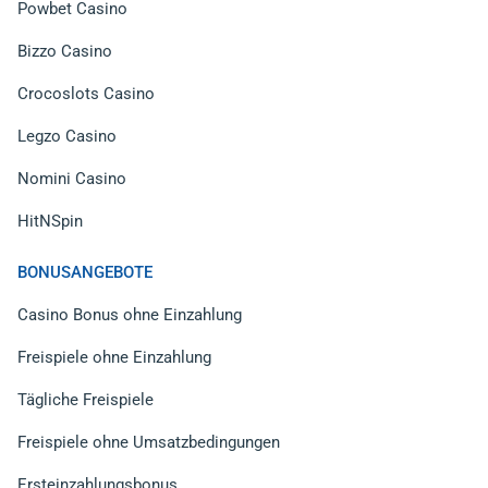
Powbet Casino
Bizzo Casino
Crocoslots Casino
Legzo Casino
Nomini Casino
HitNSpin
BONUSANGEBOTE
Casino Bonus ohne Einzahlung
Freispiele ohne Einzahlung
Tägliche Freispiele
Freispiele ohne Umsatzbedingungen
Ersteinzahlungsbonus