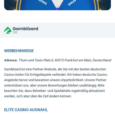
WERBEHINWEISE
Adresse:
Thurn-und-Taxis-Platz 6, 60313 Frankfurt am Main, Deutschland
Gamblizard ist eine Partner-Website, die Sie mit den besten deutschen
Casino-Seiten für Echtgeldspiele verbindet. Wir heben deutsche Casino-
Angebote hervor und bewahren unsere Unparteilichkeit. Unsere Partner
unterstützen uns, aber unsere Bewertungen bleiben unabhängig. Bitte
beachten Sie, dass Betreiber- und Spieldetails regelmäßig aktualisiert
werden, sich aber über die Zeit ändern können.
ELITE CASINO AUSWAHL