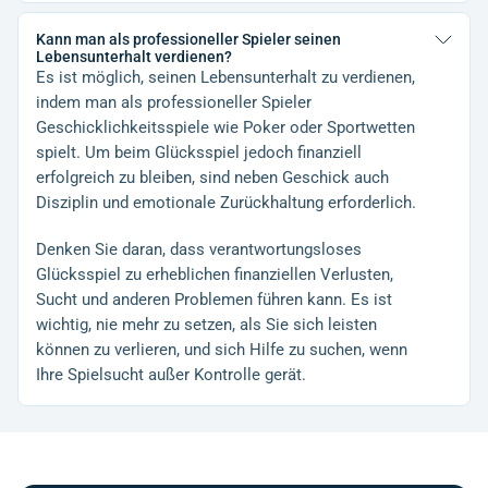
Kann man als professioneller Spieler seinen
Lebensunterhalt verdienen?
Es ist möglich, seinen Lebensunterhalt zu verdienen,
indem man als professioneller Spieler
Geschicklichkeitsspiele wie Poker oder Sportwetten
spielt. Um beim Glücksspiel jedoch finanziell
erfolgreich zu bleiben, sind neben Geschick auch
Disziplin und emotionale Zurückhaltung erforderlich.
Denken Sie daran, dass verantwortungsloses
Glücksspiel zu erheblichen finanziellen Verlusten,
Sucht und anderen Problemen führen kann. Es ist
wichtig, nie mehr zu setzen, als Sie sich leisten
können zu verlieren, und sich Hilfe zu suchen, wenn
Ihre Spielsucht außer Kontrolle gerät.