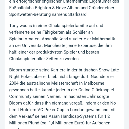
ein erfolgreicher englischer Unternehmer, Eigentümer des
Fußballclubs Brighton & Hove Albion und Gründer einer
Sportwetten-Beratung namens Starlizard.
Tony wuchs in einer Glücksspielerfamilie auf und
verfeinerte seine Fähigkeiten als Schüler an
Spielautomaten. Anschließend studierte er Mathematik
an der Universität Manchester, eine Expertise, die ihm
half, einer der produktivsten Spieler und besten
Glücksspieler aller Zeiten zu werden.
Bloom startete seine Karriere in der britischen Show Late
Night Poker, aber er blieb nicht lange dort. Nachdem er
2004 die australische Meisterschaft in Melbourne
gewonnen hatte, kannte jeder in der Online-Glücksspiel-
Community seinen Namen. Im nächsten Jahr sorgte
Bloom dafür, dass ihn niemand vergaß, indem er den No
Limit Hold’em VC Poker Cup in London gewann und mit
dem Verkauf seines Asian Handicap-Systems für 1,2
Millionen Pfund (ca. 1,4 Millionen Euro) für Aufsehen