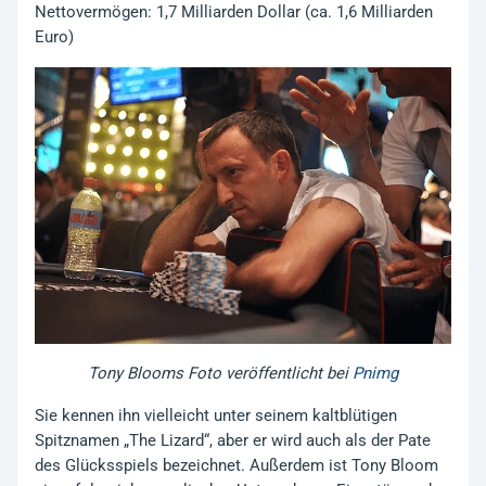
Nettovermögen: 1,7 Milliarden Dollar (ca. 1,6 Milliarden
Euro)
Tony Blooms Foto veröffentlicht bei
Pnimg
Sie kennen ihn vielleicht unter seinem kaltblütigen
Spitznamen „The Lizard“, aber er wird auch als der Pate
des Glücksspiels bezeichnet. Außerdem ist Tony Bloom