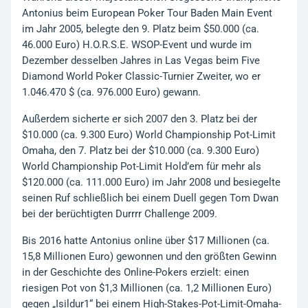
Antonius beim European Poker Tour Baden Main Event
im Jahr 2005, belegte den 9. Platz beim $50.000 (ca.
46.000 Euro) H.O.R.S.E. WSOP-Event und wurde im
Dezember desselben Jahres in Las Vegas beim Five
Diamond World Poker Classic-Turnier Zweiter, wo er
1.046.470 $ (ca. 976.000 Euro) gewann.
Außerdem sicherte er sich 2007 den 3. Platz bei der
$10.000 (ca. 9.300 Euro) World Championship Pot-Limit
Omaha, den 7. Platz bei der $10.000 (ca. 9.300 Euro)
World Championship Pot-Limit Hold’em für mehr als
$120.000 (ca. 111.000 Euro) im Jahr 2008 und besiegelte
seinen Ruf schließlich bei einem Duell gegen Tom Dwan
bei der berüchtigten Durrrr Challenge 2009.
Bis 2016 hatte Antonius online über $17 Millionen (ca.
15,8 Millionen Euro) gewonnen und den größten Gewinn
in der Geschichte des Online-Pokers erzielt: einen
riesigen Pot von $1,3 Millionen (ca. 1,2 Millionen Euro)
gegen „Isildur1“ bei einem High-Stakes-Pot-Limit-Omaha-