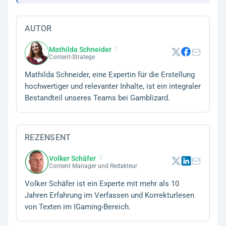
AUTOR
Mathilda Schneider
Content-Stratege
Mathilda Schneider, eine Expertin für die Erstellung
hochwertiger und relevanter Inhalte, ist ein integraler
Bestandteil unseres Teams bei Gamblizard.
REZENSENT
Volker Schäfer
Content Manager und Redakteur
Volker Schäfer ist ein Experte mit mehr als 10
Jahren Erfahrung im Verfassen und Korrekturlesen
von Texten im IGaming-Bereich.