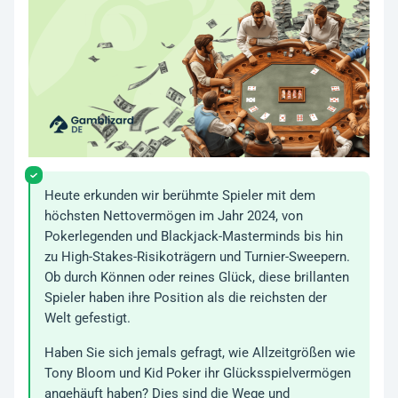
Heute erkunden wir berühmte Spieler mit dem
höchsten Nettovermögen im Jahr 2024, von
Pokerlegenden und Blackjack-Masterminds bis hin
zu High-Stakes-Risikoträgern und Turnier-Sweepern.
Ob durch Können oder reines Glück, diese brillanten
Spieler haben ihre Position als die reichsten der
Welt gefestigt.
Haben Sie sich jemals gefragt, wie Allzeitgrößen wie
Tony Bloom und Kid Poker ihr Glücksspielvermögen
angehäuft haben? Dies sind die Wege und