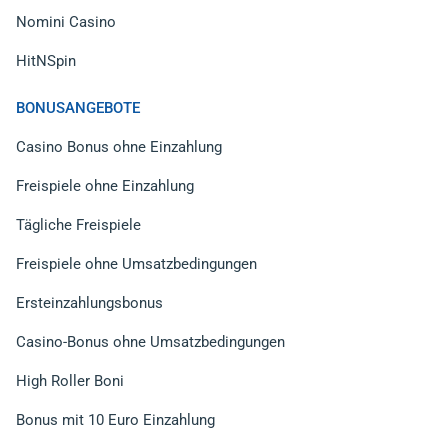
Nomini Casino
HitNSpin
BONUSANGEBOTE
Casino Bonus ohne Einzahlung
Freispiele ohne Einzahlung
Tägliche Freispiele
Freispiele ohne Umsatzbedingungen
Ersteinzahlungsbonus
Casino-Bonus ohne Umsatzbedingungen
High Roller Boni
Bonus mit 10 Euro Einzahlung