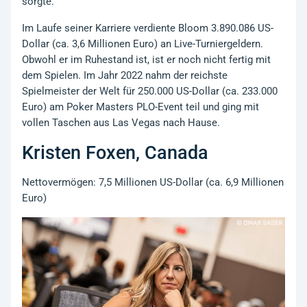
sorgte.
Im Laufe seiner Karriere verdiente Bloom 3.890.086 US-
Dollar (ca. 3,6 Millionen Euro) an Live-Turniergeldern.
Obwohl er im Ruhestand ist, ist er noch nicht fertig mit
dem Spielen. Im Jahr 2022 nahm der reichste
Spielmeister der Welt für 250.000 US-Dollar (ca. 233.000
Euro) am Poker Masters PLO-Event teil und ging mit
vollen Taschen aus Las Vegas nach Hause.
Kristen Foxen, Canada
Nettovermögen: 7,5 Millionen US-Dollar (ca. 6,9 Millionen
Euro)