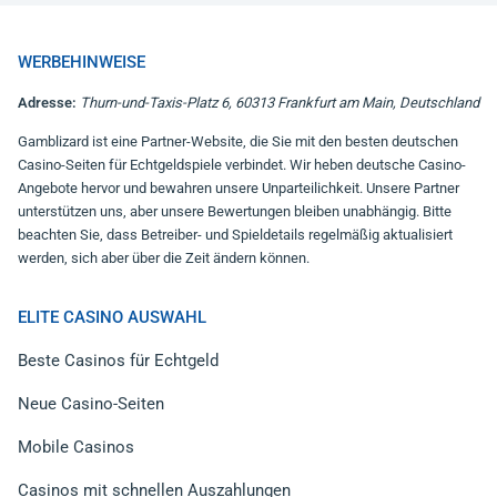
WERBEHINWEISE
Adresse:
Thurn-und-Taxis-Platz 6, 60313 Frankfurt am Main, Deutschland
Gamblizard ist eine Partner-Website, die Sie mit den besten deutschen
Casino-Seiten für Echtgeldspiele verbindet. Wir heben deutsche Casino-
Angebote hervor und bewahren unsere Unparteilichkeit. Unsere Partner
unterstützen uns, aber unsere Bewertungen bleiben unabhängig. Bitte
beachten Sie, dass Betreiber- und Spieldetails regelmäßig aktualisiert
werden, sich aber über die Zeit ändern können.
ELITE CASINO AUSWAHL
Beste Casinos für Echtgeld
Neue Casino-Seiten
Mobile Casinos
Casinos mit schnellen Auszahlungen