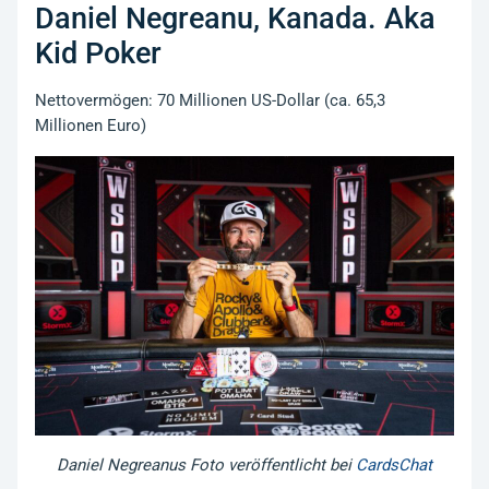
Daniel Negreanu, Kanada. Aka
Kid Poker
Nettovermögen: 70 Millionen US-Dollar (ca. 65,3
Millionen Euro)
Daniel Negreanus Foto veröffentlicht bei
CardsChat