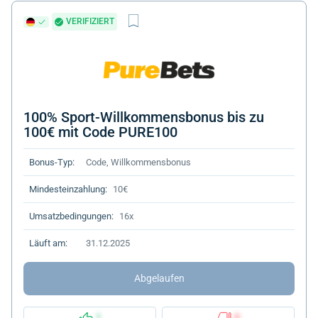
VERIFIZIERT
100% Sport-Willkommensbonus bis zu
100€ mit Code PURE100
Bonus-Typ:
Code, Willkommensbonus
Mindesteinzahlung:
10€
Umsatzbedingungen:
16x
Läuft am:
31.12.2025
Abgelaufen
1
0