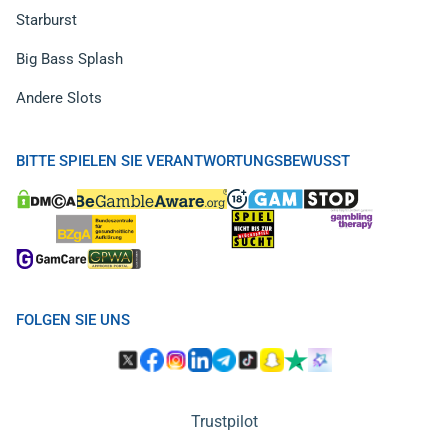
Starburst
Big Bass Splash
Andere Slots
BITTE SPIELEN SIE VERANTWORTUNGSBEWUSST
FOLGEN SIE UNS
Trustpilot