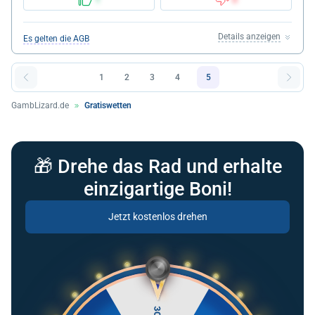
Details anzeigen
Es gelten die AGB
1
2
3
4
5
GambLizard.de
Gratiswetten
🎁 Drehe das Rad und erhalte
einzigartige Boni!
Jetzt kostenlos drehen