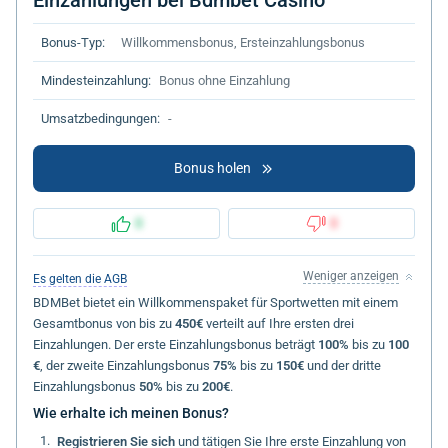
Einzahlungen bei Bdmbet Casino
Bonus-Typ:
Willkommensbonus, Ersteinzahlungsbonus
Mindesteinzahlung:
Bonus ohne Einzahlung
Umsatzbedingungen:
-
Bonus holen
0
0
Weniger anzeigen
Es gelten die AGB
BDMBet bietet ein Willkommenspaket für Sportwetten mit einem
Gesamtbonus von bis zu
450€
verteilt auf Ihre ersten drei
Einzahlungen. Der erste Einzahlungsbonus beträgt
100%
bis zu
100
€
, der zweite Einzahlungsbonus
75%
bis zu
150€
und der dritte
Einzahlungsbonus
50%
bis zu
200€
.
Wie erhalte ich meinen Bonus?
Registrieren Sie sich
und tätigen Sie Ihre erste Einzahlung von