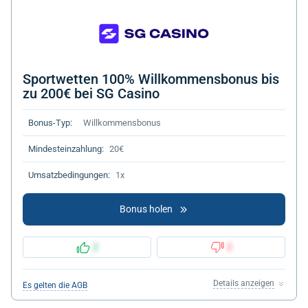
Sportwetten 100% Willkommensbonus bis
zu 200€ bei SG Casino
Bonus-Typ:
Willkommensbonus
Mindesteinzahlung:
20€
Umsatzbedingungen:
1x
Bonus holen
2
2
Details anzeigen
Es gelten die AGB