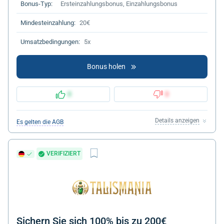
Bonus-Typ:
Ersteinzahlungsbonus, Einzahlungsbonus
Mindesteinzahlung:
20€
Umsatzbedingungen:
5x
Bonus holen
0
0
Details anzeigen
Es gelten die AGB
VERIFIZIERT
Sichern Sie sich 100% bis zu 200€